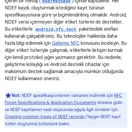
içeren bir mesaj (
NdefMessage
) içinde kapsüllenir. Her
NDEF kaydı, oluşturmak istediğiniz kayıt türünün
spesifikasyonuna göre iyi biçimlendirilmiş olmalıdır. Android,
NDEF verisi içermeyen diğer etiket türlerini de destekler.
Bu etiketlerle
android.nfc.tech
paketindeki sınıfları
kullanarak çalışabilirsiniz. Bu teknolojiler hakkında daha
fazla bilgi edinmek için
Gelişmiş NFC
konusunu inceleyin. Bu
diğer etiket türleriyle çalışmak, etiketlerle iletişim kurmak
için kendi protokol yığını yazmanızı gerektirir. Bu nedenle,
geliştirme kolaylığı ve Android destekli cihazlar için
maksimum destek sağlamak amacıyla mümkün olduğunda
NDEF kullanmanızı öneririz.
Not:
NDEF spesifikasyonlarının tamamını indirmek için
NFC
Forum Specifications & Application Documents
sitesine gidin
ve NDEF kayıtlarının nasıl oluşturulacağıyla ilgili örnekler için
Creating common types of NDEF records
(Yaygın NDEF kayıt
türleri oluşturma) bölümüne bakın.