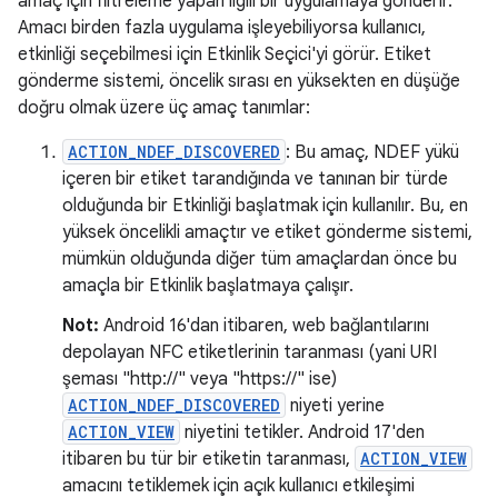
amaç için filtreleme yapan ilgili bir uygulamaya gönderir.
Amacı birden fazla uygulama işleyebiliyorsa kullanıcı,
etkinliği seçebilmesi için Etkinlik Seçici'yi görür. Etiket
gönderme sistemi, öncelik sırası en yüksekten en düşüğe
doğru olmak üzere üç amaç tanımlar:
ACTION_NDEF_DISCOVERED
: Bu amaç, NDEF yükü
içeren bir etiket tarandığında ve tanınan bir türde
olduğunda bir Etkinliği başlatmak için kullanılır. Bu, en
yüksek öncelikli amaçtır ve etiket gönderme sistemi,
mümkün olduğunda diğer tüm amaçlardan önce bu
amaçla bir Etkinlik başlatmaya çalışır.
Not:
Android 16'dan itibaren, web bağlantılarını
depolayan NFC etiketlerinin taranması (yani URI
şeması "http://" veya "https://" ise)
ACTION_NDEF_DISCOVERED
niyeti yerine
ACTION_VIEW
niyetini tetikler. Android 17'den
itibaren bu tür bir etiketin taranması,
ACTION_VIEW
amacını tetiklemek için açık kullanıcı etkileşimi