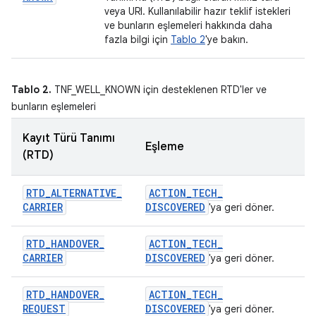
veya URI. Kullanılabilir hazır teklif istekleri
ve bunların eşlemeleri hakkında daha
fazla bilgi için
Tablo 2
'ye bakın.
Tablo 2.
TNF_WELL_KNOWN için desteklenen RTD'ler ve
bunların eşlemeleri
Kayıt Türü Tanımı
Eşleme
(RTD)
RTD
_
ALTERNATIVE
_
ACTION
_
TECH
_
CARRIER
DISCOVERED
'ya geri döner.
RTD
_
HANDOVER
_
ACTION
_
TECH
_
CARRIER
DISCOVERED
'ya geri döner.
RTD
_
HANDOVER
_
ACTION
_
TECH
_
REQUEST
DISCOVERED
'ya geri döner.