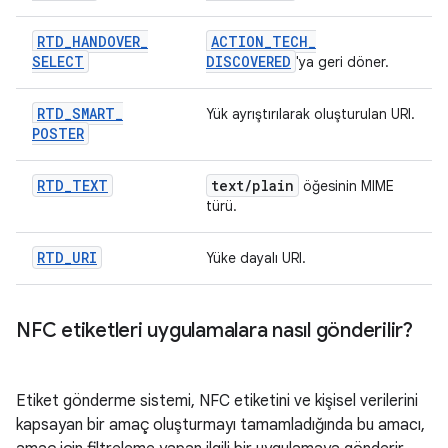
RTD
_
HANDOVER
_
ACTION
_
TECH
_
SELECT
DISCOVERED
'ya geri döner.
RTD
_
SMART
_
Yük ayrıştırılarak oluşturulan URI.
POSTER
RTD
_
TEXT
text
/
plain
öğesinin MIME
türü.
RTD
_
URI
Yüke dayalı URI.
NFC etiketleri uygulamalara nasıl gönderilir?
Etiket gönderme sistemi, NFC etiketini ve kişisel verilerini
kapsayan bir amaç oluşturmayı tamamladığında bu amacı,