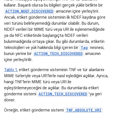
kullanır. Başarılı olursa bu bilgileri gerçek yükle birlikte bir
ACTION_NDEF_DISCOVERED
amacının içine yerleştirir.
Ancak, etiket gönderme sisteminin ilk NDEF kaydına göre
veri türünü belirleyemediği durumlar olabilir. Bu durum,
NDEF verileri bir MIME türü veya URI ile eşlenemediğinde
ya da NFC etiketinde başlangıçta NDEF verileri
bulunmadığında ortaya çıkar. Bu gibi durumlarda, etiketin
teknolojileri ve yük hakkında bilgi içeren bir
Tag
nesnesi,
bunun yerine bir
ACTION_TECH_DISCOVERED
amacının
içine yerleştirilir.
Tablo 1
, etiket gönderme sisteminin TNF ve tür alanlarını
MIME türleriyle veya URI'lerle nasıl eşlediğini açıklar. Ayrıca,
hangi TNF'lerin MIME türü veya URI ile
eşleştirilemeyeceğini de açıklar. Bu durumlarda etiket
gönderme sistemi
ACTION_TECH_DISCOVERED
'ya geri
döner.
Örneğin, etiket gönderme sistemi
TNF_ABSOLUTE_URI