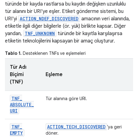
türünde bir kayda rastlarsa bu kaydın değişken uzunluklu
tür alanını bir URI'ye eşler. Etiket gönderme sistemi, bu
URI'yi
ACTION_NDEF_DISCOVERED
amacının veri alanında,
etiketle ilgili diğer bilgilerle (ör. yük) birlikte kapsar. Diğer
yandan,
TNF_UNKNOWN
türünde bir kayıtla karşılaşırsa
etiketin teknolojilerini kapsayan bir amaç oluşturur.
Tablo 1.
Desteklenen TNFs ve eşlemeleri
Tür Adı
Biçimi
Eşleme
(TNF)
TNF
_
Tür alanına göre URI.
ABSOLUTE
_
URI
TNF
_
ACTION
_
TECH
_
DISCOVERED
'ya geri
EMPTY
döner.