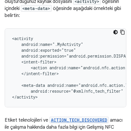
oluşturduğunuz kaynak dosyasını
<activity>
öğesinin
içindeki
<meta-data>
öğesinde aşağıdaki örnekteki gibi
belirtin:
<action
</intent-filter>

<meta-data
android:resource="@xml/nfc_tech_filter"
/>

</activity>
Etiket teknolojileri ve
ACTION_TECH_DISCOVERED
amacı
ile çalışma hakkında daha fazla bilgi için Gelişmiş NFC