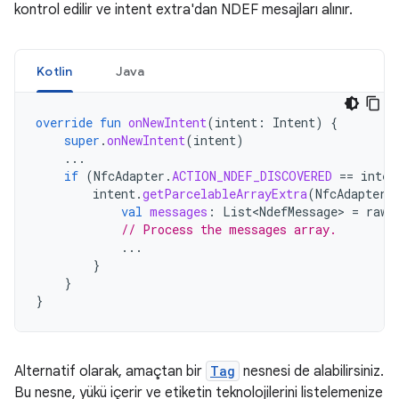
kontrol edilir ve intent extra'dan NDEF mesajları alınır.
Kotlin
Java
override
fun
onNewIntent
(
intent
:
Intent
)
{
super
.
onNewIntent
(
intent
)
...
if
(
NfcAdapter
.
ACTION_NDEF_DISCOVERED
==
inten
intent
.
getParcelableArrayExtra
(
NfcAdapter
.
val
messages
:
List<NdefMessage>
=
rawM
// Process the messages array.
...
}
}
}
Alternatif olarak, amaçtan bir
Tag
nesnesi de alabilirsiniz.
Bu nesne, yükü içerir ve etiketin teknolojilerini listelemenize