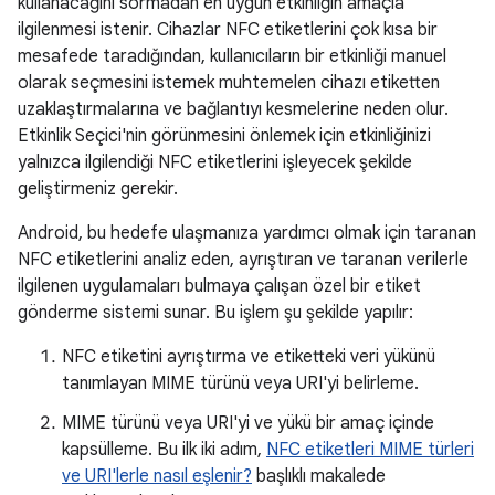
kullanacağını sormadan en uygun etkinliğin amaçla
ilgilenmesi istenir. Cihazlar NFC etiketlerini çok kısa bir
mesafede taradığından, kullanıcıların bir etkinliği manuel
olarak seçmesini istemek muhtemelen cihazı etiketten
uzaklaştırmalarına ve bağlantıyı kesmelerine neden olur.
Etkinlik Seçici'nin görünmesini önlemek için etkinliğinizi
yalnızca ilgilendiği NFC etiketlerini işleyecek şekilde
geliştirmeniz gerekir.
Android, bu hedefe ulaşmanıza yardımcı olmak için taranan
NFC etiketlerini analiz eden, ayrıştıran ve taranan verilerle
ilgilenen uygulamaları bulmaya çalışan özel bir etiket
gönderme sistemi sunar. Bu işlem şu şekilde yapılır:
NFC etiketini ayrıştırma ve etiketteki veri yükünü
tanımlayan MIME türünü veya URI'yi belirleme.
MIME türünü veya URI'yi ve yükü bir amaç içinde
kapsülleme. Bu ilk iki adım,
NFC etiketleri MIME türleri
ve URI'lerle nasıl eşlenir?
başlıklı makalede