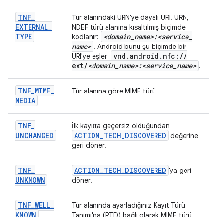
TNF
_
Tür alanındaki URN'ye dayalı URI. URN,
EXTERNAL
_
NDEF türü alanına kısaltılmış biçimde
TYPE
<domain
_
name>:<service
_
kodlanır:
name>
. Android bunu şu biçimde bir
vnd
.
android
.
nfc:
/
/
URI'ye eşler:
ext
/
<domain
_
name>:<service
_
name>
.
TNF
_
MIME
_
Tür alanına göre MIME türü.
MEDIA
TNF
_
İlk kayıtta geçersiz olduğundan
UNCHANGED
ACTION
_
TECH
_
DISCOVERED
değerine
geri döner.
TNF
_
ACTION
_
TECH
_
DISCOVERED
'ya geri
UNKNOWN
döner.
TNF
_
WELL
_
Tür alanında ayarladığınız Kayıt Türü
KNOWN
Tanımı'na (RTD) bağlı olarak MIME türü