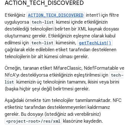
ACTION
_
TECH
_
DISCOVERED
Etkinliğiniz
ACTION_TECH_DISCOVERED
intent'i için filtre
uyguluyorsa
tech-list
kümesi içinde etkinliğinizin
desteklediği teknolojileri belirten bir XML kaynak dosyası
oluşturmanız gerekir. Etkinliğinizin eşleşme olarak kabul
edilmesi için
tech-list
kümesinin,
getTechList()
çağrılarak elde edilebilen etiket tarafından desteklenen
teknolojilerin bir alt kümesi olması gerekir.
Örneğin, taranan etiket MifareClassic, NdefFormatable ve
NfcA'yı destekliyorsa etkinliğinizin eşleştirilmesi için
tech-
list
kümenizin üç teknolojinin tamamını, ikisini veya birini
(başka hiçbir şeyi değil) belirtmesi gerekir.
Aşağıdaki örnekte tüm teknolojiler tanımlanmaktadır. NFC
etiketiniz tarafından desteklenmeyenleri kaldırmanız
gerekir. Bu dosyayı (istediğiniz adı verebilirsiniz)
<project-root>/res/xml
klasörüne kaydedin.