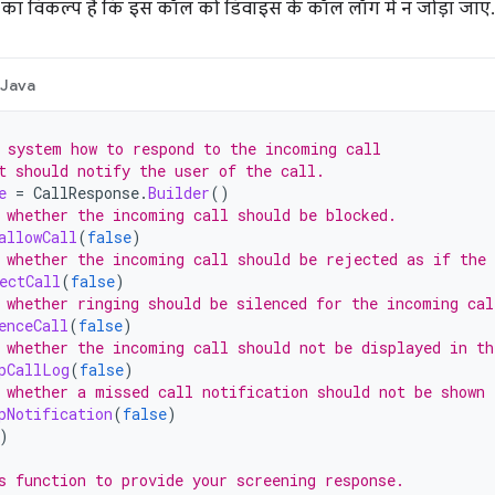
का विकल्प है कि इस कॉल को डिवाइस के कॉल लॉग में न जोड़ा जाए.
Java
 system how to respond to the incoming call
t should notify the user of the call.
e
=
CallResponse
.
Builder
()
 whether the incoming call should be blocked.
allowCall
(
false
)
 whether the incoming call should be rejected as if the
ectCall
(
false
)
 whether ringing should be silenced for the incoming cal
enceCall
(
false
)
 whether the incoming call should not be displayed in th
pCallLog
(
false
)
 whether a missed call notification should not be shown 
pNotification
(
false
)
)
s function to provide your screening response.