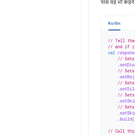
पास यह भी कहने 
Kotlin
// Tell the
// and if i
val
respons
// Sets
.
setDis
// Sets
.
setRej
// Sets
.
setSil
// Sets
.
setSki
// Sets
.
setSki
.
build
(
// Call thi