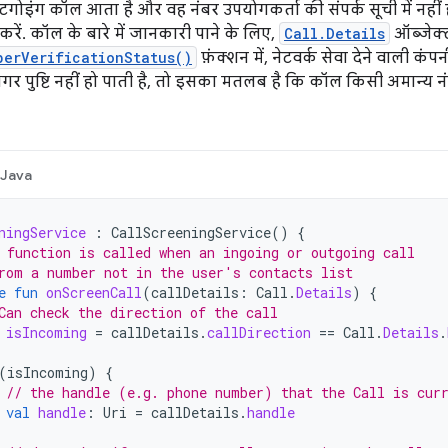
ोइंग कॉल आता है और वह नंबर उपयोगकर्ता की संपर्क सूची में नहीं 
रें. कॉल के बारे में जानकारी पाने के लिए,
Call.Details
ऑब्जेक्ट
berVerificationStatus()
फ़ंक्शन में, नेटवर्क सेवा देने वाली कं
गर पुष्टि नहीं हो पाती है, तो इसका मतलब है कि कॉल किसी अमान्य न
Java
ningService
:
CallScreeningService
()
{
 function is called when an ingoing or outgoing call
rom a number not in the user's contacts list
e
fun
onScreenCall
(
callDetails
:
Call
.
Details
)
{
Can check the direction of the call
isIncoming
=
callDetails
.
callDirection
==
Call
.
Details
.
(
isIncoming
)
{
// the handle (e.g. phone number) that the Call is cur
val
handle
:
Uri
=
callDetails
.
handle