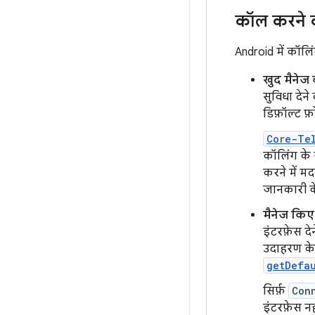
कॉल करने की
Android में कॉलि
खुद मैनेज
सुविधा देन
डिफ़ॉल्ट फ़
Core-Te
कॉलिंग के 
करने में म
जानकारी क
मैनेज किए
इंटरफ़ेस द
उदाहरण के 
getDefa
सिर्फ़
Con
इंटरफ़ेस नही