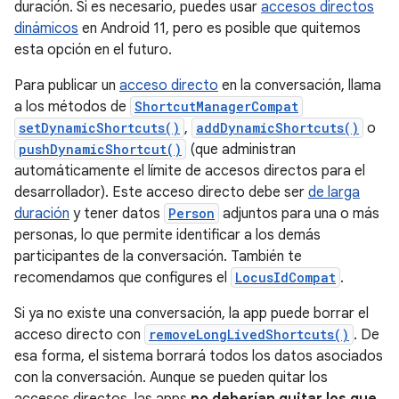
duración. Si es necesario, puedes usar
accesos directos
dinámicos
en Android 11, pero es posible que quitemos
esta opción en el futuro.
Para publicar un
acceso directo
en la conversación, llama
a los métodos de
ShortcutManagerCompat
setDynamicShortcuts()
,
addDynamicShortcuts()
o
pushDynamicShortcut()
(que administran
automáticamente el límite de accesos directos para el
desarrollador). Este acceso directo debe ser
de larga
duración
y tener datos
Person
adjuntos para una o más
personas, lo que permite identificar a los demás
participantes de la conversación. También te
recomendamos que configures el
LocusIdCompat
.
Si ya no existe una conversación, la app puede borrar el
acceso directo con
removeLongLivedShortcuts()
. De
esa forma, el sistema borrará todos los datos asociados
con la conversación. Aunque se pueden quitar los
accesos directos, las apps
no deberían quitar los que