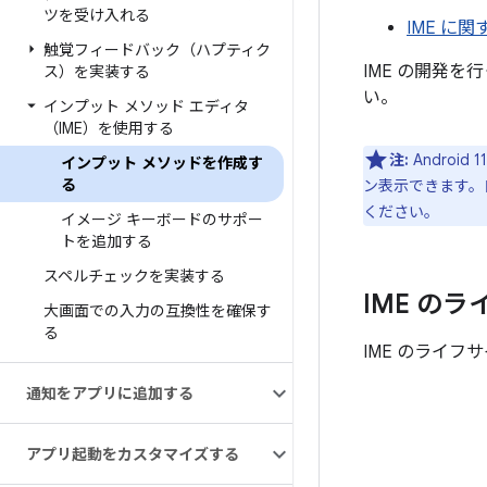
ツを受け入れる
IME に
触覚フィードバック（ハプティク
IME の開発
ス）を実装する
い。
インプット メソッド エディタ
（IME）を使用する
注:
Andro
インプット メソッドを作成す
る
ン表示できます。
ください。
イメージ キーボードのサポー
トを追加する
スペルチェックを実装する
IME の
大画面での入力の互換性を確保す
る
IME のライ
通知をアプリに追加する
アプリ起動をカスタマイズする