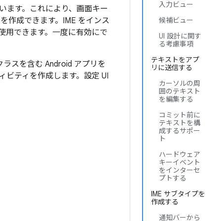
入力ビュー
えています。これにより、画面キー
作成できます。IME をインス
候補ビュー
で使用できます。一度に有効にで
UI 設計に関す
る考慮事項
テキストをアプ
スを含む Android アプリを
リに送信する
ィビティを作成します。設定 UI
カーソルの周
囲のテキスト
を編集する
コミット前に
テキストを構
成するサポー
ト
ハードウェア
キーイベント
をインターセ
プトする
IME サブタイプを
作成する
通知バーから