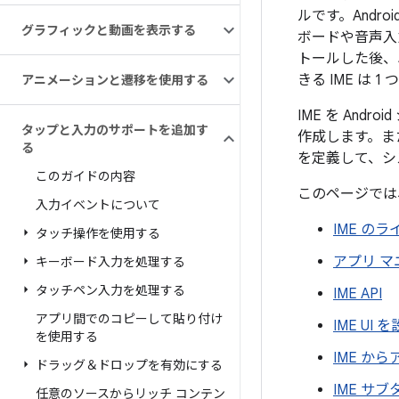
ルです。Andr
グラフィックと動画を表示する
ボードや音声入
トールした後、
きる IME は 1
アニメーションと遷移を使用する
IME を And
タップと入力のサポートを追加す
作成します。ま
る
を定義して、シ
このガイドの内容
このページでは
入力イベントについて
IME の
タッチ操作を使用する
アプリ マ
キーボード入力を処理する
タッチペン入力を処理する
IME API
アプリ間でのコピーして貼り付け
IME UI
を使用する
IME か
ドラッグ＆ドロップを有効にする
IME サ
任意のソースからリッチ コンテン