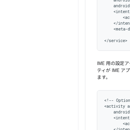
<ac
<meta-d
</service>
IME 用の設
ティが IME 
ます。
<!--
Optio
<activity
<ac
</inten