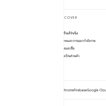
ANDROID เพิ่มเติม
DISCOVER
Android
เกม
Android สำหรับองค์กร
แมชชีนเลิร์นนิง
ความปลอดภัย
สุขภาพและการออกกำลังกาย
ซอร์ส
กล้องและสื่อ
ข่าว
ความเป็นส่วนตัว
บล็อก
5G
พอดแคสต์
Android
Chrome
Firebase
Google Clou