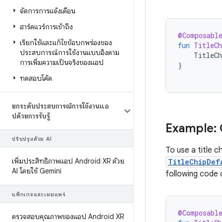
จัดการการแจ้งเตือน
ฮาร์ดแวร์การเข้าถึง
@Composabl
เรียกใช้และแก้ไขข้อบกพร่องของ
fun
TitleCh
ประสบการณ์การใช้งานแบบอิงตาม
TitleCh
การเพิ่มความเป็นจริงของแอป
}
ทดสอบโค้ด
ยกระดับประสบการณ์การใช้งานแอ
ปด้วยการรับรู้
Example: C
ปรับปรุงด้วย AI
To use a title c
เพิ่มประสิทธิภาพแอป Android XR ด้วย
TitleChipDef
AI โดยใช้ Gemini
following code c
แพ็กเกจและเผยแพร่
@Composabl
ตรวจสอบคุณภาพของแอป Android XR