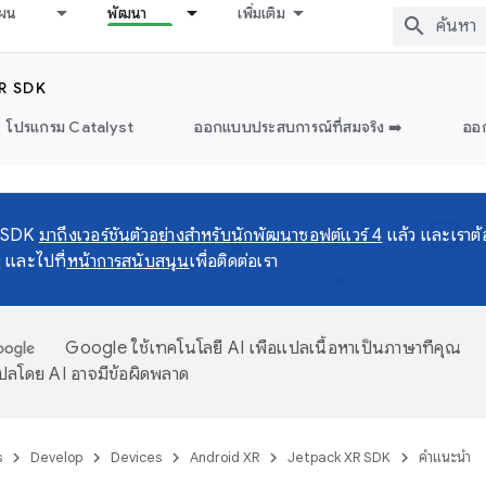
ผน
พัฒนา
เพิ่มเติม
R SDK
โปรแกรม Catalyst
ออกแบบประสบการณ์ที่สมจริง ➡️
ออก
 SDK
มาถึงเวอร์ชันตัวอย่างสำหรับนักพัฒนาซอฟต์แวร์ 4
แล้ว และเราต
ๆ และไปที่
หน้าการสนับสนุน
เพื่อติดต่อเรา
Google ใช้เทคโนโลยี AI เพื่อแปลเนื้อหาเป็นภาษาที่คุณ
ปลโดย AI อาจมีข้อผิดพลาด
s
Develop
Devices
Android XR
Jetpack XR SDK
คำแนะนำ