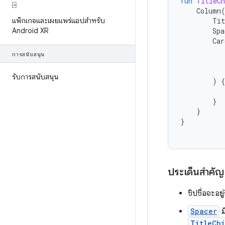
fun
TitleCh
⍈
Column
Tit
แพ็กเกจและเผยแพร่แอปสำหรับ
Spa
Android XR
Car
การสนับสนุน
รับการสนับสนุน
)
{
}
}
}
ประเด็นสำคัญเ
ชิปชื่อจะอย
Spacer
ม
TitleCh