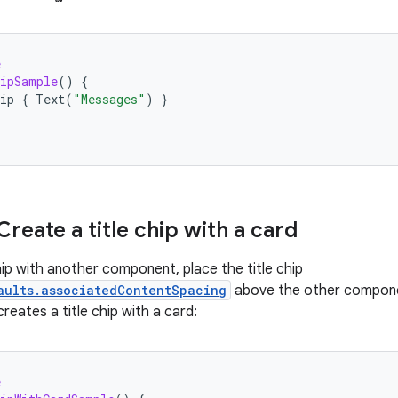
e
ipSample
()
{
ip
{
Text
(
"Messages"
)
}
reate a title chip with a card
hip with another component, place the title chip
aults.associatedContentSpacing
above the other compone
reates a title chip with a card:
e