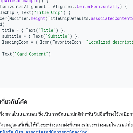
ipWithCardSample
()
{
(
horizontalAlignment
=
Alignment
.
CenterHorizontally
)
{
leChip
{
Text
(
"Title Chip"
)
}
cer
(
Modifier
.
height
(
TitleChipDefaults
.
associatedContent
d
(
title
=
{
Text
(
"Title"
)
},
subtitle
=
{
Text
(
"Subtitle"
)
},
leadingIcon
=
{
Icon
(
FavoriteIcon
,
"Localized descript
Text
(
"Card Content"
)
กี่ยวกับโค้ด
ู่กึ่งกลางในแนวนอน ซึ่งเป็นการจัดแนวปกติสำหรับ ชิปชื่อที่วางไว้เหนือกา
ีความสูงคงที่เพื่อให้มีระยะห่างแนวตั้งที่เหมาะสมระหว่างคอมโพเนนต์ทั้
ipDefaults.associatedContentSpacing