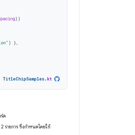
Spacing
))
ion"
)
},
TitleChipSamples
.
kt
ร์ด
ง 2 รายการ ซึ่งกำหนดโดยใช้