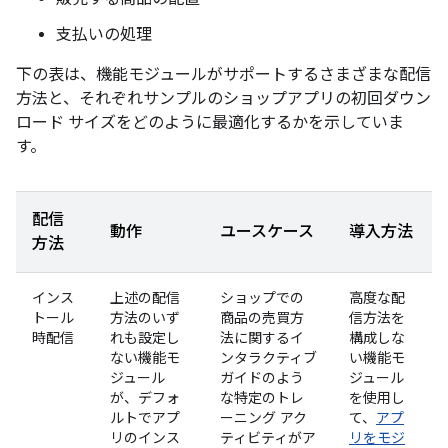
支払いの処理
下の表は、機能モジュールがサポートするさまざまな配信
方法と、それぞれサンプルのショップアプリの初回ダウン
ロード サイズをどのように最適化するかを示していま
す。
配信
動作
ユースケース
導入方法
方法
インス
上述の配信
ショップでの
高度な配
トール
方法のいず
商品の売買方
信方法を
時配信
れも設定し
法に関するイ
構成しな
ない機能モ
ンタラクティブ
い機能モ
ジュール
ガイドのよう
ジュール
が、デフォ
な特定のトレ
を使用し
ルトでアプ
ーニング アク
て、
アプ
リのインス
ティビティがア
リをモジ