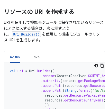
リソースの URI を作成する
URI を使用して機能モジュールに保存されているリソース
にアクセスする場合は、次に示すよう
に、
Uri.Builder()
を使用して機能モジュールのリソー
ス URI を生成します。
Kotlin
Java
val
uri
=
Uri
.
Builder
()
.
scheme
(
ContentResolver
.
SCHEME_AND
.
authority
(
context
.
getPackageName
(
.
appendPath
(
resources
.
getResourceT
.
appendPath
(
String
.
format
(
"%s:%s"
resources
.
getResourcePackageName
resources
.
getResourceEntryName
(
r
))