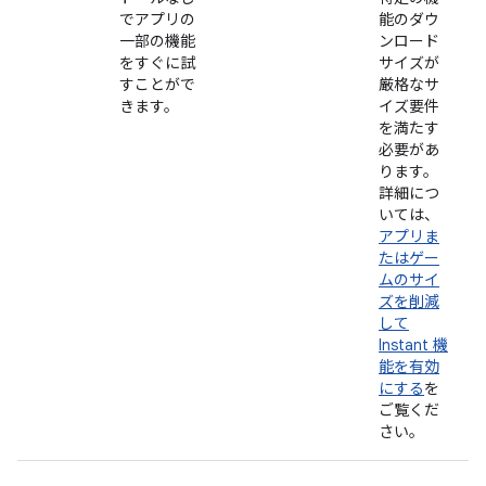
でアプリの
能のダウ
一部の機能
ンロード
をすぐに試
サイズが
すことがで
厳格なサ
きます。
イズ要件
を満たす
必要があ
ります。
詳細につ
いては、
アプリま
たはゲー
ムのサイ
ズを削減
して
Instant 機
能を有効
にする
を
ご覧くだ
さい。