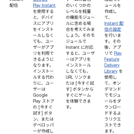
配信
Play Instant
のいくつかの
ュールを
を使用する
レベルを軽量
作成し
と、デバイ
の機能モジュー
て、
スにアプリ
ルに含める場
Instant 配
をインスト
合を考えてみま
信の設定
ールしなく
しょう。そのモ
を行いま
ても、ユー
ジュールで
す。その
ザーがアプ
Instant に対応
後、アプ
リを利用で
すると、ユーザ
リで
Play
きるように
ーはアプリを
Feature
なります。
インストール
Delivery
インストー
しなくても、
Library
を
ルする代わ
URL リンクま
使用し
りに、ユー
たは [今すぐ試
て、オン
ザーは
す] ボタンから
デマンド
Google
すぐにゲーム
でモジュ
Play ストア
を体験できま
ールをダ
の [今すぐ
す。
ウンロー
試す] ボタ
ドするよ
ン、または
うリクエ
デベロッパ
ストでき
ーが作成し
ます。