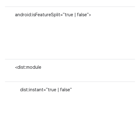
android:isFeatureSplit="true | false">
<dist:module
dist:instant="true | false"