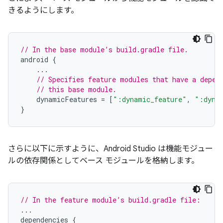
きるようにします。
// In the base module’s build.gradle file.
android
{
...
// Specifies feature modules that have a depen
// this base module.
dynamicFeatures
=
[
":dynamic_feature"
,
":dyna
}
さらに以下に示すように、Android Studio は機能モジュー
ルの依存関係としてベース モジュールを格納します。
// In the feature module’s build.gradle file:
...
dependencies
{