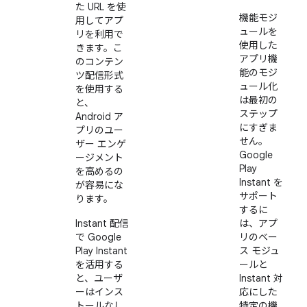
た URL を使
機能モジ
用してアプ
ュールを
リを利用で
使用した
きます。こ
アプリ機
のコンテン
能のモジ
ツ配信形式
ュール化
を使用する
は最初の
と、
ステップ
Android ア
にすぎま
プリのユー
せん。
ザー エンゲ
Google
ージメント
Play
を高めるの
Instant を
が容易にな
サポート
ります。
するに
Instant 配信
は、アプ
で Google
リのベー
Play Instant
ス モジュ
を活用する
ールと
と、ユーザ
Instant 対
ーはインス
応にした
トールなし
特定の機