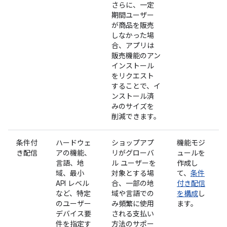
さらに、一定
期間ユーザー
が商品を販売
しなかった場
合、アプリは
販売機能のアン
インストール
をリクエスト
することで、イ
ンストール済
みのサイズを
削減できます。
条件付
ハードウェ
ショップアプ
機能モジ
き配信
アの機能、
リがグローバ
ュールを
言語、地
ル ユーザーを
作成し
域、最小
対象とする場
て、
条件
API レベル
合、一部の地
付き配信
など、特定
域や言語での
を構成
し
のユーザー
み頻繁に使用
ます。
デバイス要
される支払い
件を指定す
方法のサポー