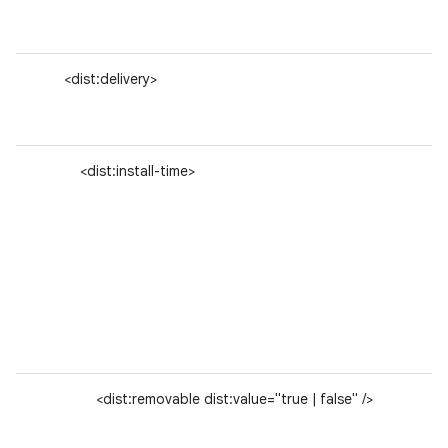
<dist:delivery>
<dist:install-time>
<dist:removable dist:value="true | false" />