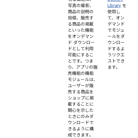
写真の撮影、
Library
を
商品の説明の
使用し
投稿、販売す
て、オン
る商品の掲載
デマンド
といった機能
でモジュ
をオンデマン
ールをダ
ド ダウンロー
ウンロー
ドとして利用
ドするよ
可能にするこ
うリクエ
とです。つま
ストでき
り、アプリの販
ます。
売機能の機能
モジュールは、
ユーザーが販
売する商品を
ショップに掲
載することに
関心を示した
ときにのみダ
ウンロードで
きるように構
成できます。