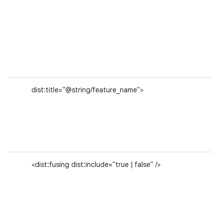
dist:title="@string/feature_name">
<dist:fusing dist:include="true | false" />