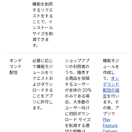
機能を削除
するリクエ
ストをする
ことで、イ
ンストール
サイズを削
減できま
す。
オンデ
必要に応じ
ショップアプ
機能モジ
マンド
て機能モジ
リの利用者の
ュールを
配信
ュールをリ
うち、販売す
作成し
クエストお
る商品を投稿
て、
オン
よびダウン
するユーザー
デマンド
ロードする
が全体の 20%
配信の設
ことをアプ
のみである場
定
を行い
リに許可し
合、大多数の
ます。そ
ます。
ユーザー向け
の後、ア
に初回ダウン
プリで
ロード サイズ
Play
を削減する適
Feature
切な戦略は、
Delivery