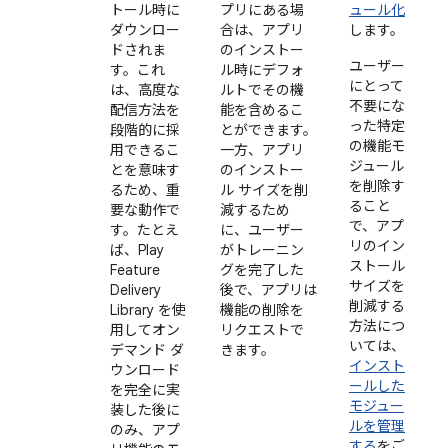
トール時に
プリにある場
ュール化
ダウンロー
合は、アプリ
します。
ドされま
のインストー
ユーザー
す。これ
ル時にデフォ
にとって
は、高度な
ルトでその機
不要にな
配信方法を
能を含めるこ
った特定
段階的に採
とができます。
の機能モ
用できるこ
一方、アプリ
ジュール
とを意味す
のインストー
を削除す
るため、重
ル サイズを削
ること
要な動作で
減するため
で、アプ
す。たとえ
に、ユーザー
リのイン
ば、Play
がトレーニン
ストール
Feature
グを完了した
サイズを
Delivery
後で、アプリは
削減する
Library を使
機能の削除を
方法につ
用してオン
リクエストで
いては、
デマンド ダ
きます。
インスト
ウンロード
ールした
を完全に実
モジュー
装した後に
ルを管理
のみ、アプ
する
をご