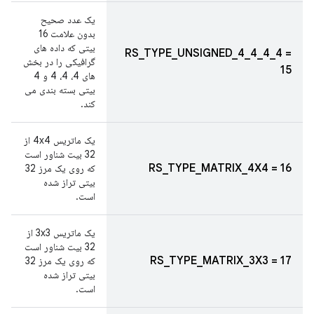
یک عدد صحیح
بدون علامت 16
بیتی که داده های
RS_TYPE_UNSIGNED_4_4_4_4 =
گرافیکی را در بخش
15
های 4، 4، 4 و 4
بیتی بسته بندی می
کند.
یک ماتریس 4x4 از
32 بیت شناور است
RS_TYPE_MATRIX_4X4 = 16
که روی یک مرز 32
بیتی تراز شده
است.
یک ماتریس 3x3 از
32 بیت شناور است
RS_TYPE_MATRIX_3X3 = 17
که روی یک مرز 32
بیتی تراز شده
است.