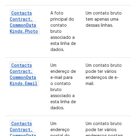
Contacts
A foto
Um contato bruto
Contract
.
principal do
tem apenas uma
Common
Data
contato
dessas linhas.
Kinds
.
Photo
bruto
associado a
esta linha de
dados.
Contacts
Um
Um contato bruto
Contract
.
endereço de
pode ter vários
Common
Data
e-mail para
endereços de e-
Kinds
.
Email
o contato
mail.
bruto
associado a
esta linha de
dados.
Contacts
Um
Um contato bruto
Contract
.
endereço
pode ter vários
Common
Data
postal do
endereços postais.