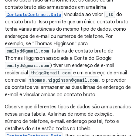
Como observado anteriormente, os dados de um
contato bruto são armazenados em uma linha
ContactsContract.Data
vinculada ao valor
_ID
do
contato bruto. Isso permite que um único contato bruto
tenha várias instâncias do mesmo tipo de dados, como
endereços de e-mail ou números de telefone. Por
exemplo, se "Thomas Higginson" para
emilyd@gmail.com
(a linha de contato bruto de
Thomas Higginson associada à Conta do Google
emilyd@gmail.com
) tiver um endereço de e-mail
residencial
thigg@gmail.com
e um endereço de e-mail
comercial
thomas.higginson@gmail.com
, o provedor
de contatos vai armazenar as duas linhas de endereço de
e-mail e vincular ambas ao contato bruto.
Observe que diferentes tipos de dados são armazenados
nessa única tabela. As linhas de nome de exibição,
número de telefone, e-mail, endereço postal, foto e
detalhes do site estão todas na tabela
ContactsContract.Data