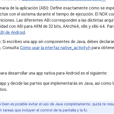
inaria de la aplicación (ABI): Define exactamente cómo se esp
ctúe con el sistema durante el tiempo de ejecución. El NDK c
niciones. Las diferentes ABI corresponden a las distintas arqui
lidad con ABI para ARM de 32 bits, AArch64, x86 y x86-64. Pa
BI de Android
.
: Si escribes una app sin componentes de Java, debes declarar
o
. Consulta
Cómo usar la interfaz native_activity.h
para obtener
 para desarrollar una app nativa para Android es el siguiente:
 app y decide las partes que implementarás en Java, así como
ivo.
i bien es posible evitar el uso de Java completamente, quizá te resu
 tareas que incluyen el control de la pantalla y la IU.