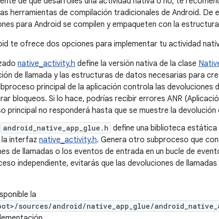
nte de que desarrolles una actividad nativa o no, te recome
as herramientas de compilación tradicionales de Android. De 
iones para Android se compilen y empaqueten con la estructura
id te ofrece dos opciones para implementar tu actividad nati
ezado
native_activity.h
define la versión nativa de la clase
Nativ
ión de llamada y las estructuras de datos necesarias para cre
ubproceso principal de la aplicación controla las devoluciones
ar bloqueos. Si lo hace, podrías recibir errores ANR (Aplicació
o principal no responderá hasta que se muestre la devolución 
o
android_native_app_glue.h
define una biblioteca estátic
la interfaz
native_activity.h
. Genera otro subproceso que cont
nes de llamadas o los eventos de entrada en un bucle de event
ceso independiente, evitarás que las devoluciones de llamada
sponible la
oot>/sources/android/native_app_glue/android_native_
plementación.