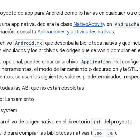
royecto de app para Android como lo harías en cualquier otro 
s una app nativa, declara la clase
NativeActivity
en
AndroidMa
mación, consulta
Aplicaciones y actividades nativas
.
rchivo
Android.mk
que describa la biblioteca nativa y que incl
s vinculadas y los archivos de origen que se van a compilar en el
 opcional, puedes crear un archivo
Application.mk
configur
herramientas, el modo de lanzamiento o depuración y la STL. S
entos, se usan los siguientes valores predeterminados, respe
 todas las ABI que no están obsoletas
: Lanzamiento
 system
archivo de origen nativo en el directorio
jni
del proyecto.
ild para compilar las bibliotecas nativas (
.so
,
.a
).