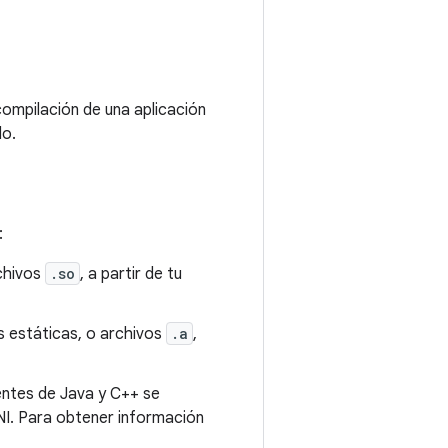
compilación de una aplicación
do.
:
rchivos
.so
, a partir de tu
s estáticas, o archivos
.a
,
nentes de Java y C++ se
NI. Para obtener información