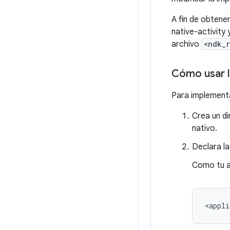
A fin de obtene
native-activity
archivo
<ndk_
Cómo usar la
Para implementa
Crea un d
nativo.
Declara la
Como tu a
<appli