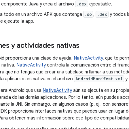
l componente Java y crea el archivo
.dex
ejecutable.
 todo en un archivo APK que contenga
.so
,
.dex
y todos l
e ejecute la app.
nes y actividades nativas
id proporciona una clase de ayuda,
NativeActivity
, que te perm
nativa.
NativeActivity
controla la comunicación entre el fram
ra que no tengas que crear una subclase ni llamar a sus méto
la aplicación es nativa en el archivo
AndroidManifest.xml
y 
para Android que usa
NativeActivity
aún se ejecuta en su propia
rada de las demás aplicaciones. Por lo tanto, aún puedes acc
ante la JNI. Sin embargo, en algunos casos (p. ej., con sensor
NDK proporciona interfaces nativas que puedes usar en lugar de
 Para obtener más información sobre ese tipo de compatibilida