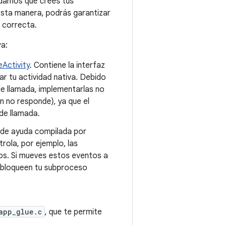
ndamos que crees tus
esta manera, podrás garantizar
 correcta.
va:
eActivity
. Contiene la interfaz
ar tu actividad nativa. Debido
 de llamada, implementarlas no
n no responde), ya que el
de llamada.
a de ayuda compilada por
rola, por ejemplo, las
os. Si mueves estos eventos a
s bloqueen tu subproceso
app_glue.c
, que te permite