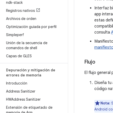
ndk-stack
Interfaz b
Registros nativos
app intera
Archivos de orden
estas defi
compatibi
Optimización guiada por perfil
consulta
A
Simpleperf
Manifiesto
Unión de la secuencia de
manifiest
comandos de shell
Capas de GLES
Flujo
Depuración y mitigación de
El flujo general
errores de memoria
Diseña tu
Introducción
código nat
Address Sanitizer
HWAddress Sanitizer
Nota:
S
Extensión de etiquetado de
Android con
memoria de Arm