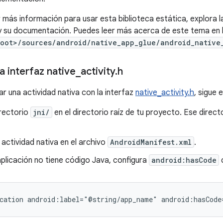
r más información para usar esta biblioteca estática, explora 
 y su documentación. Puedes leer más acerca de este tema en 
root>/sources/android/native_app_glue/android_native
 interfaz native
_
activity
.
h
r una actividad nativa con la interfaz
native_activity.h
, sigue 
irectorio
jni/
en el directorio raíz de tu proyecto. Ese direc
 actividad nativa en el archivo
AndroidManifest.xml
.
plicación no tiene código Java, configura
android:hasCode
cation
android:label="@string/app_name"