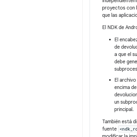
Independienteme
proyectos con l
que las aplicac
El NDK de Andro
El encab
de devoluc
a que el s
debe gener
subproces
El archiv
encima de 
devolucio
un subpro
principal.
También está di
fuente
<ndk_r
modificar la im