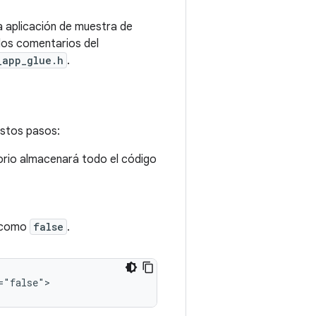
la aplicación de muestra de
los comentarios del
_app_glue.h
.
estos pasos:
torio almacenará todo el código
como
false
.