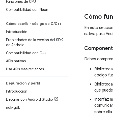
Funciones de CPU
Compatibilidad con Neon
Cómo fun
Cómo escribir código de C
/
C++
En esta sección
Introducción
nativa para And
Propiedades de la versión del SDK
de Android
Componente
Compatibilidad con C++
Debes comprend
APIs nativas
Biblioteca
Usa APIs más recientes
código fu
Depuración y perfil
Biblioteca
que puedes
Introducción
Interfaz n
Depurar con Android Studio
comunican 
ndk-gdb
sobre ella