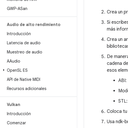
GWP-ASan
Crea un p
Si escribe
Audio de alto rendimiento
más infor
Introducción
Crea un a
Latencia de audio
biblioteca
Muestreo de audio
De manera
AAudio
cadena de 
esos elem
Open
SL ES
API de Native MIDI
ABI:
Recursos adicionales
Modo
STL:
Vulkan
Coloca tu 
Introducción
Usa ndk-bu
Comenzar