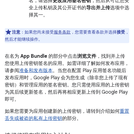
名，请选择
更改应用签名密钥
，然后从可让您安
全上传私钥及其公开证书的
导出并上传
选项中选
择其一。
注意
：如果您尚未接受
服务条款
，您需要查看条款并选择
接受
，
然后才能继续操作。
在名为
App Bundle
的部分中点击
浏览文件
，找到并上传
您使用上传密钥签名的应用。如需详细了解如何发布应用，
请参阅
准备和发布版本
。当您在配置 Play 应用签名功能后
发布应用时，Google Play 会为您生成（除非您上传了现有
密钥）和管理应用的签名密钥。您只需使用应用的上传密钥
为其后续更新签名，然后再将相应更新上传到 Google Play
即可。
如果您需要为应用创建新的上传密钥，请转到介绍如何
重置
丢失或被盗的私有上传密钥
的部分。