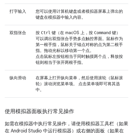
打字输入
您可以使用计算机键盘或者模拟器屏幕上弹出的
键盘在模拟器中输入内容。
双指张合
按
键（在 macOS 上，按
键）
Ctrl
Command
可以调出双指张合手势多点触控界面。鼠标作为
第一根手指，鼠标关于锚点对称的点为第二根手
指。拖动光标以移动第一个点。
点击鼠标左按钮相当于同时触摸两个点，释放按
钮则相当于张开两根手指。
纵向滑动
在屏幕上打开纵向菜单，然后使用滚轮（鼠标滚
轮）滚动浏览菜单项。 点击菜单项即可将其选
中。
使用模拟器面板执行常见操作
如需在模拟器中执行常见操作，请使用模拟器工具栏（如果
在 Android Studio 中运行模拟器）或右侧的面板（如果在