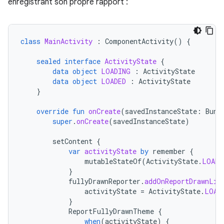
enregistrant son propre rapport :
class
MainActivity
:
ComponentActivity
()
{
sealed
interface
ActivityState
{
data
object
LOADING
:
ActivityState
data
object
LOADED
:
ActivityState
}
override
fun
onCreate
(
savedInstanceState
:
Bund
super
.
onCreate
(
savedInstanceState
)
setContent
{
var
activityState
by
remember
{
mutableStateOf
(
ActivityState
.
LOADI
}
fullyDrawnReporter
.
addOnReportDrawnLis
activityState
=
ActivityState
.
LOAD
}
ReportFullyDrawnTheme
{
when
(
activityState
)
{