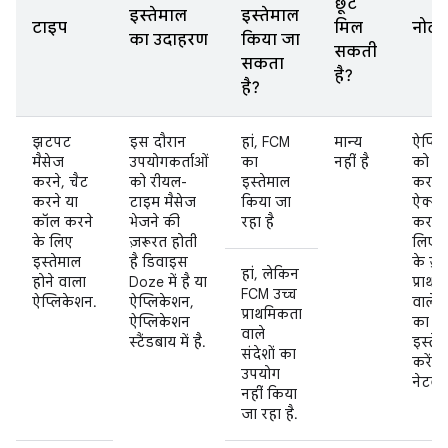
छूट
इस्तेमाल
इस्तेमाल
टाइप
मिल
नोट
का उदाहरण
किया जा
सकती
सकता
है?
है?
झटपट
इस दौरान
हां, FCM
मान्य
ऐप्लि
मैसेज
उपयोगकर्ताओं
का
नहीं है
को चा
करने, चैट
को रीयल-
इस्तेमाल
करने
करने या
टाइम मैसेज
किया जा
ऐक्से
कॉल करने
भेजने की
रहा है
करने 
के लिए
ज़रूरत होती
लिए 
इस्तेमाल
है डिवाइस
के ज़्
हां, लेकिन
होने वाला
Doze में है या
प्राथ
FCM उच्च
ऐप्लिकेशन.
ऐप्लिकेशन,
वाले म
प्राथमिकता
ऐप्लिकेशन
का
वाले
स्टैंडबाय में है.
इस्ते
संदेशों का
करें
उपयोग
नेटवर्
नहीं किया
जा रहा है.