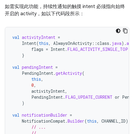
如需实现此功能，持续性通知的触摸 intent 必须指向始终
开启的 activity，如以下代码段所示：
val
activityIntent
=
Intent
(
this
,
AlwaysOnActivity
::
class
.
java
).
app
flags
=
Intent
.
FLAG_ACTIVITY_SINGLE_TOP
}
val
pendingIntent
=
PendingIntent
.
getActivity
(
this
,
0
,
activityIntent
,
PendingIntent
.
FLAG_UPDATE_CURRENT
or
Pend
)
val
notificationBuilder
=
NotificationCompat
.
Builder
(
this
,
CHANNEL_ID
)
// ...
// ...