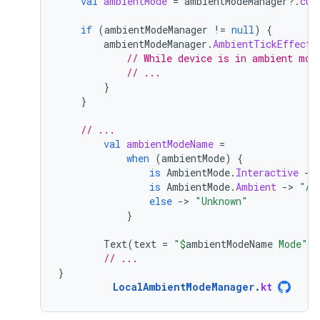
val
ambientMode
=
ambientModeManager
?.
cur
if
(
ambientModeManager
!=
null
)
{
ambientModeManager
.
AmbientTickEffect
// While device is in ambient mod
// ...
}
}
// ...
val
ambientModeName
=
when
(
ambientMode
)
{
is
AmbientMode
.
Interactive
-
>
is
AmbientMode
.
Ambient
-
>
"Am
else
-
>
"Unknown"
}
Text
(
text
=
"
$
ambientModeName
 Mode"
)
// ...
}
LocalAmbientModeManager
.
kt