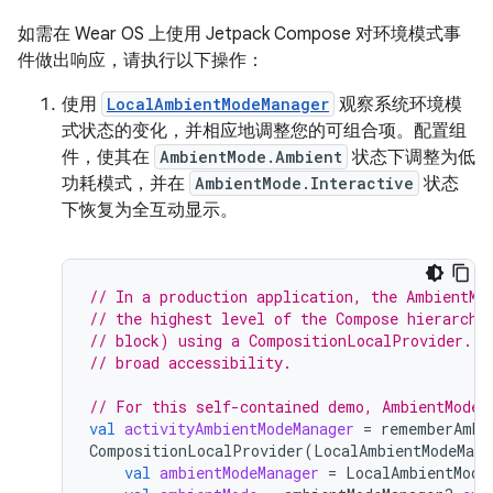
如需在 Wear OS 上使用 Jetpack Compose 对环境模式事
件做出响应，请执行以下操作：
使用
LocalAmbientModeManager
观察系统环境模
式状态的变化，并相应地调整您的可组合项。配置组
件，使其在
AmbientMode.Ambient
状态下调整为低
功耗模式，并在
AmbientMode.Interactive
状态
下恢复为全互动显示。
// In a production application, the AmbientMo
// the highest level of the Compose hierarchy
// block) using a CompositionLocalProvider. T
// broad accessibility.
// For this self-contained demo, AmbientModeM
val
activityAmbientModeManager
=
rememberAmbi
CompositionLocalProvider
(
LocalAmbientModeMana
val
ambientModeManager
=
LocalAmbientMode