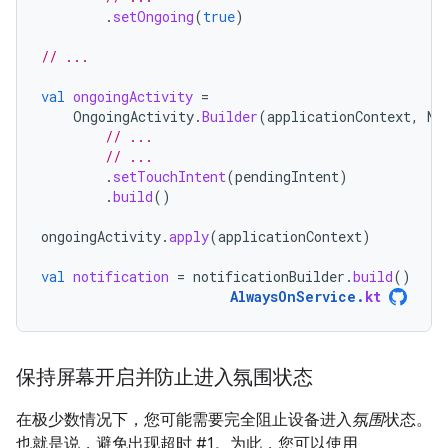
.
setOngoing
(
true
)
// ...
val
ongoingActivity
=
OngoingActivity
.
Builder
(
applicationContext
,
NO
// ...
// ...
.
setTouchIntent
(
pendingIntent
)
.
build
()
ongoingActivity
.
apply
(
applicationContext
)
val
notification
=
notificationBuilder
.
build
()
AlwaysOnService
.
kt
保持屏幕开启并防止进入氛围状态
在极少数情况下，您可能需要完全阻止设备进入
氛围
状态。
也就是说，避免出现超时 #1。为此，您可以使用