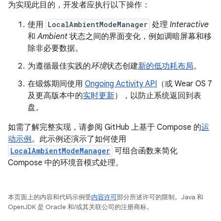
为实现此目的，开发者应执行以下操作：
使用
LocalAmbientModeManager
处理
Interactive
和
Ambient
状态之间的界面变化，例如调暗屏幕和移
除非必要数据。
为遵循最佳实践的
环境
状态创建
新的低功耗布局
。
在锻炼期间使用
Ongoing Activity API
（或 Wear OS 7
及更高版本中的
实时更新
），以防止系统返回到表
盘。
如需了解完整实现，请参阅 GitHub 上基于 Compose 的
运
动示例
。此示例还演示了如何使用
LocalAmbientModeManager
可组合函数来简化
Compose 中的环境音模式处理。
本页面上的内容和代码示例受
内容许可
部分所述许可的限制。Java 和
OpenJDK 是 Oracle 和/或其关联公司的注册商标。