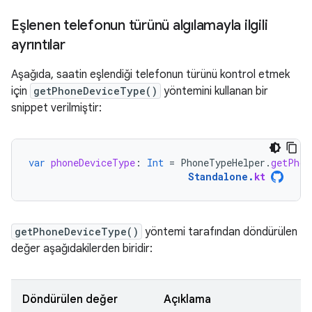
Eşlenen telefonun türünü algılamayla ilgili
ayrıntılar
Aşağıda, saatin eşlendiği telefonun türünü kontrol etmek
için
getPhoneDeviceType()
yöntemini kullanan bir
snippet verilmiştir:
var
phoneDeviceType
:
Int
=
PhoneTypeHelper
.
getPhon
Standalone
.
kt
getPhoneDeviceType()
yöntemi tarafından döndürülen
değer aşağıdakilerden biridir:
Döndürülen değer
Açıklama