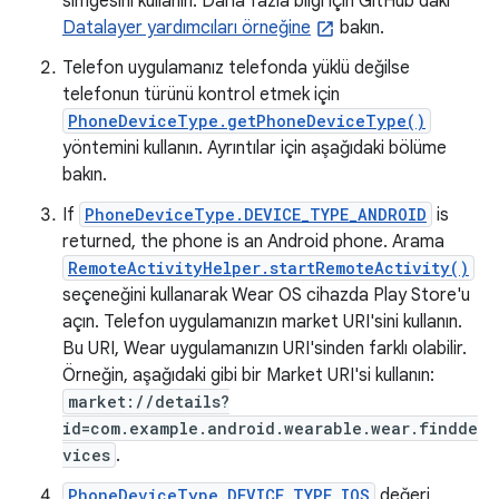
simgesini kullanın. Daha fazla bilgi için GitHub'daki
Datalayer yardımcıları örneğine
bakın.
Telefon uygulamanız telefonda yüklü değilse
telefonun türünü kontrol etmek için
PhoneDeviceType.getPhoneDeviceType()
yöntemini kullanın. Ayrıntılar için aşağıdaki bölüme
bakın.
If
PhoneDeviceType.DEVICE_TYPE_ANDROID
is
returned, the phone is an Android phone. Arama
RemoteActivityHelper.startRemoteActivity()
seçeneğini kullanarak Wear OS cihazda Play Store'u
açın. Telefon uygulamanızın market URI'sini kullanın.
Bu URI, Wear uygulamanızın URI'sinden farklı olabilir.
Örneğin, aşağıdaki gibi bir Market URI'si kullanın:
market://details?
id=com.example.android.wearable.wear.findde
vices
.
PhoneDeviceType.DEVICE_TYPE_IOS
değeri