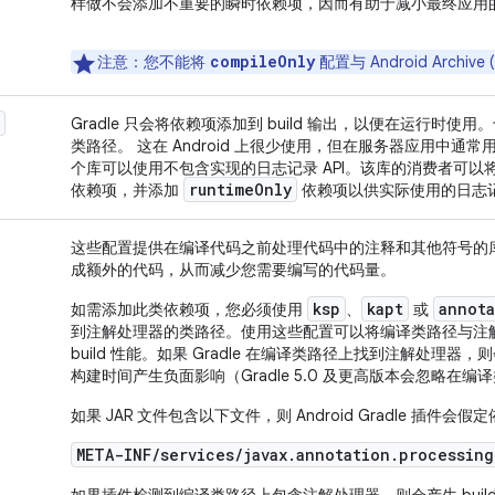
样做不会添加不重要的瞬时依赖项，因而有助于减小最终应用
compileOnly
注意
：您不能将
配置与 Android Archi
Gradle 只会将依赖项添加到 build 输出，以便在运行时
类路径。 这在 Android 上很少使用，但在服务器应用中通
个库可以使用不包含实现的日志记录 API。该库的消费者可以
runtime
Only
依赖项，并添加
依赖项以供实际使用的日志
这些配置提供在编译代码之前处理代码中的注释和其他符号的
成额外的代码，从而减少您需要编写的代码量。
ksp
kapt
annota
如需添加此类依赖项，您必须使用
、
或
到注解处理器的类路径。使用这些配置可以将编译类路径与注
build 性能。如果 Gradle 在编译类路径上找到注解处理器，
构建时间产生负面影响（Gradle 5.0 及更高版本会忽略在
如果 JAR 文件包含以下文件，则 Android Gradle 插件
META-INF/services/javax.annotation.processing