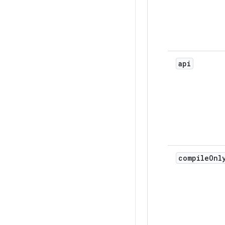
api
compile
Onl