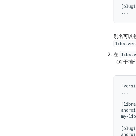
[plugi
别名可以包
libs.ver
在
libs.
（对于插
[versi
...

[libra
androi
my-lib
[plugi