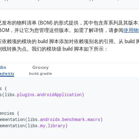
发布的物料清单 (BOM) 的形式提供，其中包含库系列及其版本。您
 BOM，并让它为您管理这些版本。如需了解详情，请参阅
使用物
依赖项的模块的 build 脚本添加对依赖项别名的引用。从 buil
线转换为点。我们的模块级 build 脚本如下所示：
lin
Groovy
s
{
s
(
libs
.
plugins
.
androidApplication
)
encies
{
ementation
(
libs
.
androidx
.
benchmark
.
macro
)
ementation
(
libs
.
my
.
library
)