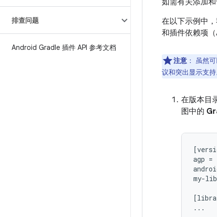
如需有关添加和
排查问题
在以下示例中，
和插件依赖项（A
Android Gradle 插件 API 参考文档
注意
：
虽然可
议和突出显示支持
在版本目
图中的
Gr
[versi
agp = 
androi
my-lib
[libra
...
