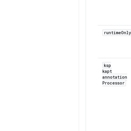
runtime
Only
ksp
kapt
annotation
Processor