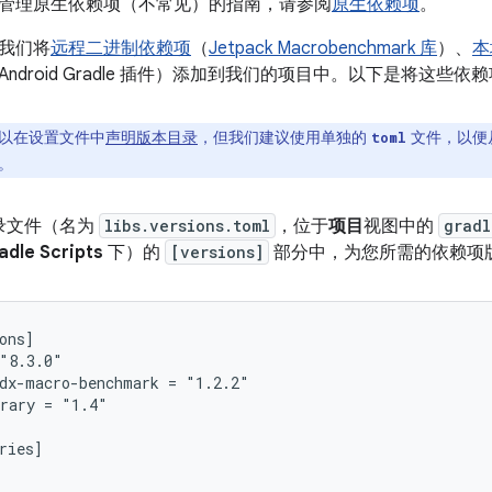
管理原生依赖项（不常见）的指南，请参阅
原生依赖项
。
我们将
远程二进制依赖项
（
Jetpack Macrobenchmark 库
）、
本
ndroid Gradle 插件）添加到我们的项目中。以下是将这些
以在设置文件中
声明版本目录
，但我们建议使用单独的
文件，以便从 
toml
。
录文件（名为
libs.versions.toml
，位于
项目
视图中的
gradl
adle Scripts
下）的
[versions]
部分中，为您所需的依赖项
ons]

"8.3.0"

dx-macro-benchmark = "1.2.2"

rary = "1.4"

ries]
