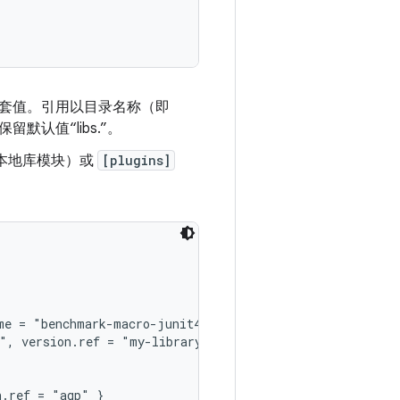
的嵌套值。引用以目录名称（即
认值“libs.”。
本地库模块）或
[plugins]
me = "benchmark-macro-junit4", version.ref = "androidx-m
", version.ref = "my-library" }
