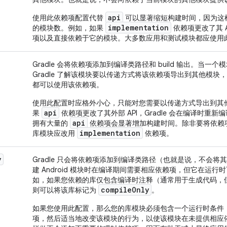
api
使用此依赖项配置代替
可以显著缩短构建时间，因为这
implementation
的模块数。例如，如果
依赖项更改了其 A
项以及直接依赖于它的模块。大多数应用和测试模块都应使用
Gradle 会将依赖项添加到编译类路径和 build 输出。当一个
Gradle 了解该模块要以传递方式将该依赖项导出到其他模
都可以使用该依赖项。
使用此配置时应格外小心，只能对您需要以传递方式导出到其
api
果
依赖项更改了其外部 API，Gradle 会在编译时重
api
拥有大量的
依赖项会显著增加构建时间。除非要将依赖项的
implementation
库模块应改用
依赖项。
y
Gradle 只会将依赖项添加到编译类路径（也就是说，不会将其添
建 Android 模块时在编译期间需要相应依赖项，但它在运
如，如果您依赖的库仅包含编译时注释（通常用于生成代码，但通常
compile
Only
则可以将该库标记为
。
如果您使用此配置，那么您的库模块必须包含一个运行时条件
项，然后适当地改变该模块的行为，以使该模块在未提供相应