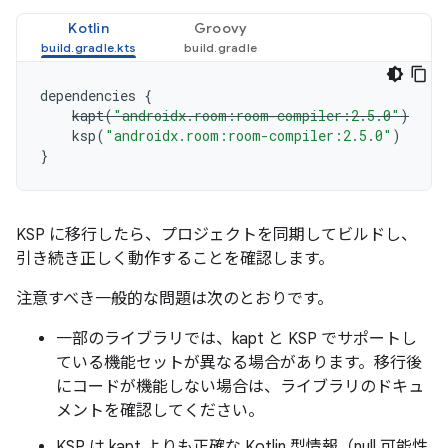
Kotlin
Groovy
dependencies
{
kapt
(
"androidx.room:room-compiler:2.5.0"
)
ksp
(
"androidx.room:room-compiler:2.5.0"
)
}
KSP に移行したら、プロジェクトを同期してビルドし、
引き続き正しく動作することを確認します。
注意すべき一般的な問題は次のとおりです。
一部のライブラリでは、kapt と KSP でサポートし
ている機能セットが異なる場合があります。移行後
にコードが機能しない場合は、ライブラリのドキュ
メントを確認してください。
KSP は kapt よりも正確な Kotlin 型情報（null 可能性