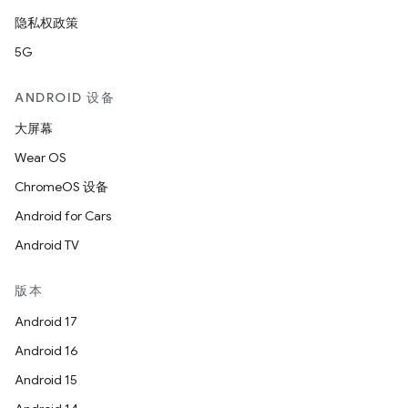
隐私权政策
5G
ANDROID 设备
大屏幕
Wear OS
ChromeOS 设备
Android for Cars
Android TV
版本
Android 17
Android 16
Android 15