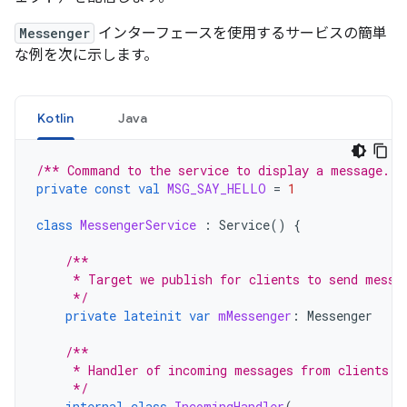
Messenger
インターフェースを使用するサービスの簡単
な例を次に示します。
Kotlin
Java
/** Command to the service to display a message.  
private
const
val
MSG_SAY_HELLO
=
1
class
MessengerService
:
Service
()
{
/**
     * Target we publish for clients to send messa
     */
private
lateinit
var
mMessenger
:
Messenger
/**
     * Handler of incoming messages from clients.
     */
internal
class
IncomingHandler
(