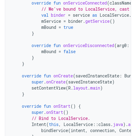
override
fun
onServiceConnected
(
className
:
// We've bound to LocalService, cast t
val
binder
=
service
as
LocalService
.
L
mService
=
binder
.
getService
()
mBound
=
true
}
override
fun
onServiceDisconnected
(
arg0
:
C
mBound
=
false
}
}
override
fun
onCreate
(
savedInstanceState
:
Bund
super
.
onCreate
(
savedInstanceState
)
setContentView
(
R
.
layout
.
main
)
}
override
fun
onStart
()
{
super
.
onStart
()
// Bind to LocalService.
Intent
(
this
,
LocalService
::
class
.
java
).
als
bindService
(
intent
,
connection
,
Contex