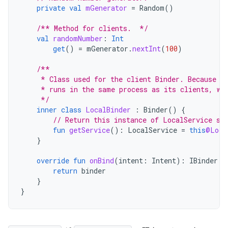
private
val
mGenerator
=
Random
()
/** Method for clients.  */
val
randomNumber
:
Int
get
()
=
mGenerator
.
nextInt
(
100
)
/**
     * Class used for the client Binder. Because w
     * runs in the same process as its clients, we
     */
inner
class
LocalBinder
:
Binder
()
{
// Return this instance of LocalService so
fun
getService
():
LocalService
=
this
@Loca
}
override
fun
onBind
(
intent
:
Intent
):
IBinder
{
return
binder
}
}