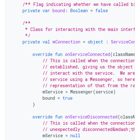
/** Flag indicating whether we have called bin
private
var
bound
:
Boolean
=
false
/**
     * Class for interacting with the main interfa
     */
private
val
mConnection
=
object
:
ServiceConn
override
fun
onServiceConnected
(
className
:
// This is called when the connection 
// established, giving us the object w
// interact with the service.  We are 
// service using a Messenger, so here w
// representation of that from the raw
mService
=
Messenger
(
service
)
bound
=
true
}
override
fun
onServiceDisconnected
(
classNa
// This is called when the connection 
// unexpectedly disconnected&mdash;tha
mService
=
null