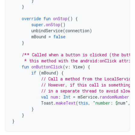
}
}
override
fun
onStop
()
{
super
.
onStop
()
unbindService
(
connection
)
mBound
=
false
}
/** Called when a button is clicked (the butto
     * this method with the android:onClick attrib
fun
onButtonClick
(
v
:
View
)
{
if
(
mBound
)
{
// Call a method from the LocalService
// However, if this call is something 
// in a separate thread to avoid slowi
val
num
:
Int
=
mService
.
randomNumber
Toast
.
makeText
(
this
,
"number: 
$
num
"
,
}
}
}