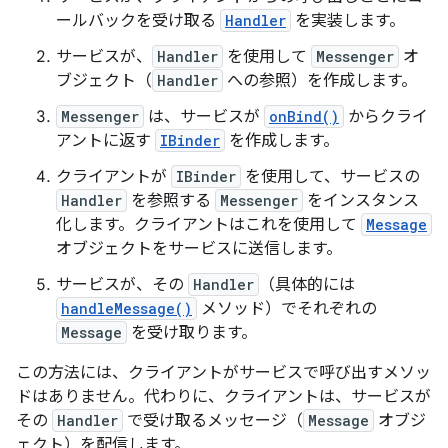
ールバックを受け取る
Handler
を実装します。
サービスが、
Handler
を使用して
Messenger
オ
ブジェクト（
Handler
への参照）を作成します。
Messenger
は、サービスが
onBind()
からクライ
アントに返す
IBinder
を作成します。
クライアントが
IBinder
を使用して、サービスの
Handler
を参照する
Messenger
をインスタンス
化します。クライアントはこれを使用して
Message
オブジェクトをサービスに送信します。
サービスが、その
Handler
（具体的には
handleMessage()
メソッド）でそれぞれの
Message
を受け取ります。
この方法には、クライアントがサービスで呼び出すメソッ
ドはありません。
代わりに、クライアントは、サービスが
その
Handler
で受け取る
メッセージ（
Message
オブジ
ェクト）を配信します。