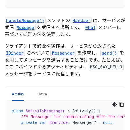
handleMessage()
メソッドの
Handler
は、サービスが
受信
Message
を受信する場所です。
what
メンバーに
基づいて処理方法を決定します。
クライアントで必要な操作は、サービスから返された
IBinder
に基づいて
Messenger
を作成し、
send()
を
使用してメッセージを送信することだけです。たとえば、
ここにバインドするアクティビティは、
MSG_SAY_HELLO
メッセージをサービスに配信します。
Kotlin
Java
class
ActivityMessenger
:
Activity
()
{
/** Messenger for communicating with the servi
private
var
mService
:
Messenger? 
=
null