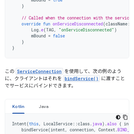
}
// Called when the connection with the service 
override
fun
onServiceDisconnected
(
className
:
Log
.
e
(
TAG
,
"onServiceDisconnected"
)
mBound
=
false
}
}
この
ServiceConnection
を使用して、次の例のよう
に、クライアントはそれを
bindService()
に渡すこと
でサービスにバインドできます。
Kotlin
Java
Intent
(
this
,
LocalService
::
class
.
java
).
also
{
inte
bindService
(
intent
,
connection
,
Context
.
BIND_A