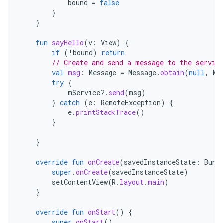
bound
=
false
}
}
fun
sayHello
(
v
:
View
)
{
if
(
!
bound
)
return
// Create and send a message to the servic
val
msg
:
Message
=
Message
.
obtain
(
null
,
MS
try
{
mService
?.
send
(
msg
)
}
catch
(
e
:
RemoteException
)
{
e
.
printStackTrace
()
}
}
override
fun
onCreate
(
savedInstanceState
:
Bund
super
.
onCreate
(
savedInstanceState
)
setContentView
(
R
.
layout
.
main
)
}
override
fun
onStart
()
{
super
.
onStart
()