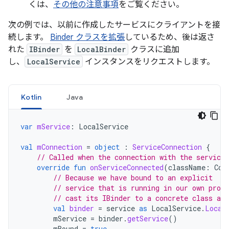
くは、
その他の注意事項
をご覧ください。
次の例では、以前に作成したサービスにクライアントを接
続します。
Binder クラスを拡張
しているため、後は返さ
れた
IBinder
を
LocalBinder
クラスに追加
し、
LocalService
インスタンスをリクエストします。
Kotlin
Java
var
mService
:
LocalService
val
mConnection
=
object
:
ServiceConnection
{
// Called when the connection with the service 
override
fun
onServiceConnected
(
className
:
Com
// Because we have bound to an explicit
// service that is running in our own proce
// cast its IBinder to a concrete class and
val
binder
=
service
as
LocalService
.
Local
mService
=
binder
.
getService
()
mBound
=
true