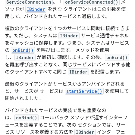
ServiceConnection
。「
onServiceConnected()
メ
ソッドが
IBinder
を含む クライアントはこの引数を使
用して、バインドされたサービスと通信します。
複数のクライアントを 1 つのサービスに同時に接続できま
す。ただし、システムは
IBinder
サービス通信チャネル
をキャッシュに保存します。つまり、システムはサービス
の
onBind()
を呼び出します。 メソッドを使用
し、
IBinder
が最初に 確認します。その後、
onBind()
を再度呼び出すことなく、同じサービスにバインドする他
のクライアントすべてに同じ
IBinder
を配信します。
最後のクライアントがサービスからアンバインドされる
と、サービスが サービスは
startService()
を使用して
開始されました。
バインドされたサービスの実装で最も重要なの
は、
onBind()
コールバック メソッドが返すインターフ
ェースを定義することです。次の セクションでは、サー
ビス リソースを定義する方法を
IBinder
インターフェー