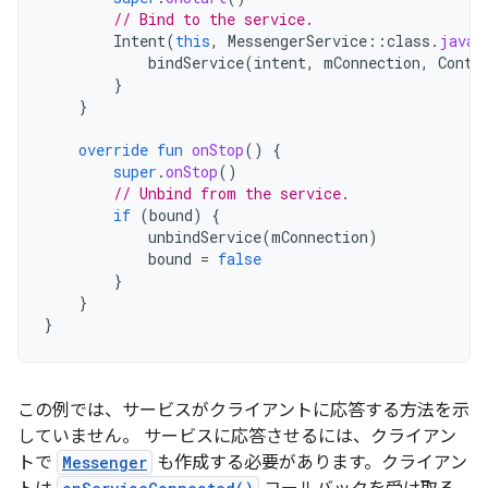
// Bind to the service.
Intent
(
this
,
MessengerService
::
class
.
java
)
bindService
(
intent
,
mConnection
,
Conte
}
}
override
fun
onStop
()
{
super
.
onStop
()
// Unbind from the service.
if
(
bound
)
{
unbindService
(
mConnection
)
bound
=
false
}
}
}
この例では、サービスがクライアントに応答する方法を示
していません。 サービスに応答させるには、クライアン
トで
Messenger
も作成する必要があります。クライアン