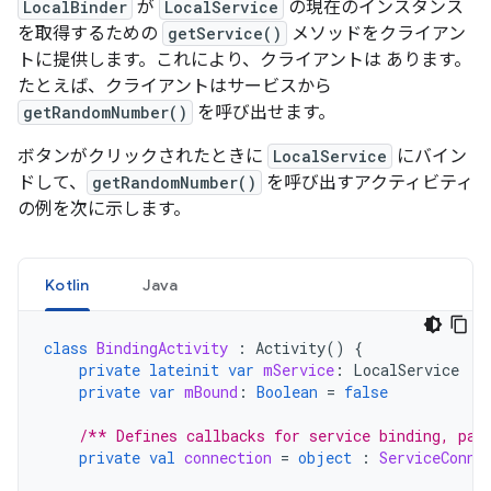
LocalBinder
が
LocalService
の現在のインスタンス
を取得するための
getService()
メソッドをクライアン
トに提供します。これにより、クライアントは あります。
たとえば、クライアントはサービスから
getRandomNumber()
を呼び出せます。
ボタンがクリックされたときに
LocalService
にバイン
ドして、
getRandomNumber()
を呼び出すアクティビティ
の例を次に示します。
Kotlin
Java
class
BindingActivity
:
Activity
()
{
private
lateinit
var
mService
:
LocalService
private
var
mBound
:
Boolean
=
false
/** Defines callbacks for service binding, pas
private
val
connection
=
object
:
ServiceConne