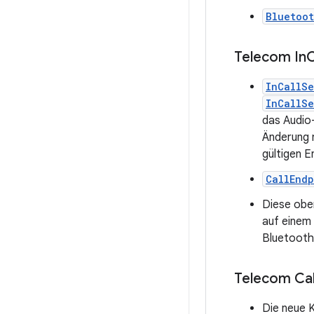
Bluetoo
Telecom In
C
InCallS
InCallSe
das Audio
Änderung n
gültigen 
CallEnd
Diese obe
auf einem
Bluetooth-
Telecom Cal
Die neue 