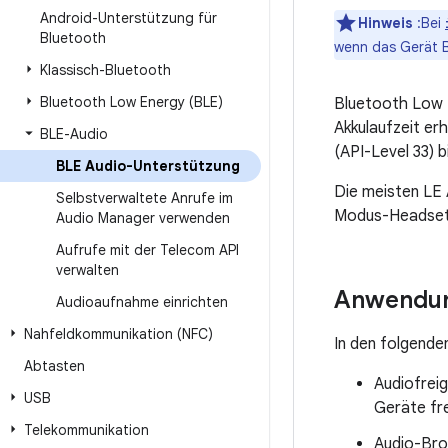
Android-Unterstützung für
Hinweis
:Bei
Bluetooth
wenn das Gerät B
Klassisch-Bluetooth
Bluetooth Low Energy (BLE)
Bluetooth Low E
Akkulaufzeit er
BLE-Audio
(API-Level 33) b
BLE Audio-Unterstützung
Die meisten LE 
Selbstverwaltete Anrufe im
Modus-Headsets
Audio Manager verwenden
Aufrufe mit der Telecom API
verwalten
Anwendun
Audioaufnahme einrichten
Nahfeldkommunikation (NFC)
In den folgende
Abtasten
Audiofreig
USB
Geräte fr
Telekommunikation
Audio-Bro