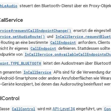
thLeAudio
steuert den Bluetooth-Dienst über ein Proxy-Objek
all
Service
ervice#requestCallEndpointChange()
ersetzt die eingestel
rvice.setAudioRoute()
und
InCallService.requestBlue
-Routing an eine bestimmte
CallEndpoint
anfordern. Clients
icht ihr eigenes
CallEndpoint
definieren. Stattdessen sollte
Endpunkte von
InCallService.onAvailableCallEndpointsCh
point.TYPE_BLUETOOTH
leitet den Audiostream über Bluetoot
n genannten
InCallService
APIs sind für die Verwendung du
 Android-Smartphone oder andere Anrufoberflächen wie Weara
Geräte konzipiert, bei denen das Audiorouting beeinflusst werd
l
Control
Klasse
CallControl
wird mit
API-Level 34
eingeführt, um
Con