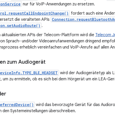
ionService
nur für VoIP-Anwendungen zu ersetzen.
rol.requestCallEndpointChange()
fordert auch eine Ände
ersetzt die veralteten APIs
Connection.requestBluetoothA
ion.setAudioRoute()
.
 aktualisierten APIs der Telecom-Plattform wird die
Telecom J
 von Sprach- und/oder Videoanrufanwendungen dringend empfohl
onsprozess erheblich vereinfachen und VoIP-Anrufe auf allen A
nen zum Audiogerät
eviceInfo.TYPE_BLE_HEADSET
wird der Audiogerätetyp als 
 um zu ermitteln, ob es sich bei dem Hörgerät um ein LEA-Ger
der
referredDevice()
wird das bevorzugte Gerät für das Audioro
in den Systemeinstellungen überschreiben.