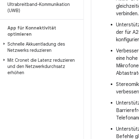
Ultrabreitband-Kommunikation
gleichzeit
(UWB)
verbinden.
Unterstüt
App für Konnektivität
der für A2
optimieren
konfigurie
Schnelle Akkuentladung des
Netzwerks reduzieren
Verbesser
eine hohe
Mit Cronet die Latenz reduzieren
Mikrofonen
und den Netzwerkdurchsatz
erhöhen
Abtastrat
Stereomik
verbesser
Unterstütz
Barrierefr
Telefonan
Unterstüt
Befehle g