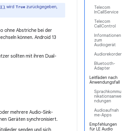
wird
zurückgegeben,
d()
True
Telecom
InCallService
Telecom
CallControl
io ohne Abstriche bei der
Informationen
echseln können. Android 13
zum
Audiogerät
Audiorekorder
zer sollten mit ihren Dual-
Bluetooth-
Adapter
Leitfäden nach
Anwendungsfall
Sprachkommu
nikationsanwe
ndungen
Audioaufnah
 oder mehrere Audio-Sink-
me-Apps
nen Geräten synchronisiert.
Empfehlungen
für LE Audio
tglieder senden und sich