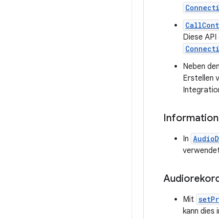
Connect
CallCont
Diese API 
Connect
Neben den
Erstellen
Integrati
Informatio
In
AudioD
verwendet,
Audiorekor
Mit
setP
kann dies 