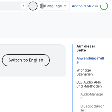
/
Android Studio
Auf dieser
Seite
Anwendungsfäll
e
Wichtige
Szenarien
BLE Audio APIs
und ‑Methoden
AudioManage
r
BluetoothProf
ile