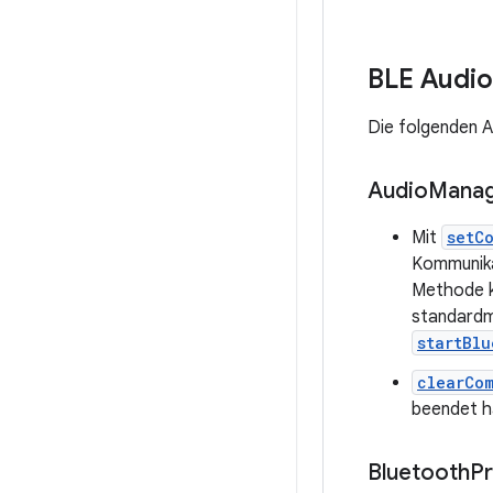
BLE Audio
Die folgenden A
Audio
Mana
Mit
setC
Kommunika
Methode k
standardm
startBlu
clearCo
beendet h
Bluetooth
Pr