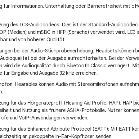
ig für Informationen, Unterhaltung oder Barrierefreiheit mit ö
zung des LC3-Audiocodecs: Dies ist der Standard-Audiocodec
DP (Medien) und mSBC in HFP (Sprache) verwendet wird. LC3 ist
rbar und von höherer Qualität.
ungen bei der Audio-Stichprobenerhebung: Headsets können b
 Audioqualität bei der Ausgabe aufrechterhalten. Bei der Ver
 wird die Audioqualität durch Bluetooth Classic verringert. Mi
e für Eingabe und Ausgabe 32 kHz erreichen.
rofon: Hearables können Audio mit Stereomikrofonen aufnehme
n.
ung für das Hörgeräteprofil (Hearing Aid Profile, HAP): HAP b
eiheit und Nutzung als frühere ASHA-Protokolle. Nutzer können
rufe und VoIP-Anwendungen verwenden.
zung für das Enhanced Attribute Protocol (EATT): Mit EATT kö
leichzeitig an gekoppelte In-Ear-Kopfhörer senden.