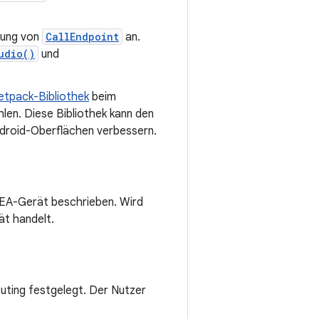
rung von
CallEndpoint
an.
udio()
und
etpack-Bibliothek
beim
en. Diese Bibliothek kann den
ndroid-Oberflächen verbessern.
LEA-Gerät beschrieben. Wird
ät handelt.
uting festgelegt. Der Nutzer