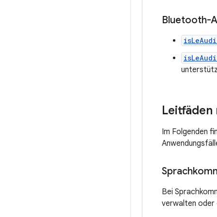
Bluetooth-
isLeAud
isLeAud
unterstütz
Leitfäden
Im Folgenden fi
Anwendungsfäll
Sprachkomm
Bei Sprachkomm
verwalten oder 