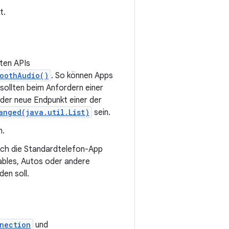
t.
lten APIs
toothAudio()
. So können Apps
 sollten beim Anfordern einer
 der neue Endpunkt einer der
anged(java.util.List)
sein.
h.
rch die Standardtelefon-App
bles, Autos oder andere
en soll.
nection
und