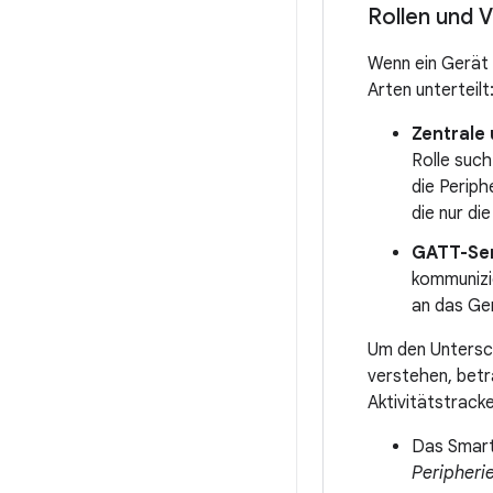
Rollen und 
Wenn ein Gerät 
Arten unterteilt
Zentrale
Rolle such
die Periph
die nur di
GATT-Ser
kommunizie
an das Gerä
Um den Untersch
verstehen, betr
Aktivitätstrack
Das Smar
Peripheri