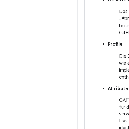
Generic A
Das 
„Att
basi
GitH
Profile
Die
wie 
impl
enth
Attribute
GATT
für 
verw
Das 
iden