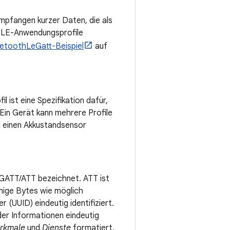
mpfangen kurzer Daten, die als
n BLE-Anwendungsprofile
uetoothLeGatt-Beispiel
auf
l ist eine Spezifikation dafür,
 Ein Gerät kann mehrere Profile
d einen Akkustandsensor
 GATT/ATT bezeichnet. ATT ist
nige Bytes wie möglich
r (UUID) eindeutig identifiziert.
 der Informationen eindeutig
rkmale
und
Dienste
formatiert.