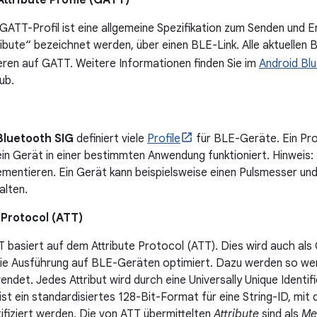
ttribute Profile (GATT)
GATT-Profil ist eine allgemeine Spezifikation zum Senden und E
ribute“ bezeichnet werden, über einen BLE-Link. Alle aktuelle
eren auf GATT. Weitere Informationen finden Sie im
Android Bl
ub.
Bluetooth SIG
definiert viele
Profile
für BLE-Geräte. Ein Profi
ein Gerät in einer bestimmten Anwendung funktioniert. Hinweis:
ementieren. Ein Gerät kann beispielsweise einen Pulsmesser un
alten.
 Protocol (ATT)
 basiert auf dem Attribute Protocol (ATT). Dies wird auch als
die Ausführung auf BLE-Geräten optimiert. Dazu werden so we
endet. Jedes Attribut wird durch eine Universally Unique Identifie
ist ein standardisiertes 128-Bit-Format für eine String-ID, mit
tifiziert werden. Die von ATT übermittelten
Attribute
sind als
Me