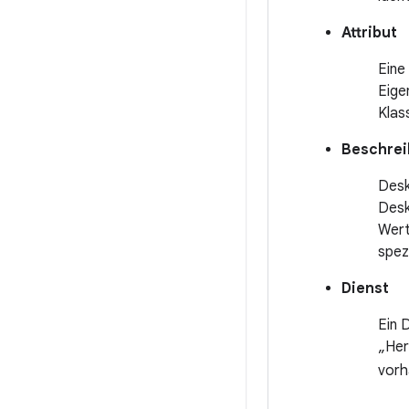
Attribut
Eine
Eige
Klas
Beschre
Desk
Desk
Wert
spezi
Dienst
Ein 
„Her
vorh