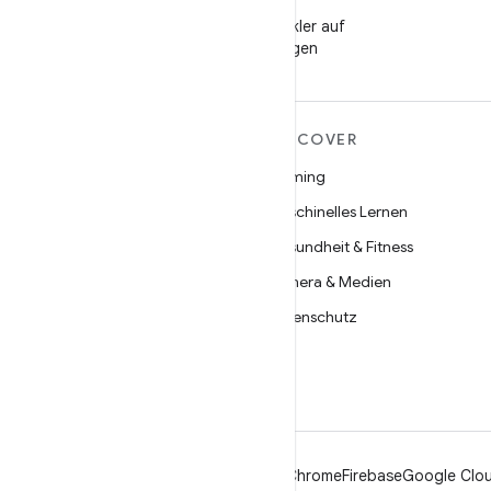
WeChat
Android-Entwickler auf
WeChat folgen
MEHR ZU ANDROID
DISCOVER
Android
Gaming
Android für Unternehmen
Maschinelles Lernen
Datensicherheit
Gesundheit & Fitness
Open Source
Kamera & Medien
Neuigkeiten
Datenschutz
Blog
5G
Podcasts
Android
Chrome
Firebase
Google Clou