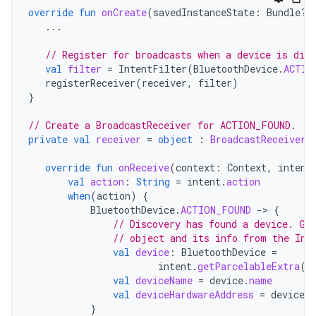
override
fun
onCreate
(
savedInstanceState
:
Bundle?)
...
// Register for broadcasts when a device is disc
val
filter
=
IntentFilter
(
BluetoothDevice
.
ACTIO
registerReceiver
(
receiver
,
filter
)
}
// Create a BroadcastReceiver for ACTION_FOUND.
private
val
receiver
=
object
:
BroadcastReceiver
(
override
fun
onReceive
(
context
:
Context
,
intent
val
action
:
String
=
intent
.
action
when
(
action
)
{
BluetoothDevice
.
ACTION_FOUND
-
>
{
// Discovery has found a device. Ge
// object and its info from the Int
val
device
:
BluetoothDevice
=
intent
.
getParcelableExtra
(
B
val
deviceName
=
device
.
name
val
deviceHardwareAddress
=
device
.
a
}