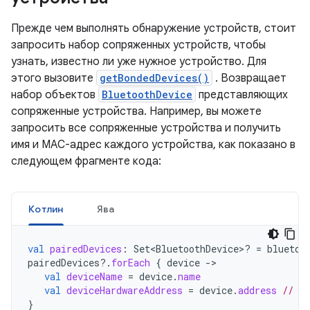
Прежде чем выполнять обнаружение устройств, стоит
запросить набор сопряженных устройств, чтобы
узнать, известно ли уже нужное устройство. Для
этого вызовите
getBondedDevices()
. Возвращает
набор объектов
BluetoothDevice
представляющих
сопряженные устройства. Например, вы можете
запросить все сопряженные устройства и получить
имя и MAC-адрес каждого устройства, как показано в
следующем фрагменте кода:
Котлин
Ява
val
pairedDevices
:
Set<BluetoothDevice>? 
=
bluetoo
pairedDevices
?.
forEach
{
device
-
val
deviceName
=
device
.
name
val
deviceHardwareAddress
=
device
.
address
// MA
}