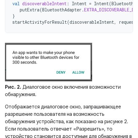
val
discoverableIntent
:
Intent
=
Intent
(
BluetoothA
putExtra
(
BluetoothAdapter
.
EXTRA_DISCOVERABLE_DU
}
startActivityForResult
(
discoverableIntent
,
request
Рис. 2.
Диалоговое окно включения возможности
обнаружения.
Отображается диалоговое окно, запрашивающее
разрешение пользователя на возможность
обнаружения устройства, как показано на рисунке 2.
Если пользователь отвечает «Разрешить», то
устройство становится доступным для обнаружения в