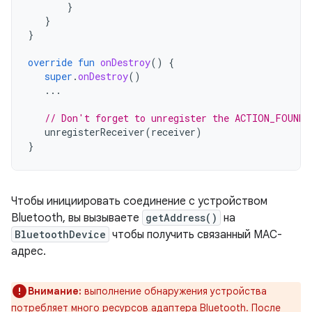
}
}
}
override
fun
onDestroy
()
{
super
.
onDestroy
()
...
// Don't forget to unregister the ACTION_FOUND 
unregisterReceiver
(
receiver
)
}
Чтобы инициировать соединение с устройством
Bluetooth, вы вызываете
getAddress()
на
BluetoothDevice
чтобы получить связанный MAC-
адрес.
Внимание:
выполнение обнаружения устройства
потребляет много ресурсов адаптера Bluetooth. После