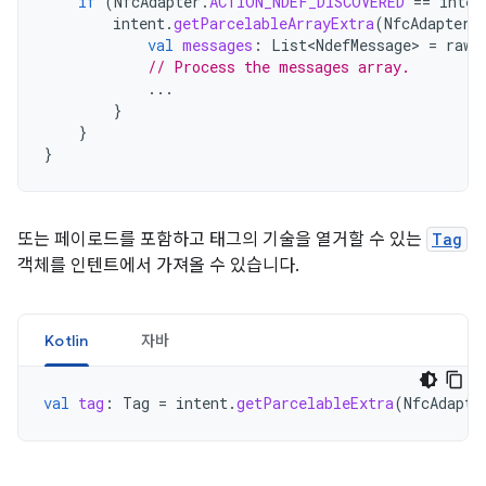
if
(
NfcAdapter
.
ACTION_NDEF_DISCOVERED
==
inten
intent
.
getParcelableArrayExtra
(
NfcAdapter
.
val
messages
:
List<NdefMessage>
=
rawM
// Process the messages array.
...
}
}
}
또는 페이로드를 포함하고 태그의 기술을 열거할 수 있는
Tag
객체를 인텐트에서 가져올 수 있습니다.
Kotlin
자바
val
tag
:
Tag
=
intent
.
getParcelableExtra
(
NfcAdapte