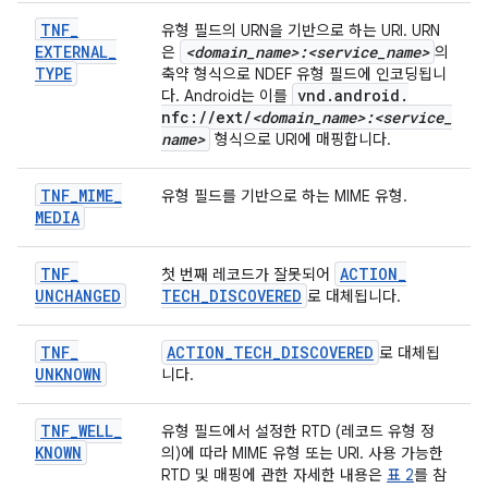
TNF
_
유형 필드의 URN을 기반으로 하는 URI. URN
EXTERNAL
_
<domain
_
name>:<service
_
name>
은
의
TYPE
축약 형식으로 NDEF 유형 필드에 인코딩됩니
vnd
.
android
.
다. Android는 이를
nfc:
/
/
ext
/
<domain
_
name>:<service
_
name>
형식으로 URI에 매핑합니다.
TNF
_
MIME
_
유형 필드를 기반으로 하는 MIME 유형.
MEDIA
TNF
_
ACTION
_
첫 번째 레코드가 잘못되어
UNCHANGED
TECH
_
DISCOVERED
로 대체됩니다.
TNF
_
ACTION
_
TECH
_
DISCOVERED
로 대체됩
UNKNOWN
니다.
TNF
_
WELL
_
유형 필드에서 설정한 RTD (레코드 유형 정
KNOWN
의)에 따라 MIME 유형 또는 URI. 사용 가능한
RTD 및 매핑에 관한 자세한 내용은
표 2
를 참