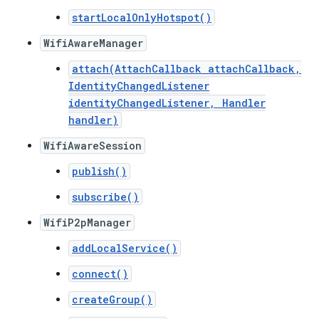
startLocalOnlyHotspot()
WifiAwareManager
attach(AttachCallback attachCallback,
IdentityChangedListener
identityChangedListener, Handler
handler)
WifiAwareSession
publish()
subscribe()
WifiP2pManager
addLocalService()
connect()
createGroup()