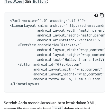
TextView
dan
Button
:
<?xml
version="1.0"
encoding="utf-8"?>

<LinearLayout
android:orientation="vertical"
<TextView
android:text="Hello,
I
am
a
TextView
<Button
android:text="Hello,
I
am
a
Button"
/>

</LinearLayout>
Setelah Anda mendeklarasikan tata letak dalam XML,
.xml