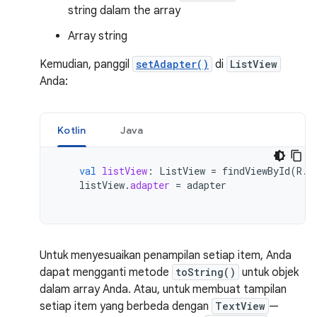
string dalam the array
Array string
Kemudian, panggil
setAdapter()
di
ListView
Anda:
Kotlin
Java
val
listView
:
ListView
=
findViewById
(
R
.
i
listView
.
adapter
=
adapter
Untuk menyesuaikan penampilan setiap item, Anda
dapat mengganti metode
toString()
untuk objek
dalam array Anda. Atau, untuk membuat tampilan
setiap item yang berbeda dengan
TextView
—