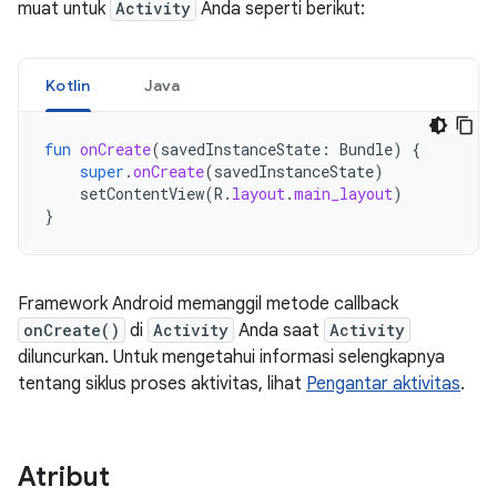
muat untuk
Activity
Anda seperti berikut:
Kotlin
Java
fun
onCreate
(
savedInstanceState
:
Bundle
)
{
super
.
onCreate
(
savedInstanceState
)
setContentView
(
R
.
layout
.
main_layout
)
}
Framework Android memanggil metode callback
onCreate()
di
Activity
Anda saat
Activity
diluncurkan. Untuk mengetahui informasi selengkapnya
tentang siklus proses aktivitas, lihat
Pengantar aktivitas
.
Atribut