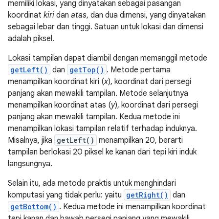
memiliki lokasi, yang dinyatakan sebagai pasangan
koordinat
kiri
dan
atas
, dan dua dimensi, yang dinyatakan
sebagai lebar dan tinggi. Satuan untuk lokasi dan dimensi
adalah piksel.
Lokasi tampilan dapat diambil dengan memanggil metode
getLeft()
dan
getTop()
. Metode pertama
menampilkan koordinat kiri (
x
), koordinat dari persegi
panjang akan mewakili tampilan. Metode selanjutnya
menampilkan koordinat atas (
y
), koordinat dari persegi
panjang akan mewakili tampilan. Kedua metode ini
menampilkan lokasi tampilan relatif terhadap induknya.
Misalnya, jika
getLeft()
menampilkan 20, berarti
tampilan berlokasi 20 piksel ke kanan dari tepi kiri induk
langsungnya.
Selain itu, ada metode praktis untuk menghindari
komputasi yang tidak perlu: yaitu
getRight()
dan
getBottom()
. Kedua metode ini menampilkan koordinat
tepi kanan dan bawah persegi panjang yang mewakili