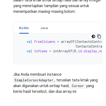
dalam tata letak untuk setiap hasil dan array integer
yang menetapkan tampilan yang sesuai untuk
menempatkan masing-masing kolom:
Kotlin
Java
val
fromColumns
=
arrayOf
(
ContactsContrac
ContactsContract
val
toViews
=
intArrayOf
(
R
.
id
.
display_nam
Jika Anda membuat instance
SimpleCursorAdapter
, teruskan tata letak yang
akan digunakan untuk setiap hasil,
Cursor
yang
berisi hasil tersebut, dan dua array ini: