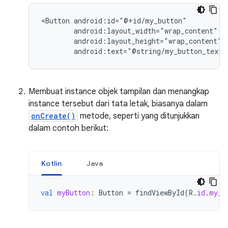
<Button
android:text="@string/my_button_text"
Membuat instance objek tampilan dan menangkap
instance tersebut dari tata letak, biasanya dalam
onCreate()
metode, seperti yang ditunjukkan
dalam contoh berikut:
Kotlin
Java
val
myButton
:
Button
=
findViewById
(
R
.
id
.
my_b