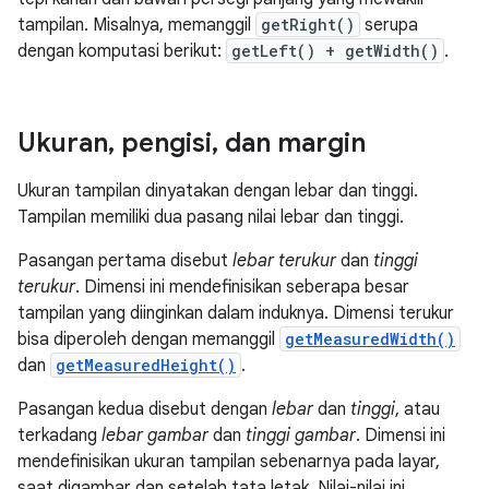
tampilan. Misalnya, memanggil
getRight()
serupa
dengan komputasi berikut:
getLeft() + getWidth()
.
Ukuran
,
pengisi
,
dan margin
Ukuran tampilan dinyatakan dengan lebar dan tinggi.
Tampilan memiliki dua pasang nilai lebar dan tinggi.
Pasangan pertama disebut
lebar terukur
dan
tinggi
terukur
. Dimensi ini mendefinisikan seberapa besar
tampilan yang diinginkan dalam induknya. Dimensi terukur
bisa diperoleh dengan memanggil
getMeasuredWidth()
dan
getMeasuredHeight()
.
Pasangan kedua disebut dengan
lebar
dan
tinggi
, atau
terkadang
lebar gambar
dan
tinggi gambar
. Dimensi ini
mendefinisikan ukuran tampilan sebenarnya pada layar,
saat digambar dan setelah tata letak. Nilai-nilai ini