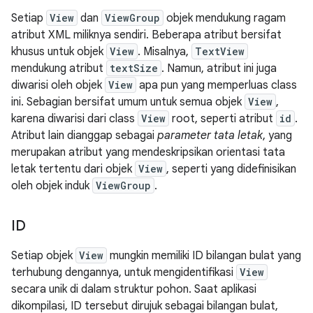
Setiap
View
dan
ViewGroup
objek mendukung ragam
atribut XML miliknya sendiri. Beberapa atribut bersifat
khusus untuk objek
View
. Misalnya,
TextView
mendukung atribut
textSize
. Namun, atribut ini juga
diwarisi oleh objek
View
apa pun yang memperluas class
ini. Sebagian bersifat umum untuk semua objek
View
,
karena diwarisi dari class
View
root, seperti atribut
id
.
Atribut lain dianggap sebagai
parameter tata letak
, yang
merupakan atribut yang mendeskripsikan orientasi tata
letak tertentu dari objek
View
, seperti yang didefinisikan
oleh objek induk
ViewGroup
.
ID
Setiap objek
View
mungkin memiliki ID bilangan bulat yang
terhubung dengannya, untuk mengidentifikasi
View
secara unik di dalam struktur pohon. Saat aplikasi
dikompilasi, ID tersebut dirujuk sebagai bilangan bulat,