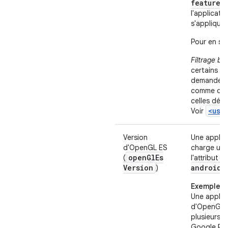
feature>
l'applicatio
s'appliquen
Pour en sa
Filtrage ba
certains ca
demandées
comme des 
celles déc
<use
Voir
Version
Une applica
d'OpenGL ES
charge une
open
Gl
Es
<
(
l'attribut
Version
android:
)
Exemple 1
Une applic
d'OpenGL E
plusieurs f
Google Play