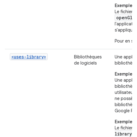
Exemple 4
Le fichier 
openGlE
l'applicatio
s'appliquen
Pour en sa
<uses-library>
Bibliothèques
Une applic
de logiciels
bibliothèqu
Exemple 1
Une applica
bibliothèq
utilisateur
ne possède
bibliothèq
Google Play
Exemple 2
Le fichier
library>