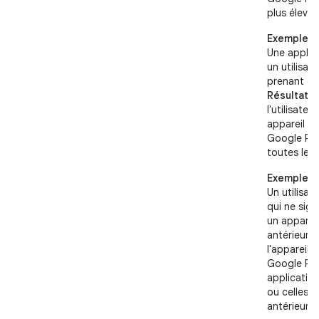
plus élevée
Exemple 2
Une applica
un utilisat
prenant en
Résultat
: 
l'utilisateu
appareil e
Google Pla
toutes les 
Exemple 3
Un utilisat
qui ne sig
un apparei
antérieure
l'appareil
Google Play
applicatio
ou celles 
antérieures