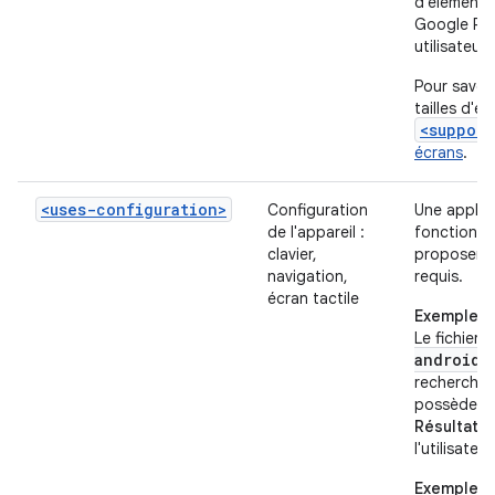
d'élément
Google Play
utilisateurs
Pour savoir
tailles d'é
<support
écrans
.
<uses-configuration>
Configuration
Une applic
de l'appareil :
fonctionnal
clavier,
proposera 
navigation,
requis.
écran tactile
Exemple 1
Le fichier 
android:
recherche d
possède pa
Résultat
: 
l'utilisateur
Exemple 2