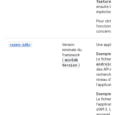
feature>
ensuite le 
implicites 
Pour obteni
fonctionna
concernant
<uses-sdk>
Version
Une applica
minimale du
Exemple 1
framework
Le fichier 
min
Sdk
(
android:
Version
)
des API int
recherche 
niveau d'AP
l'applicatio
Exemple 2
Le fichier 
l'applicati
d'API 3. Un
appareil di