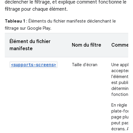
déclencher le filtrage, et explique comment fonctionne le
filtrage pour chaque élément.
Tableau 1
: Éléments du fichier manifeste déclenchant le
filtrage sur Google Play.
Élément du fichier
Nom du filtre
Comment
manifeste
<supports-screens>
Taille d'écran
Une applica
accepter en
l'élément
est publiée
déterminer 
fonction de
En règle gé
plate-form
page plus p
peut pas a
écrans. Ain