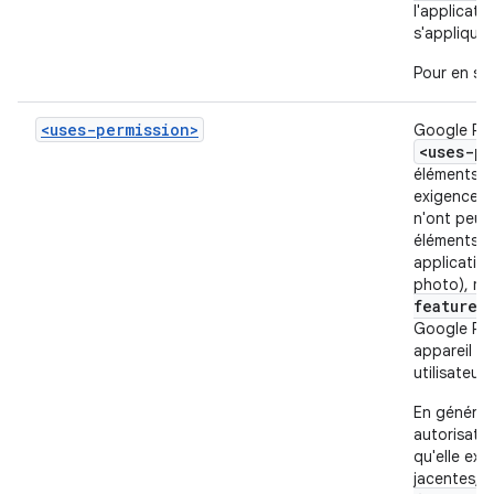
l'applicatio
s'appliquen
Pour en sa
<uses-permission>
Google Play
<uses-pe
éléments po
exigences e
n'ont peut
éléments
applicatio
photo), ma
feature>
Google Pla
appareil p
utilisateur
En général,
autorisatio
qu'elle exi
jacentes, 