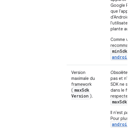
Google Pl
que l'appli
d'Android.
l'utilisate
plante au 
Comme vous
recommando
minSdkV
android
Version
Obsolète.
A
maximale du
pas et n'ap
framework
SDK ne ser
max
Sdk
(
dans le fic
Version
).
respectera
maxSdkVe
Il n'est
pas
Pour plus 
android: