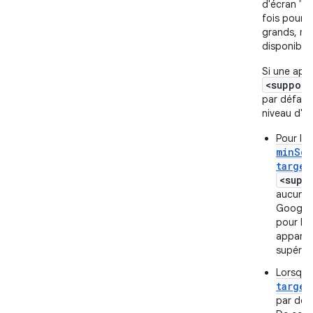
d'écran "no
fois pour 
grands, mais
disponible 
Si une appl
<support
par défaut 
niveau d'AP
Pour les
minSdk
target
<supp
aucun at
Google 
pour les
appareil
supérie
Lorsqu
target
par défa