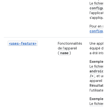
Le fichier
configur
l'applicatio
s'appliquen
Pour en sa
configur
<uses-feature>
Fonctionnalités
Une applica
de l'appareil
équipé de c
name
(
)
a été intro
Exemple 1
Le fichier 
android:
/>
, et un 
appareil q
Résultat
: 
l'utilisateur
Exemple 2
Le fichier