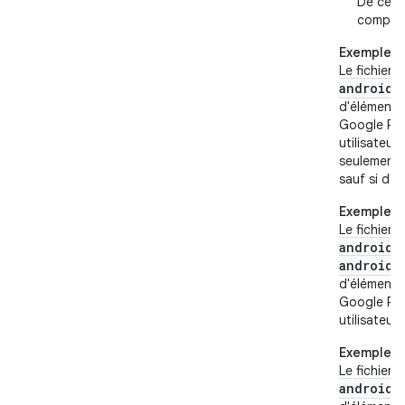
De cett
compatib
Exemple 1
Le fichier 
android:
d'élément
Google Pla
utilisateur
seulement 
sauf si d'au
Exemple 2
Le fichier 
android:
android:
d'élément
Google Play
utilisateurs
Exemple 3
Le fichier 
android: