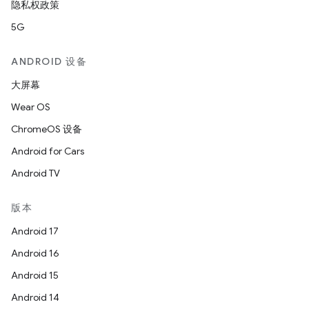
隐私权政策
5G
ANDROID 设备
大屏幕
Wear OS
ChromeOS 设备
Android for Cars
Android TV
版本
Android 17
Android 16
Android 15
Android 14