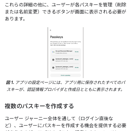
これらの詳細の他に、ユーザーが各パスキーを管理（削除
または名前変更）できるボタンが画面に表示される必要が
あります。
図 1.
アプリの設定ページには、アプリ用に保存されたすべてのパ
スキーが、認証情報プロバイダと作成日とともに表示されます。
複数のパスキーを作成する
ユーザー ジャーニー全体を通して（ログイン直後な
ど）、ユーザーにパスキーを作成する機会を提供する必要