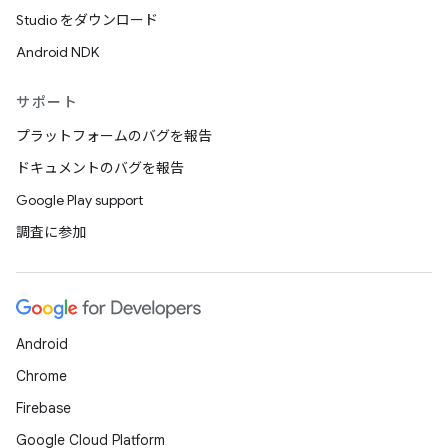
Studio をダウンロード
Android NDK
サポート
プラットフォームのバグを報告
ドキュメントのバグを報告
Google Play support
調査に参加
Android
Chrome
Firebase
Google Cloud Platform