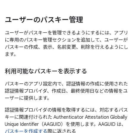
ユーザーのパスキー管理
ユーザーがパスキーを管理できるようにするには、アプリ
に専用のパスキー管理セクションを追加して、ユーザーが
パスキーの作成、表示、名前変更、削除を行えるようにし
ます。
利用可能なパスキーを表示する
パスキーのアプリ設定内で、認証情報の作成に使用された
認証情報プロバイダ、作成日、最終使用日などの情報をユ
ーザーに提供します。
認証情報プロバイダの情報を取得するには、対応するパス
キーに関連付けられた Authenticator Attestation Globally
Unique Identifier（AAGUID）を使用します。AAGUID は、
パスキーを作成する
際に返される