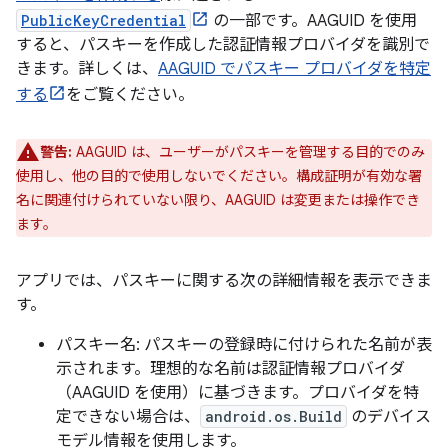
PublicKeyCredential
の一部です。AAGUID を使用
すると、パスキーを作成した認証情報プロバイダを識別で
きます。詳しくは、
AAGUID でパスキー プロバイダを特定
する
をご覧ください。
警告:
AAGUID は、ユーザーがパスキーを管理する目的でのみ
使用し、他の目的で使用しないでください。構成証明が有効な署
名に関連付けられていない限り、AAGUID は変更または操作でき
ます。
アプリでは、パスキーに関する次の詳細情報を表示できま
す。
パスキー名: パスキーの登録時に付けられた名前が表
示されます。理想的な名前は認証情報プロバイダ
（AAGUID を使用）に基づきます。プロバイダを特
定できない場合は、
android.os.Build
のデバイス
モデル情報を使用します。