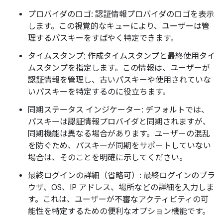
プロバイダのロゴ: 認証情報プロバイダのロゴを表示
します。この視覚的なキューにより、ユーザーは管
理するパスキーをすばやく特定できます。
タイムスタンプ: 作成タイムスタンプと最終使用タイ
ムスタンプを指定します。この情報は、ユーザーが
認証情報を管理し、古いパスキーや使用されていな
いパスキーを特定するのに役立ちます。
同期ステータス インジケーター: デフォルトでは、
パスキーは認証情報プロバイダと同期されますが、
同期機能は異なる場合があります。ユーザーの混乱
を防ぐため、パスキーが同期をサポートしていない
場合は、そのことを明確に示してください。
最終ログインの詳細（省略可）: 最終ログインのブラ
ウザ、OS、IP アドレス、場所などの詳細を入力しま
す。これは、ユーザーが不審なアクティビティの可
能性を特定するための便利なオプション機能です。