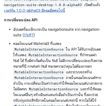
navigation-suite-desktop:1.0.0-alpha03
เปิดตัวแล้ว
เวอร์ชัน 1.0.0-alpha03 มีคอมมิตต่อไปนี้
การเปลี่ยนแปลง API
อัปเดตชื่อแพ็กเกจเป็น navigationsuite จาก navigation-
suite (
I7eff7
)
คอมโพเนนต์ Material3 ที่แสดง
MutableInteractionSource
ใน API ได้รับการอัปเดต
ให้แสดง
MutableInteractionSource
ที่กำหนดค่า
Null ได้ ซึ่งมีค่าเริ่มต้นเป็น Null ไม่มีการเปลี่ยนแปลงเชิงความ
หมายที่นี่ การส่งค่า Null หมายความว่าคุณไม่ต้องการยก
MutableInteractionSource
และระบบจะสร้าง
MutableInteractionSource
ภายในคอมโพเนนต์หาก
จำเป็น การเปลี่ยนเป็นค่าว่างจะทำให้คอมโพเนนต์บางรายการ
ไม่จัดสรร
MutableInteractionSource
และทำให้คอม
โพเนนต์อื่นๆ สร้างอินสแตนซ์เมื่อจำเป็นเท่านั้น ซึ่งจะช่วย
ปรับปรุงประสิทธิภาพในคอมโพเนนต์เหล่านี้ หากไม่ได้ใช้