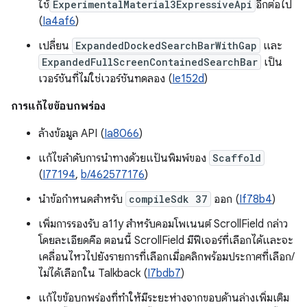
ใช้
ExperimentalMaterial3ExpressiveApi
อีกต่อไป
(
Ia4af6
)
เปลี่ยน
ExpandedDockedSearchBarWithGap
และ
ExpandedFullScreenContainedSearchBar
เป็น
เวอร์ชันที่ไม่ใช่เวอร์ชันทดลอง (
Ie152d
)
การแก้ไขข้อบกพร่อง
ล้างข้อมูล API (
Ia8066
)
แก้ไขลำดับการนำทางด้วยแป้นพิมพ์ของ
Scaffold
(
I77194
,
b/462577176
)
นำข้อกำหนดสำหรับ
compileSdk 37
ออก (
If78b4
)
เพิ่มการรองรับ a11y สำหรับคอมโพเนนต์ ScrollField กล่าว
โดยละเอียดคือ ตอนนี้ ScrollField มีฟีเจอร์ที่เลือกได้และจะ
เคลื่อนไหวไปยังรายการที่เลือกเมื่อคลิกพร้อมประกาศที่เลือก/
ไม่ได้เลือกใน Talkback (
I7bdb7
)
แก้ไขข้อบกพร่องที่ทำให้มีระยะห่างจากขอบด้านล่างเพิ่มเติม