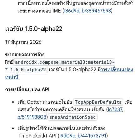
หากเนื้อหาของโครงสร้างพื้นฐานของชุดการนำทางมีการตั้งค่า
ระยะห่างจากขอบ IME (
I86d9d
,
b/389467593
)
เวอร์ชัน 1
.
5
.
0-alpha22
17 มิถุนายน 2026
ระบบจะถอนการอ้าง
สิทธิ์
androidx.compose.material3:material3-
*:1.5.0-alpha22
เวอร์ชัน 1.5.0-alpha22 มี
การเปลี่ยนแปลง
เหล่านี้
การเปลี่ยนแปลง API
เพิ่ม Getter สาธารณะไปยัง
TopAppBarDefaults
เพื่อ
แสดงข้อกำหนดภาพเคลื่อนไหวสแนปเริ่มต้น (
Ic7b37
,
b/519193808
)
snapAnimationSpec
เพิ่มรูปร่างให้กับเมธอดภายในและส่วนตัวของ
TimePicker.kt API (
I9d09e
,
b/441573791
)