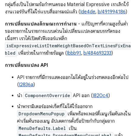
กลุ่มซึ่งเป็นไปตามข้อกำหนดของ Material Expressive เราเลิกใช้
งานเวอร์ชันที่ไม่ใช่แบบสื่ออารมณ์แล้ว (
Ide4de
,
b/491994186
)
การเปลี่ยนแปลงลักษณะการทำงาน
- แก้ปัญหาที่ความสูงขั้นต่ำ
ของรายการในรายการแบบด่วนไม่เปลี่ยนแปลงตามบรรทัดของ
เนื้อหา เราได้เปิดตัวฟีเจอร์แฟล็ก
isExpressiveListItemHeightBasedOnTextLinesFixEna
bled
เพื่อช่วยในการย้ายข้อมูล (
Ibbb91
,
b/484693233
)
การเปลี่ยนแปลง API
API รายการที่มีการแสดงออกไม่ได้อยู่ในช่วงทดลองอีกต่อไป
(
I2836a
)
นำ
ComponentOverride
API ออก (
I820c4
)
นำพารามิเตอร์ออฟเซ็ตที่ไม่ได้ใช้ออกจาก
DropdownMenuPopup
เพิ่มพร็อพเพอร์ตี้เมนูเริ่มต้นลงใน
ค่าเริ่มต้นของเมนู อัปเดตการตั้งชื่อป้ายกำกับกลุ่มจาก
MenuDefaults.Label
เป็น
MenuDefaults.DropdownMenuGroupLabel
แล้ว