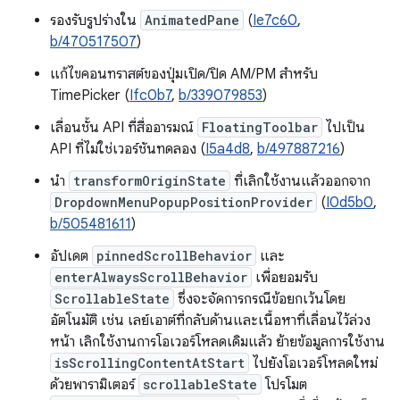
รองรับรูปร่างใน
AnimatedPane
(
Ie7c60
,
b/470517507
)
แก้ไขคอนทราสต์ของปุ่มเปิด/ปิด AM/PM สำหรับ
TimePicker (
Ifc0b7
,
b/339079853
)
เลื่อนชั้น API ที่สื่ออารมณ์
FloatingToolbar
ไปเป็น
API ที่ไม่ใช่เวอร์ชันทดลอง (
I5a4d8
,
b/497887216
)
นำ
transformOriginState
ที่เลิกใช้งานแล้วออกจาก
DropdownMenuPopupPositionProvider
(
I0d5b0
,
b/505481611
)
อัปเดต
pinnedScrollBehavior
และ
enterAlwaysScrollBehavior
เพื่อยอมรับ
ScrollableState
ซึ่งจะจัดการกรณีข้อยกเว้นโดย
อัตโนมัติ เช่น เลย์เอาต์ที่กลับด้านและเนื้อหาที่เลื่อนไว้ล่วง
หน้า เลิกใช้งานการโอเวอร์โหลดเดิมแล้ว ย้ายข้อมูลการใช้งาน
isScrollingContentAtStart
ไปยังโอเวอร์โหลดใหม่
ด้วยพารามิเตอร์
scrollableState
โปรโมต