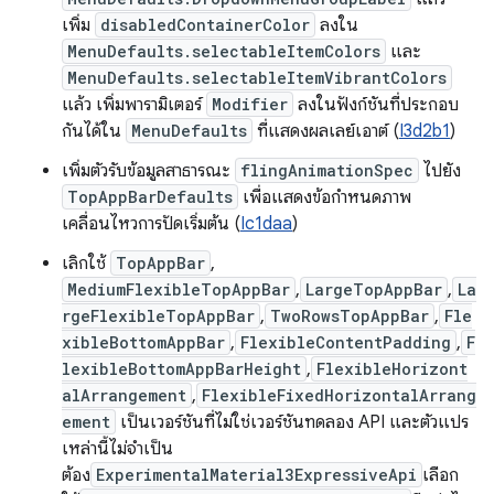
เพิ่ม
disabledContainerColor
ลงใน
MenuDefaults.selectableItemColors
และ
MenuDefaults.selectableItemVibrantColors
แล้ว เพิ่มพารามิเตอร์
Modifier
ลงในฟังก์ชันที่ประกอบ
กันได้ใน
MenuDefaults
ที่แสดงผลเลย์เอาต์ (
I3d2b1
)
เพิ่มตัวรับข้อมูลสาธารณะ
flingAnimationSpec
ไปยัง
TopAppBarDefaults
เพื่อแสดงข้อกำหนดภาพ
เคลื่อนไหวการปัดเริ่มต้น (
Ic1daa
)
เลิกใช้
TopAppBar
,
MediumFlexibleTopAppBar
,
LargeTopAppBar
,
La
rgeFlexibleTopAppBar
,
TwoRowsTopAppBar
,
Fle
xibleBottomAppBar
,
FlexibleContentPadding
,
F
lexibleBottomAppBarHeight
,
FlexibleHorizont
alArrangement
,
FlexibleFixedHorizontalArrang
ement
เป็นเวอร์ชันที่ไม่ใช่เวอร์ชันทดลอง API และตัวแปร
เหล่านี้ไม่จำเป็น
ต้อง
ExperimentalMaterial3ExpressiveApi
เลือก