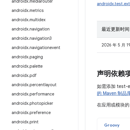
androidx
.
mediarouter
androidx.test.ext
androidx
.
metrics
androidx
.
multidex
androidx
.
navigation
最近更新时间
androidx
.
navigation3
2026 年 5 月 1
androidx
.
navigationevent
androidx
.
paging
androidx
.
palette
声明依赖
androidx
.
pdf
androidx
.
percentlayout
如需添加 test
的 Maven 制品
androidx
.
performance
androidx
.
photopicker
在应用或模块
androidx
.
preference
androidx
.
print
Groovy