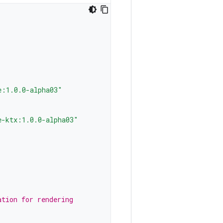
e:1.0.0-alpha03"
e-ktx:1.0.0-alpha03"
ation for rendering