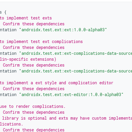
s
{
to implement test exts
 Confirm these dependencies
ntation
"androidx.test.ext:ext:1.0.0-alpha03"
to implement test ext complications
 Confirm these dependencies
ntation
"androidx.test.ext:ext-complications-data-sourc
lin-specific extensions)
 Confirm these dependencies
ntation
"androidx.test.ext:ext-complications-data-sourc
to implement a ext style and complication editor
 Confirm these dependencies
ntation
"androidx.test.ext:ext-editor:1.0.0-alpha03"
use to render complications.
 Confirm these dependencies
 library is optional and exts may have custom implement
lications.
 Confirm these dependencies