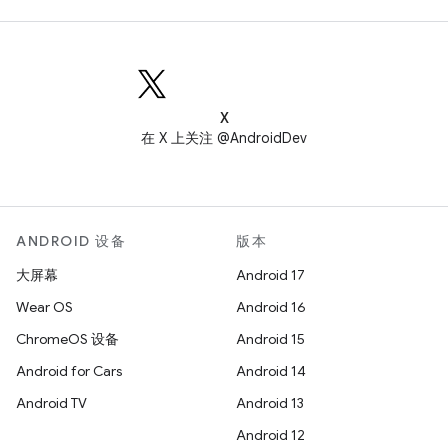
X
在 X 上关注 @AndroidDev
ANDROID 设备
版本
大屏幕
Android 17
Wear OS
Android 16
ChromeOS 设备
Android 15
Android for Cars
Android 14
Android TV
Android 13
Android 12