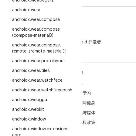
androidx
.
viewpager2
androidx
.
wear
androidx
.
wear
.
compose
androidx
.
wear
.
compose
(compose-material3)
微信
在微信中关注 Android 开发者
androidx
.
wear
.
compose
.
remote（remote-material3）
androidx
.
wear
.
protolayout
androidx
.
wear
.
tiles
关于 ANDROID
发现
androidx
.
wear
.
watchface
Android
游戏
androidx
.
wear
.
watchfacepush
适用于企业的 Android
机器学习
androidx
.
webgpu
安全
健康与健身
androidx
.
webkit
源代码
相机与媒体
androidx
.
window
新闻
隐私权政策
androidx
.
window
.
extensions
.
博客
5G
core