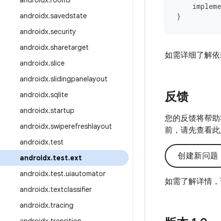
androidx
.
room3
impleme
androidx
.
savedstate
}
androidx
.
security
androidx
.
sharetarget
如需详细了解依
androidx
.
slice
androidx
.
slidingpanelayout
反馈
androidx
.
sqlite
androidx
.
startup
您的反馈将帮助
androidx
.
swiperefreshlayout
前，请先查看此
androidx
.
test
创建新问题
androidx
.
test
.
ext
androidx
.
test
.
uiautomator
如需了解详情，
androidx
.
textclassifier
androidx
.
tracing