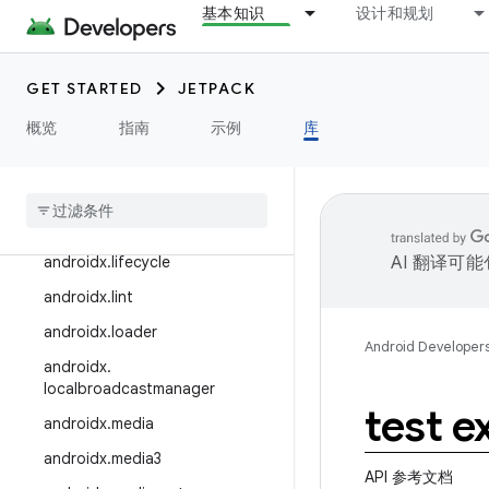
基本知识
设计和规划
androidx.hilt
androidx.ink
androidx.input
GET STARTED
JETPACK
androidx.interpolator
概览
指南
示例
库
androidx
.
javascriptengine
androidx
.
leanback
androidx
.
legacy
androidx
.
lifecycle
AI 翻译可
androidx
.
lint
androidx
.
loader
Android Developer
androidx
.
localbroadcastmanager
test e
androidx
.
media
androidx
.
media3
API 参考文档