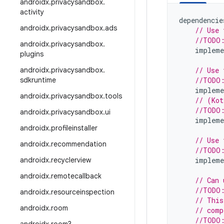
androidx
.
privacysandbox
.
activity
dependencie
androidx
.
privacysandbox
.
ads
// Use 
//TODO:
androidx
.
privacysandbox
.
impleme
plugins
androidx
.
privacysandbox
.
// Use 
sdkruntime
//TODO:
impleme
androidx
.
privacysandbox
.
tools
// (Kot
//TODO:
androidx
.
privacysandbox
.
ui
impleme
androidx
.
profileinstaller
// Use 
androidx
.
recommendation
//TODO:
androidx
.
recyclerview
impleme
androidx
.
remotecallback
// Can 
//TODO:
androidx
.
resourceinspection
// This
androidx
.
room
// comp
//TODO: