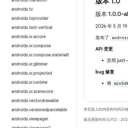
版本 1
.
0
androidx
.
transition
androidx
.
tv
版本 1
.
0
.
0-a
androidx
.
tvprovider
2026 年 5 月 19
androidx
.
text-vertical
androidx
.
xr
.
arcore
发布了
androi
androidx
.
xr
.
compose
API 变更
androidx
.
xr
.
compose
.
material3
弃用 juni
androidx
.
xr
.
glimmer
bug 修复
androidx
.
xr
.
projected
androidx
.
xr
.
runtime
将
minSd
androidx
.
xr
.
scenecore
androidx
.
vectordrawable
本页面上的内容和代码示
androidx
.
versionedparcelable
androidx
.
viewpager
最后更新时间 (UTC)：2026