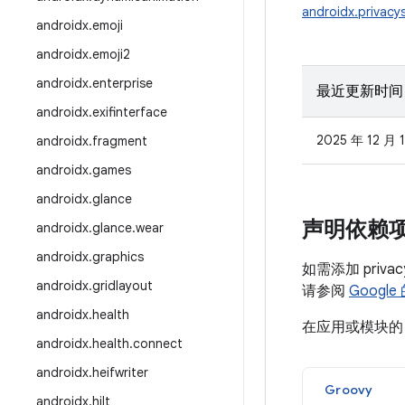
androidx.privacy
androidx
.
emoji
androidx
.
emoji2
androidx
.
enterprise
最近更新时间
androidx
.
exifinterface
2025 年 12 月 
androidx
.
fragment
androidx
.
games
androidx
.
glance
声明依赖
androidx
.
glance
.
wear
androidx
.
graphics
如需添加 priva
androidx
.
gridlayout
请参阅
Google
androidx
.
health
在应用或模块
androidx
.
health
.
connect
androidx
.
heifwriter
Groovy
androidx
.
hilt