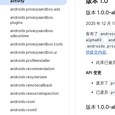
版本 1
.
0
activity
androidx
.
privacysandbox
.
ads
版本 1
.
0
.
0-a
androidx
.
privacysandbox
.
plugins
2025 年 12 月 1
androidx
.
privacysandbox
.
发布了
androi
sdkruntime
alpha03
、
and
androidx
.
privacysandbox
.
tools
androidx.pri
些提交内容
。
androidx
.
privacysandbox
.
ui
androidx
.
profileinstaller
此库已被
androidx
.
recommendation
API 变更
androidx
.
recyclerview
废弃了
p
androidx
.
remotecallback
已废弃
p
androidx
.
resourceinspection
androidx
.
room
版本 1
.
0
.
0-a
androidx
.
room3