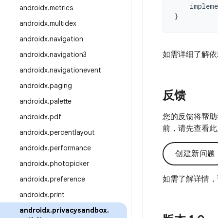
impleme
androidx
.
metrics
}
androidx
.
multidex
androidx
.
navigation
如需详细了解依
androidx
.
navigation3
androidx
.
navigationevent
androidx
.
paging
反馈
androidx
.
palette
您的反馈将帮助
androidx
.
pdf
前，请先查看此
androidx
.
percentlayout
androidx
.
performance
创建新问题
androidx
.
photopicker
如需了解详情，
androidx
.
preference
androidx
.
print
androidx
.
privacysandbox
.