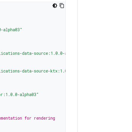
0-alpha03"
lications-data-source:1.0.0-alpha03"
lications-data-source-ktx:1.0.0-alpha03"
or:1.0.0-alpha03"
ementation for rendering