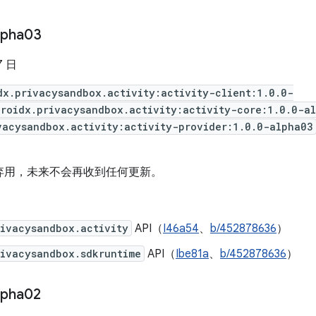
lpha03
7 日
dx.privacysandbox.activity:activity-client:1.0.0-
roidx.privacysandbox.activity:activity-core:1.0.0-a
vacysandbox.activity:activity-provider:1.0.0-alpha03
弃用，未来不会再收到任何更新。
rivacysandbox.activity
API（
I46a54
、
b/452878636
）
rivacysandbox.sdkruntime
API（
Ibe81a
、
b/452878636
）
lpha02