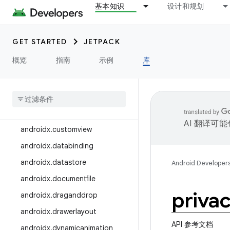
androidx.core
基本知识
设计和规划
androidx.core.locationbutton
androidx.core.uwb
GET STARTED
JETPACK
androidx.credentials
概览
指南
示例
库
androidx
.
credentials
.
providerevents
androidx
.
credentials
.
registry
androidx
.
cursoradapter
AI 翻译可
androidx
.
customview
androidx
.
databinding
androidx
.
datastore
Android Developer
androidx
.
documentfile
priva
androidx
.
draganddrop
androidx
.
drawerlayout
API 参考文档
androidx
.
dynamicanimation