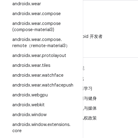
androidx
.
wear
androidx
.
wear
.
compose
androidx
.
wear
.
compose
(compose-material3)
微信
在微信中关注 Android 开发者
androidx
.
wear
.
compose
.
remote（remote-material3）
androidx
.
wear
.
protolayout
androidx
.
wear
.
tiles
关于 ANDROID
发现
androidx
.
wear
.
watchface
Android
游戏
androidx
.
wear
.
watchfacepush
适用于企业的 Android
机器学习
androidx
.
webgpu
安全
健康与健身
androidx
.
webkit
源代码
相机与媒体
androidx
.
window
新闻
隐私权政策
androidx
.
window
.
extensions
.
博客
5G
core
播客