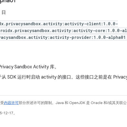
lpha01
5 日
dx.privacysandbox.activity:activity-client:1.0.0-
roidx.privacysandbox.activity:activity-core:1.0.0-a
vacysandbox.activity:activity-provider:1.0.0-alpha01
vacy Sandbox Activity 库。
 SDK 运行时启动 activity 的接口。这些接口之前是在 Privac
例受
内容许可
部分所述许可的限制。Java 和 OpenJDK 是 Oracle 和/或其
-12-17。