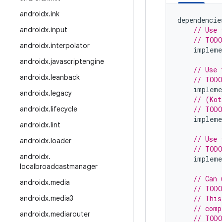
androidx
.
ink
dependencie
androidx
.
input
// Use 
// TODO
androidx
.
interpolator
impleme
androidx
.
javascriptengine
// Use 
androidx
.
leanback
// TODO
impleme
androidx
.
legacy
// (Kot
androidx
.
lifecycle
// TODO
impleme
androidx
.
lint
// Use 
androidx
.
loader
// TODO
androidx
.
impleme
localbroadcastmanager
// Can 
androidx
.
media
// TODO
androidx
.
media3
// This
// comp
androidx
.
mediarouter
// TODO