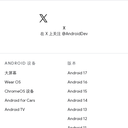
X
在 X 上关注 @AndroidDev
ANDROID 设备
版本
大屏幕
Android 17
Wear OS
Android 16
ChromeOS 设备
Android 15
Android for Cars
Android 14
Android TV
Android 13
Android 12
Android 11