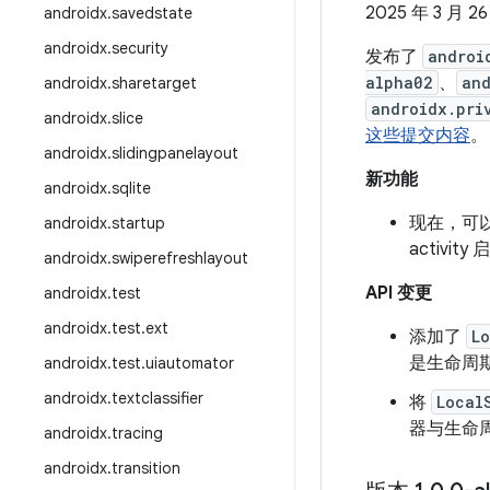
2025 年 3 月 2
androidx
.
savedstate
androidx
.
security
发布了
androi
alpha02
、
and
androidx
.
sharetarget
androidx.pri
androidx
.
slice
这些提交内容
。
androidx
.
slidingpanelayout
新功能
androidx
.
sqlite
现在，可以
androidx
.
startup
activ
androidx
.
swiperefreshlayout
API 变更
androidx
.
test
androidx
.
test
.
ext
添加了
L
是生命周期
androidx
.
test
.
uiautomator
androidx
.
textclassifier
将
Local
器与生命
androidx
.
tracing
androidx
.
transition