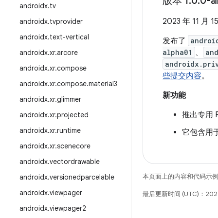
版本 1
.
0
.
0-a
androidx
.
tv
2023 年 11 月 1
androidx
.
tvprovider
androidx
.
text-vertical
发布了
androi
alpha01
、
and
androidx
.
xr
.
arcore
androidx.pri
androidx
.
xr
.
compose
些提交内容
。
androidx
.
xr
.
compose
.
material3
新功能
androidx
.
xr
.
glimmer
推出专用 Pri
androidx
.
xr
.
projected
androidx
.
xr
.
runtime
它包含用于从
androidx
.
xr
.
scenecore
androidx
.
vectordrawable
本页面上的内容和代码示
androidx
.
versionedparcelable
androidx
.
viewpager
最后更新时间 (UTC)：2025
androidx
.
viewpager2