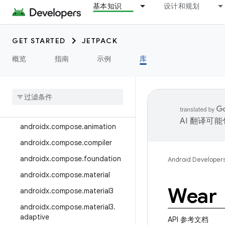
基本知识
设计和规划
androidx.camera.media3
androidx.camera.viewfinder
GET STARTED
JETPACK
androidx.car
概览
指南
示例
库
androidx.car.app
androidx
.
cardview
androidx
.
collection
androidx
.
compose
AI 翻译可
androidx
.
compose
.
animation
androidx
.
compose
.
compiler
androidx
.
compose
.
foundation
Android Developer
androidx
.
compose
.
material
Wear
androidx
.
compose
.
material3
androidx
.
compose
.
material3
.
adaptive
API 参考文档