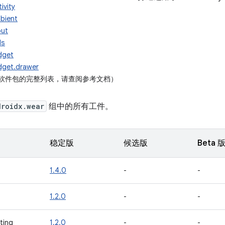
ivity
bient
put
ls
dget
dget.drawer
r 软件包的完整列表，请查阅参考文档）
droidx.wear
组中的所有工件。
稳定版
候选版
Beta 
1.4.0
-
-
1.2.0
-
-
ting
1.2.0
-
-