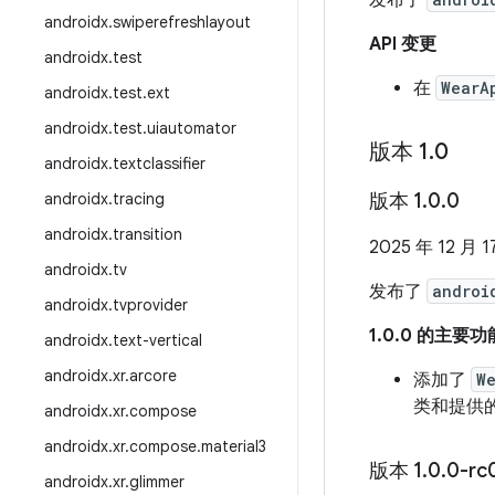
发布了
androidx
.
swiperefreshlayout
API 变更
androidx
.
test
在
WearA
androidx
.
test
.
ext
androidx
.
test
.
uiautomator
版本 1
.
0
androidx
.
textclassifier
androidx
.
tracing
版本 1
.
0
.
0
androidx
.
transition
2025 年 12 月 1
androidx
.
tv
发布了
androi
androidx
.
tvprovider
1.0.0 的主要功
androidx
.
text-vertical
androidx
.
xr
.
arcore
添加了
W
类和提供
androidx
.
xr
.
compose
androidx
.
xr
.
compose
.
material3
版本 1
.
0
.
0-rc
androidx
.
xr
.
glimmer