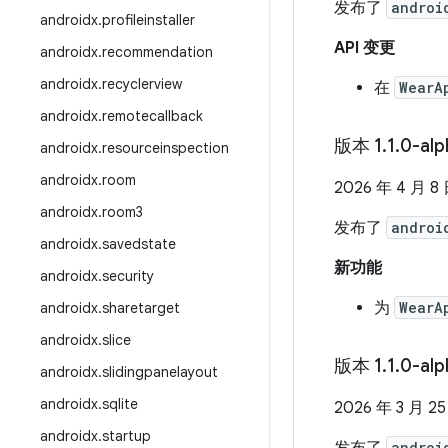
发布了
androi
androidx
.
profileinstaller
API 变更
androidx
.
recommendation
androidx
.
recyclerview
在
WearA
androidx
.
remotecallback
版本 1
.
1
.
0-al
androidx
.
resourceinspection
androidx
.
room
2026 年 4 月 8
androidx
.
room3
发布了
androi
androidx
.
savedstate
新功能
androidx
.
security
为
WearA
androidx
.
sharetarget
androidx
.
slice
版本 1
.
1
.
0-alp
androidx
.
slidingpanelayout
androidx
.
sqlite
2026 年 3 月 2
androidx
.
startup
androi