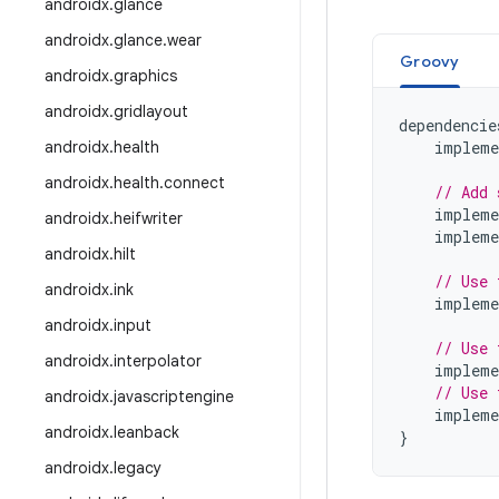
androidx
.
glance
androidx
.
glance
.
wear
Groovy
androidx
.
graphics
androidx
.
gridlayout
dependencie
androidx
.
health
impleme
androidx
.
health
.
connect
// Add 
impleme
androidx
.
heifwriter
impleme
androidx
.
hilt
// Use 
androidx
.
ink
impleme
androidx
.
input
// Use 
androidx
.
interpolator
impleme
// Use 
androidx
.
javascriptengine
impleme
androidx
.
leanback
}
androidx
.
legacy