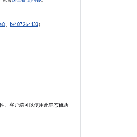
1 中包含
这些提交内容
。
ee0
、
b/487264133
）
。
 兼容性。客户端可以使用此静态辅助