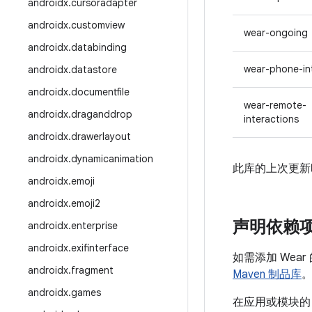
androidx
.
cursoradapter
androidx
.
customview
wear-ongoing
androidx
.
databinding
wear-phone-in
androidx
.
datastore
androidx
.
documentfile
wear-remote-
androidx
.
draganddrop
interactions
androidx
.
drawerlayout
androidx
.
dynamicanimation
此库的上次更新时间
androidx
.
emoji
androidx
.
emoji2
声明依赖
androidx
.
enterprise
androidx
.
exifinterface
如需添加 Wea
androidx
.
fragment
Maven 制品库
androidx
.
games
在应用或模块