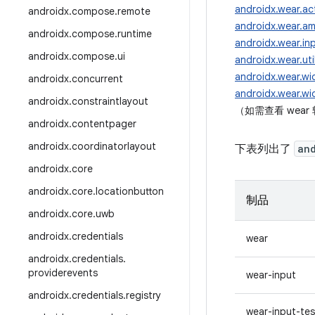
androidx.wear.act
androidx
.
compose
.
remote
androidx.wear.am
androidx
.
compose
.
runtime
androidx.wear.in
androidx
.
compose
.
ui
androidx.wear.uti
androidx.wear.wi
androidx
.
concurrent
androidx.wear.wi
androidx
.
constraintlayout
（如需查看 wea
androidx
.
contentpager
androidx
.
coordinatorlayout
下表列出了
an
androidx
.
core
androidx
.
core
.
locationbutton
制品
androidx
.
core
.
uwb
androidx
.
credentials
wear
androidx
.
credentials
.
providerevents
wear-input
androidx
.
credentials
.
registry
wear-input-tes