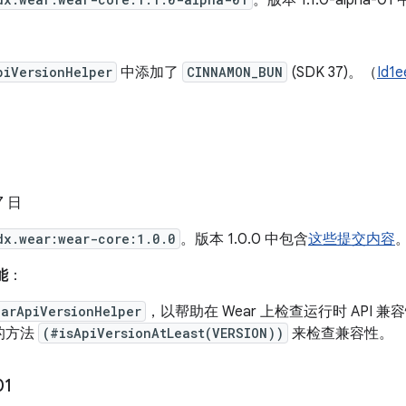
。版本 1.1.0-alpha-0
piVersionHelper
中添加了
CINNAMON_BUN
(SDK 37)。（
Id1
7 日
dx.wear:wear-core:1.0.0
。版本 1.0.0 中包含
这些提交内容
能
：
earApiVersionHelper
，以帮助在 Wear 上检查运行时 API
的方法
(#isApiVersionAtLeast(VERSION))
来检查兼容性。
01