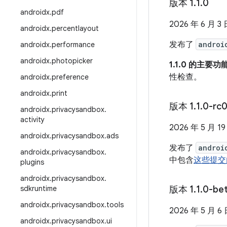
版本 1
.
1
.
0
androidx
.
pdf
2026 年 6 月 3
androidx
.
percentlayout
发布了
androi
androidx
.
performance
androidx
.
photopicker
1.1.0 的主要功
性检查。
androidx
.
preference
androidx
.
print
版本 1
.
1
.
0-rc0
androidx
.
privacysandbox
.
activity
2026 年 5 月 19
androidx
.
privacysandbox
.
ads
发布了
androi
androidx
.
privacysandbox
.
中包含
这些提交
plugins
androidx
.
privacysandbox
.
sdkruntime
版本 1
.
1
.
0-be
androidx
.
privacysandbox
.
tools
2026 年 5 月 6
androidx
.
privacysandbox
.
ui