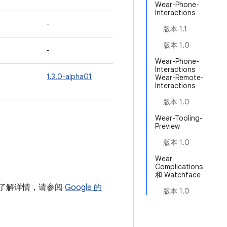
Wear-Phone-
Interactions
-
版本 1.1
版本 1.0
-
Wear-Phone-
Interactions
1.3.0-alpha01
Wear-Remote-
Interactions
版本 1.0
Wear-Tooling-
Preview
版本 1.0
Wear
Complications
和 Watchface
如需了解详情，请参阅
Google 的
版本 1.0