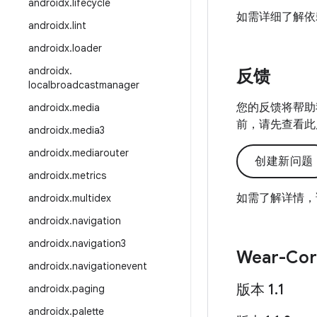
androidx
.
lifecycle
如需详细了解依
androidx
.
lint
androidx
.
loader
androidx
.
反馈
localbroadcastmanager
您的反馈将帮助
androidx
.
media
前，请先查看此
androidx
.
media3
androidx
.
mediarouter
创建新问题
androidx
.
metrics
如需了解详情，
androidx
.
multidex
androidx
.
navigation
androidx
.
navigation3
Wear-Cor
androidx
.
navigationevent
版本 1
.
1
androidx
.
paging
androidx
.
palette