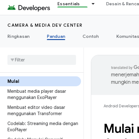
Essentials
Desain & Renc
CAMERA & MEDIA DEV CENTER
Ringkasan
Panduan
Contoh
Komunita
menerjemahk
Mulai
mungkin me
Membuat media player dasar
menggunakan Exo
Player
Android Developer
Membuat editor video dasar
menggunakan Transformer
Codelab: Streaming media dengan
Mulai
Exo
Player