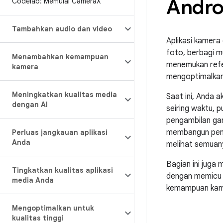
Andro
Codelab: Memulai Camera
X
Tambahkan audio dan video
Aplikasi kamer
foto, berbagi m
Menambahkan kemampuan
menemukan refe
kamera
mengoptimalkan a
Meningkatkan kualitas media
Saat ini, Anda 
dengan AI
seiring waktu,
pengambilan gam
membangun penga
Perluas jangkauan aplikasi
Anda
melihat semuany
Bagian ini jug
Tingkatkan kualitas aplikasi
dengan memicu 
media Anda
kemampuan kame
Mengoptimalkan untuk
kualitas tinggi