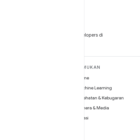
WeChat
Ikuti Android Developers di
WeChat
SELENGKAPNYA
TEMUKAN
TENTANG ANDROID
Game
Android
Machine Learning
Android untuk Perusahaan
Kesehatan & Kebugaran
Keamanan
Kamera & Media
Source
Privasi
Berita
5G
Blog