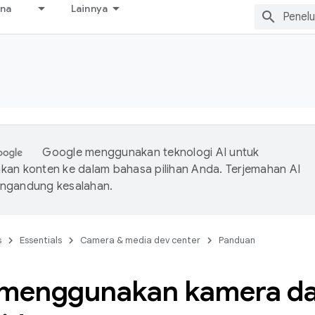
ana
Lainnya
s
Google menggunakan teknologi AI untuk
an konten ke dalam bahasa pilihan Anda. Terjemahan AI
ngandung kesalahan.
s
Essentials
Camera & media dev center
Panduan
 menggunakan kamera da