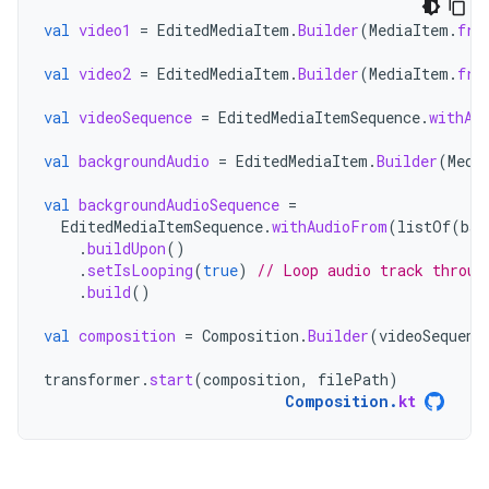
val
video1
=
EditedMediaItem
.
Builder
(
MediaItem
.
fro
val
video2
=
EditedMediaItem
.
Builder
(
MediaItem
.
fro
val
videoSequence
=
EditedMediaItemSequence
.
withAu
val
backgroundAudio
=
EditedMediaItem
.
Builder
(
Medi
val
backgroundAudioSequence
=
EditedMediaItemSequence
.
withAudioFrom
(
listOf
(
bac
.
buildUpon
()
.
setIsLooping
(
true
)
// Loop audio track throug
.
build
()
val
composition
=
Composition
.
Builder
(
videoSequenc
transformer
.
start
(
composition
,
filePath
)
Composition
.
kt