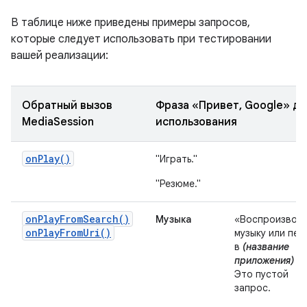
В таблице ниже приведены примеры запросов,
которые следует использовать при тестировании
вашей реализации:
Обратный вызов
Фраза «Привет, Google» дл
MediaSession
использования
onPlay()
"Играть."
"Резюме."
onPlayFromSearch()
Музыка
«Воспроизвод
onPlayFromUri()
музыку или пес
в
(название
приложения)
».
Это пустой
запрос.