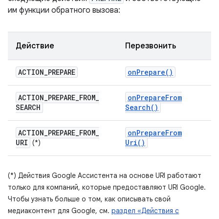
им функции обратного вызова:
Действие
Перезвонить
ACTION
_
PREPARE
on
Prepare(
)
ACTION
_
PREPARE
_
FROM
_
on
Prepare
From
SEARCH
Search(
)
ACTION
_
PREPARE
_
FROM
_
on
Prepare
From
URI
Uri(
)
(*)
(*) Действия Google Ассистента на основе URI работают
только для компаний, которые предоставляют URI Google.
Чтобы узнать больше о том, как описывать свой
медиаконтент для Google, см.
раздел «Действия с