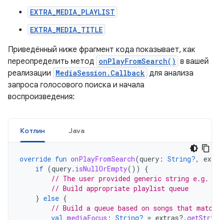
EXTRA_MEDIA_PLAYLIST
EXTRA_MEDIA_TITLE
Приведённый ниже фрагмент кода показывает, как
переопределить метод
onPlayFromSearch()
в вашей
реализации
MediaSession.Callback
для анализа
запроса голосового поиска и начала
воспроизведения:
Котлин
Java
override
fun
onPlayFromSearch
(
query
:
String?
,
extr
if
(
query
.
isNullOrEmpty
())
{
// The user provided generic string e.g. '
// Build appropriate playlist queue
}
else
{
// Build a queue based on songs that match
val
mediaFocus
:
String?
=
extras
?.
getStrin