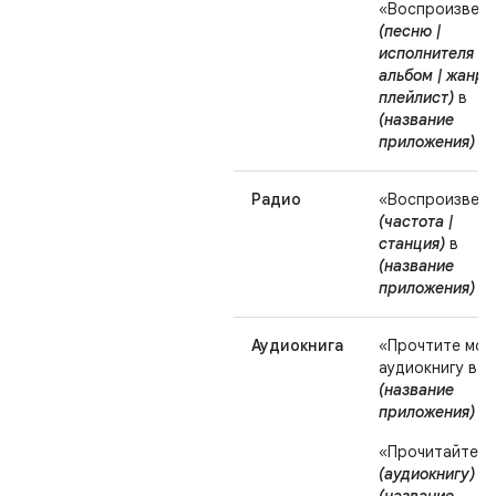
«Воспроизвес
(песню |
исполнителя |
альбом | жанр |
плейлист)
в
(название
приложения)
».
Радио
«Воспроизвес
(частота |
станция)
в
(название
приложения)
».
Аудиокнига
«Прочтите мо
аудиокнигу в
(название
приложения)
».
«Прочитайте
(аудиокнигу)
в