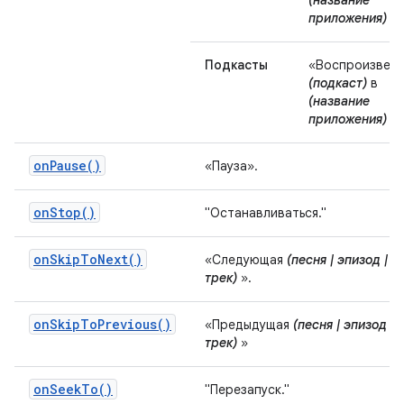
(название
приложения)
».
Подкасты
«Воспроизвес
(подкаст)
в
(название
приложения)
».
onPause()
«Пауза».
onStop()
"Останавливаться."
onSkipToNext()
«Следующая
(песня | эпизод |
трек)
».
onSkipToPrevious()
«Предыдущая
(песня | эпизод |
трек)
»
onSeekTo()
"Перезапуск."