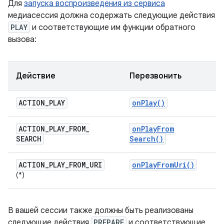
Для
запуска воспроизведения из сервиса
медиасессия должна содержать следующие действия
PLAY
и соответствующие им функции обратного
вызова:
Действие
Перезвонить
ACTION
_
PLAY
on
Play(
)
ACTION
_
PLAY
_
FROM
_
on
Play
From
SEARCH
Search(
)
ACTION
_
PLAY
_
FROM
_
URI
on
Play
From
Uri(
)
(*)
В вашей сессии также должны быть реализованы
следующие действия
PREPARE
и соответствующие