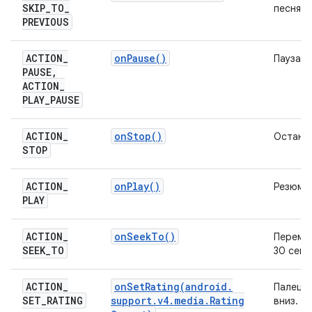
SKIP
_
TO
_
песня
PREVIOUS
ACTION
_
on
Pause(
)
Пауза
PAUSE
,
ACTION
_
PLAY
_
PAUSE
ACTION
_
on
Stop(
)
Остана
STOP
ACTION
_
on
Play(
)
Резюме
PLAY
ACTION
_
on
Seek
To(
)
Перемо
SEEK
_
TO
30 секу
ACTION
_
onSetRating(
android
.
Палец в
SET
_
RATING
support
.
v4
.
media
.
Rating
вниз.