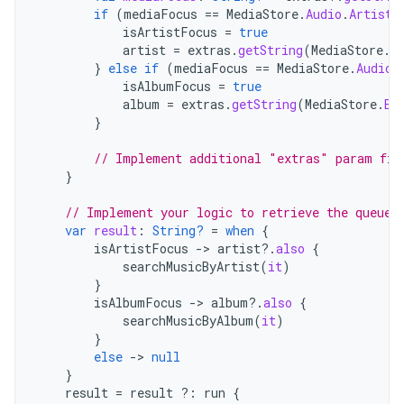
if
(
mediaFocus
==
MediaStore
.
Audio
.
Artists
isArtistFocus
=
true
artist
=
extras
.
getString
(
MediaStore
.
E
}
else
if
(
mediaFocus
==
MediaStore
.
Audio
.
isAlbumFocus
=
true
album
=
extras
.
getString
(
MediaStore
.
EX
}
// Implement additional "extras" param fil
}
// Implement your logic to retrieve the queue
var
result
:
String?
=
when
{
isArtistFocus
->
artist
?.
also
{
searchMusicByArtist
(
it
)
}
isAlbumFocus
->
album
?.
also
{
searchMusicByAlbum
(
it
)
}
else
->
null
}
result
=
result
?:
run
{