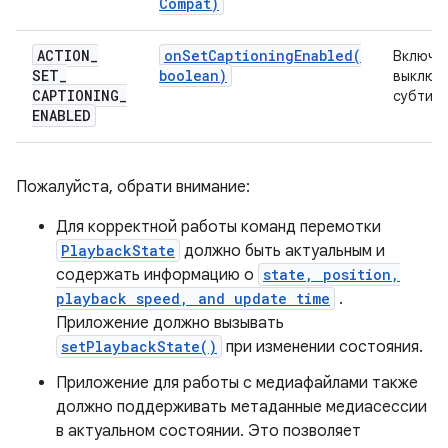
Compat)
ACTION
_
onSetCaptioningEnabled(
Включит
SET
_
boolean)
выключ
CAPTIONING
_
субтитр
ENABLED
Пожалуйста, обрати внимание:
Для корректной работы команд перемотки
PlaybackState
должно быть актуальным и
содержать информацию о
state, position,
playback speed, and update time
.
Приложение должно вызывать
setPlaybackState()
при изменении состояния.
Приложение для работы с медиафайлами также
должно поддерживать метаданные медиасессии
в актуальном состоянии. Это позволяет