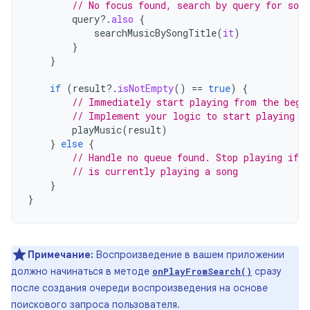
// No focus found, search by query for song
query
?.
also
{
searchMusicBySongTitle
(
it
)
}
}
if
(
result
?.
isNotEmpty
()
==
true
)
{
// Immediately start playing from the begi
// Implement your logic to start playing m
playMusic
(
result
)
}
else
{
// Handle no queue found. Stop playing if t
// is currently playing a song
}
}
Примечание:
Воспроизведение в вашем приложении
должно начинаться в методе
сразу
onPlayFromSearch()
после создания очереди воспроизведения на основе
поискового запроса пользователя.