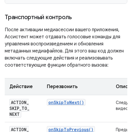
Транспортный контроль
После активации медиасессии вашего приложения,
Ассистент может отдавать голосовые команды для
управления воспроизведением и обновления
метаданных медиафайлов. Для этого ваш код должен
включать следующие действия и реализовывать
соответствующие функции обратного вызова:
Действие
Перезвонить
Описа
ACTION
_
on
Skip
To
Next(
)
Следую
SKIP
_
TO
_
видео
NEXT
ACTION
_
on
Skip
To
Previous(
)
Предыд