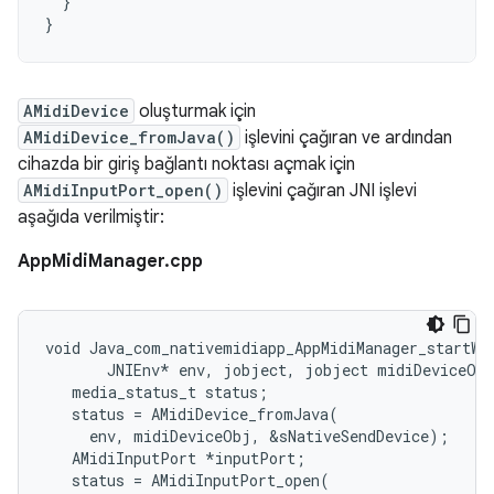
}
}
AMidiDevice
oluşturmak için
AMidiDevice_fromJava()
işlevini çağıran ve ardından
cihazda bir giriş bağlantı noktası açmak için
AMidiInputPort_open()
işlevini çağıran JNI işlevi
aşağıda verilmiştir:
AppMidiManager.cpp
void Java_com_nativemidiapp_AppMidiManager_startWri
       JNIEnv* env, jobject, jobject midiDeviceObj
   media_status_t status;

   status = AMidiDevice_fromJava(

     env, midiDeviceObj, &sNativeSendDevice);

   AMidiInputPort *inputPort;

   status = AMidiInputPort_open(
