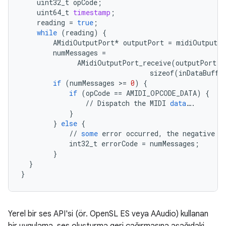
uint32_t
opCode
;
uint64_t
timestamp
;
reading
=
true
;
while
(
reading
)
{
AMidiOutputPort
*
outputPort
=
midiOutputPo
numMessages
=
AMidiOutputPort_receive
(
outputPort
,
sizeof
(
inDataBuffe
if
(
numMessages
>
=
0
)
{
if
(
opCode
==
AMIDI_OPCODE_DATA
)
{
//
Dispatch
the
MIDI
data
…
.
}
}
else
{
//
some
error
occurred
,
the
negative
n
int32_t
errorCode
=
numMessages
;
}
}
}
Yerel bir ses API'si (ör. OpenSL ES veya AAudio) kullanan