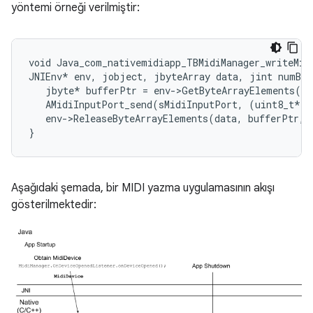
yöntemi örneği verilmiştir:
void Java_com_nativemidiapp_TBMidiManager_writeMidi
JNIEnv* env, jobject, jbyteArray data, jint numByt
   jbyte* bufferPtr = env->GetByteArrayElements(da
   AMidiInputPort_send(sMidiInputPort, (uint8_t*)b
   env->ReleaseByteArrayElements(data, bufferPtr, 
Aşağıdaki şemada, bir MIDI yazma uygulamasının akışı
gösterilmektedir: