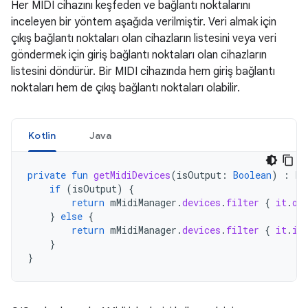
Her MIDI cihazını keşfeden ve bağlantı noktalarını
inceleyen bir yöntem aşağıda verilmiştir. Veri almak için
çıkış bağlantı noktaları olan cihazların listesini veya veri
göndermek için giriş bağlantı noktaları olan cihazların
listesini döndürür. Bir MIDI cihazında hem giriş bağlantı
noktaları hem de çıkış bağlantı noktaları olabilir.
Kotlin
Java
private
fun
getMidiDevices
(
isOutput
:
Boolean
)
:
Li
if
(
isOutput
)
{
return
mMidiManager
.
devices
.
filter
{
it
.
ou
}
else
{
return
mMidiManager
.
devices
.
filter
{
it
.
in
}
}