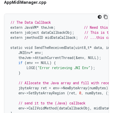
AppMidiManager.cpp
// The Data Callback
extern
JavaVM
*
theJvm
;
// Need this f
extern
jobject
dataCallbackObj
;
// This is the
extern
jmethodID
midDataCallback
;
// ...this cal
static
void
SendTheReceivedData
(
uint8_t
*
data
,
int
JNIEnv
*
env
;
theJvm
-
>
AttachCurrentThread
(
&
env
,
NULL
);
if
(
env
==
NULL
)
{
LOGE
(
"Error retrieving JNI Env"
);
}
// Allocate the Java array and fill with recei
jbyteArray
ret
=
env
-
>
NewByteArray
(
numBytes
);
env
-
>
SetByteArrayRegion
(
ret
,
0
,
numBytes
,
(
jb
// send it to the (Java) callback
env
-
>
CallVoidMethod
(
dataCallbackObj
,
midDataCa