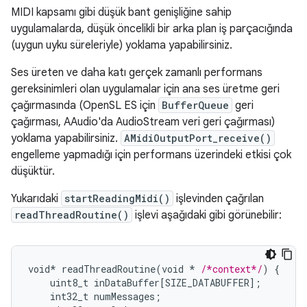
MIDI kapsamı gibi düşük bant genişliğine sahip
uygulamalarda, düşük öncelikli bir arka plan iş parçacığında
(uygun uyku süreleriyle) yoklama yapabilirsiniz.
Ses üreten ve daha katı gerçek zamanlı performans
gereksinimleri olan uygulamalar için ana ses üretme geri
çağırmasında (OpenSL ES için
BufferQueue
geri
çağırması, AAudio'da AudioStream veri geri çağırması)
yoklama yapabilirsiniz.
AMidiOutputPort_receive()
engelleme yapmadığı için performans üzerindeki etkisi çok
düşüktür.
Yukarıdaki
startReadingMidi()
işlevinden çağrılan
readThreadRoutine()
işlevi aşağıdaki gibi görünebilir:
void
*
readThreadRoutine
(
void
*
/*context*/
)
{
uint8_t
inDataBuffer
[
SIZE_DATABUFFER
]
;
int32_t
numMessages
;