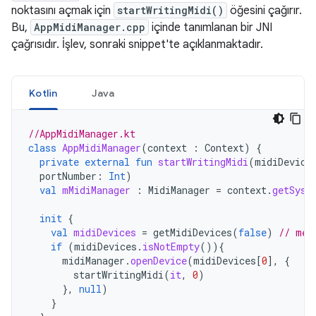
noktasını açmak için
startWritingMidi()
öğesini çağırır.
Bu,
AppMidiManager.cpp
içinde tanımlanan bir JNI
çağrısıdır. İşlev, sonraki snippet'te açıklanmaktadır.
Kotlin
Java
//AppMidiManager.kt
class
AppMidiManager
(
context
:
Context
)
{
private
external
fun
startWritingMidi
(
midiDevice
portNumber
:
Int
)
val
mMidiManager
:
MidiManager
=
context
.
getSyst
init
{
val
midiDevices
=
getMidiDevices
(
false
)
// met
if
(
midiDevices
.
isNotEmpty
()){
midiManager
.
openDevice
(
midiDevices
[
0
]
,
{
startWritingMidi
(
it
,
0
)
},
null
)
}