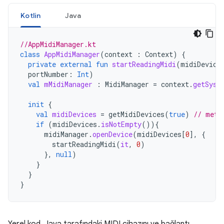
Kotlin
Java
//AppMidiManager.kt
class
AppMidiManager
(
context
:
Context
)
{
private
external
fun
startReadingMidi
(
midiDevice
portNumber
:
Int
)
val
mMidiManager
:
MidiManager
=
context
.
getSyst
init
{
val
midiDevices
=
getMidiDevices
(
true
)
// meth
if
(
midiDevices
.
isNotEmpty
()){
midiManager
.
openDevice
(
midiDevices
[
0
]
,
{
startReadingMidi
(
it
,
0
)
},
null
)
}
}
}