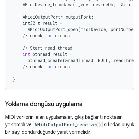
AMidiDevice_fromJava
(
j_env
,
deviceObj
,
&
midiDe
AMidiOutputPort
*
outputPort
;
int32_t
result
=
AMidiOutputPort_open
(
midiDevice
,
portNumber
,
//
check
for
errors
...
//
Start
read
thread
int
pthread_result
=
pthread_create
(
&
readThread
,
NULL
,
readThread
//
check
for
errors
...
}
Yoklama döngüsü uygulama
MIDI verilerini alan uygulamalar, çıkış bağlantı noktasını
yoklamalı ve
AMidiOutputPort_receive()
sıfırdan büyük
bir sayı döndürdüğünde yanıt vermelidir.