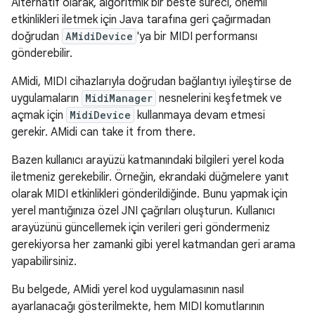
Alternatif olarak, algoritmik bir beste süreci, önemli
etkinlikleri iletmek için Java tarafına geri çağırmadan
doğrudan
AMidiDevice
'ya bir MIDI performansı
gönderebilir.
AMidi, MIDI cihazlarıyla doğrudan bağlantıyı iyileştirse de
uygulamaların
MidiManager
nesnelerini keşfetmek ve
açmak için
MidiDevice
kullanmaya devam etmesi
gerekir. AMidi can take it from there.
Bazen kullanıcı arayüzü katmanındaki bilgileri yerel koda
iletmeniz gerekebilir. Örneğin, ekrandaki düğmelere yanıt
olarak MIDI etkinlikleri gönderildiğinde. Bunu yapmak için
yerel mantığınıza özel JNI çağrıları oluşturun. Kullanıcı
arayüzünü güncellemek için verileri geri göndermeniz
gerekiyorsa her zamanki gibi yerel katmandan geri arama
yapabilirsiniz.
Bu belgede, AMidi yerel kod uygulamasının nasıl
ayarlanacağı gösterilmekte, hem MIDI komutlarının