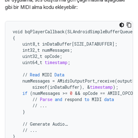
bir uygulama, ses oluşturma geri çağırmasına aşağıdaki
gibi bir MIDI alma kodu ekleyebilir:
void
bqPlayerCallback
(
SLAndroidSimpleBufferQueueIt
{
uint8_t
inDataBuffer
[
SIZE_DATABUFFER
]
;
int32_t
numMessages
;
uint32_t
opCode
;
uint64_t
timestamp
;
//
Read
MIDI
Data
numMessages
=
AMidiOutputPort_receive
(
outputPo
sizeof
(
inDataBuffer
),
&
timestamp
);
if
(
numMessages
>
=
0
 && 
opCode
==
AMIDI_OPCODE
//
Parse
and
respond
to
MIDI
data
//
...
}
//
Generate
Audio
…
//
...
}