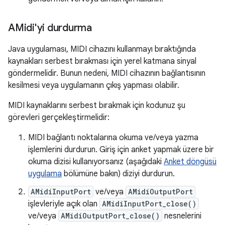
AMidi'yi durdurma
Java uygulaması, MIDI cihazını kullanmayı bıraktığında
kaynakları serbest bırakması için yerel katmana sinyal
göndermelidir. Bunun nedeni, MIDI cihazının bağlantısının
kesilmesi veya uygulamanın çıkış yapması olabilir.
MIDI kaynaklarını serbest bırakmak için kodunuz şu
görevleri gerçekleştirmelidir:
MIDI bağlantı noktalarına okuma ve/veya yazma
işlemlerini durdurun. Giriş için anket yapmak üzere bir
okuma dizisi kullanıyorsanız (aşağıdaki
Anket döngüsü
uygulama
bölümüne bakın) diziyi durdurun.
AMidiInputPort
ve/veya
AMidiOutputPort
işlevleriyle açık olan
AMidiInputPort_close()
ve/veya
AMidiOutputPort_close()
nesnelerini