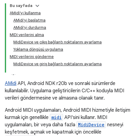
Bu sayfada
AMidi'yi kullanma
AMidi'yi başlatma
AMidi'yi durdurma
MIDI verilerini alma
MidiDevice ve çıkış bağlantı noktalarını ayarlama
Yoklama döngüsü uygulama
MIDI verilerini gönderme
MidiDevice ve giriş bağlantı noktalarını ayarlama
AMidi
API, Android NDK r20b ve sonraki sürümlerde
kullanılabilir. Uygulama geliştiricilerin C/C++ koduyla MIDI
verileri göndermesine ve almasına olanak tanır.
Android MIDI uygulamaları, Android MIDI hizmetiyle iletişim
kurmak için genellikle
midi
API'sini kullanır. MIDI
uygulamaları, bir veya daha fazla
MidiDevice
nesneyi
keşfetmek, açmak ve kapatmak için öncelikle