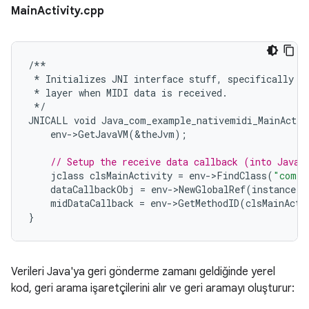
MainActivity.cpp
/**
*
Initializes
JNI
interface
stuff
,
specifically
t
*
layer
when
MIDI
data
is
received
.
*/
JNICALL
void
Java_com_example_nativemidi_MainActiv
env
-
>
GetJavaVM
(
&
theJvm
);
// Setup the receive data callback (into Java)
jclass
clsMainActivity
=
env
-
>
FindClass
(
"com/e
dataCallbackObj
=
env
-
>
NewGlobalRef
(
instance
);
midDataCallback
=
env
-
>
GetMethodID
(
clsMainActi
}
Verileri Java'ya geri gönderme zamanı geldiğinde yerel
kod, geri arama işaretçilerini alır ve geri aramayı oluşturur: