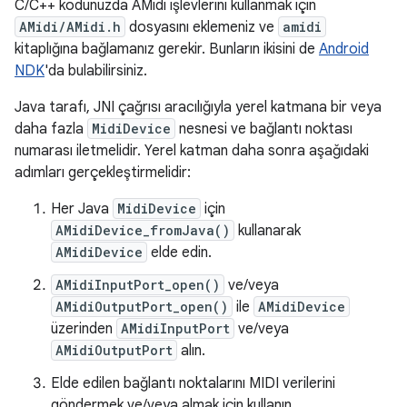
C/C++ kodunuzda AMidi işlevlerini kullanmak için
AMidi/AMidi.h
dosyasını eklemeniz ve
amidi
kitaplığına bağlamanız gerekir. Bunların ikisini de
Android
NDK
'da bulabilirsiniz.
Java tarafı, JNI çağrısı aracılığıyla yerel katmana bir veya
daha fazla
MidiDevice
nesnesi ve bağlantı noktası
numarası iletmelidir. Yerel katman daha sonra aşağıdaki
adımları gerçekleştirmelidir:
Her Java
MidiDevice
için
AMidiDevice_fromJava()
kullanarak
AMidiDevice
elde edin.
AMidiInputPort_open()
ve/veya
AMidiOutputPort_open()
ile
AMidiDevice
üzerinden
AMidiInputPort
ve/veya
AMidiOutputPort
alın.
Elde edilen bağlantı noktalarını MIDI verilerini
göndermek ve/veya almak için kullanın.