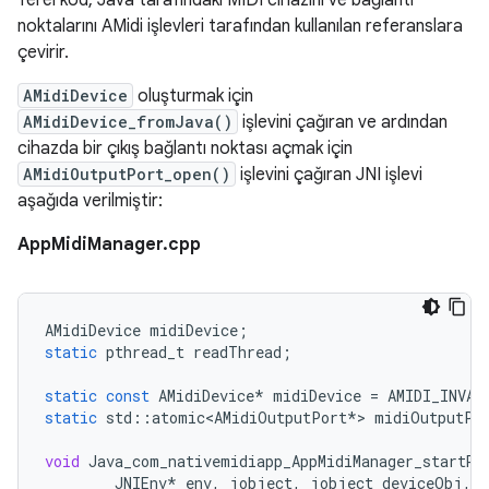
Yerel kod, Java tarafındaki MIDI cihazını ve bağlantı
noktalarını AMidi işlevleri tarafından kullanılan referanslara
çevirir.
AMidiDevice
oluşturmak için
AMidiDevice_fromJava()
işlevini çağıran ve ardından
cihazda bir çıkış bağlantı noktası açmak için
AMidiOutputPort_open()
işlevini çağıran JNI işlevi
aşağıda verilmiştir:
AppMidiManager.cpp
AMidiDevice
midiDevice
;
static
pthread_t
readThread
;
static
const
AMidiDevice
*
midiDevice
=
AMIDI_INVAL
static
std
::
atomic<AMidiOutputPort
*
>
midiOutputPo
void
Java_com_nativemidiapp_AppMidiManager_startRe
JNIEnv
*
env
,
jobject
,
jobject
deviceObj
,