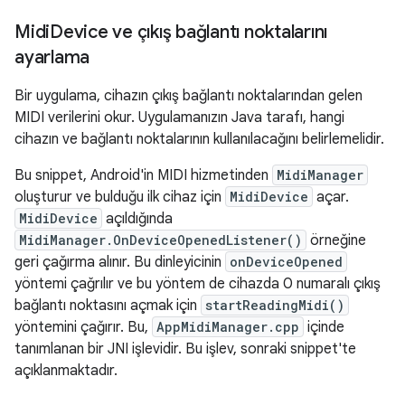
Midi
Device ve çıkış bağlantı noktalarını
ayarlama
Bir uygulama, cihazın çıkış bağlantı noktalarından gelen
MIDI verilerini okur. Uygulamanızın Java tarafı, hangi
cihazın ve bağlantı noktalarının kullanılacağını belirlemelidir.
Bu snippet, Android'in MIDI hizmetinden
MidiManager
oluşturur ve bulduğu ilk cihaz için
MidiDevice
açar.
MidiDevice
açıldığında
MidiManager.OnDeviceOpenedListener()
örneğine
geri çağırma alınır. Bu dinleyicinin
onDeviceOpened
yöntemi çağrılır ve bu yöntem de cihazda 0 numaralı çıkış
bağlantı noktasını açmak için
startReadingMidi()
yöntemini çağırır. Bu,
AppMidiManager.cpp
içinde
tanımlanan bir JNI işlevidir. Bu işlev, sonraki snippet'te
açıklanmaktadır.