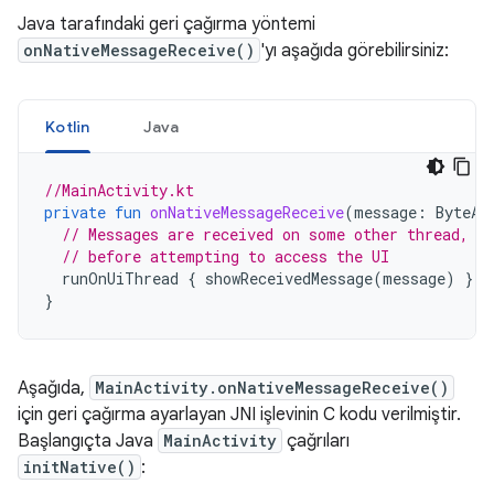
Java tarafındaki geri çağırma yöntemi
onNativeMessageReceive()
'yı aşağıda görebilirsiniz:
Kotlin
Java
//MainActivity.kt
private
fun
onNativeMessageReceive
(
message
:
ByteAr
// Messages are received on some other thread, s
// before attempting to access the UI
runOnUiThread
{
showReceivedMessage
(
message
)
}
}
Aşağıda,
MainActivity.onNativeMessageReceive()
için geri çağırma ayarlayan JNI işlevinin C kodu verilmiştir.
Başlangıçta Java
MainActivity
çağrıları
initNative()
: