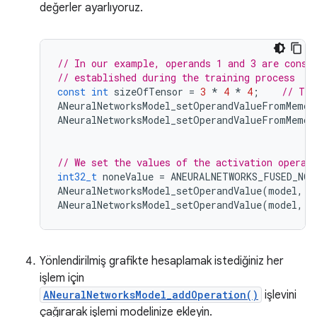
değerler ayarlıyoruz.
// In our example, operands 1 and 3 are const
// established during the training process
const
int
sizeOfTensor
=
3
*
4
*
4
;
// The
ANeuralNetworksModel_setOperandValueFromMemor
ANeuralNetworksModel_setOperandValueFromMemor
// We set the values of the activation operan
int32_t
noneValue
=
ANEURALNETWORKS_FUSED_NON
ANeuralNetworksModel_setOperandValue
(
model
,
2
ANeuralNetworksModel_setOperandValue
(
model
,
5
Yönlendirilmiş grafikte hesaplamak istediğiniz her
işlem için
ANeuralNetworksModel_addOperation()
işlevini
çağırarak işlemi modelinize ekleyin.