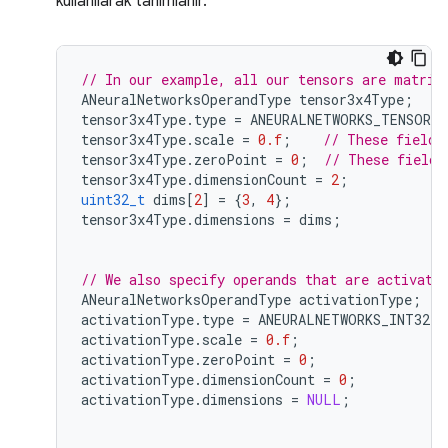
kullanılarak tanımlanır.
// In our example, all our tensors are matric
ANeuralNetworksOperandType
tensor3x4Type
;
tensor3x4Type
.
type
=
ANEURALNETWORKS_TENSOR_
tensor3x4Type
.
scale
=
0.f
;
// These fields
tensor3x4Type
.
zeroPoint
=
0
;
// These fields
tensor3x4Type
.
dimensionCount
=
2
;
uint32_t
dims
[
2
]
=
{
3
,
4
};
tensor3x4Type
.
dimensions
=
dims
;
// We also specify operands that are activati
ANeuralNetworksOperandType
activationType
;
activationType
.
type
=
ANEURALNETWORKS_INT32
;
activationType
.
scale
=
0.f
;
activationType
.
zeroPoint
=
0
;
activationType
.
dimensionCount
=
0
;
activationType
.
dimensions
=
NULL
;