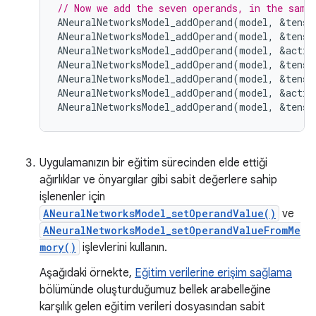
// Now we add the seven operands, in the same
ANeuralNetworksModel_addOperand
(
model
,
&
tenso
ANeuralNetworksModel_addOperand
(
model
,
&
tenso
ANeuralNetworksModel_addOperand
(
model
,
&
activ
ANeuralNetworksModel_addOperand
(
model
,
&
tenso
ANeuralNetworksModel_addOperand
(
model
,
&
tenso
ANeuralNetworksModel_addOperand
(
model
,
&
activ
ANeuralNetworksModel_addOperand
(
model
,
&
tenso
Uygulamanızın bir eğitim sürecinden elde ettiği
ağırlıklar ve önyargılar gibi sabit değerlere sahip
işlenenler için
ANeuralNetworksModel_setOperandValue()
ve
ANeuralNetworksModel_setOperandValueFromMe
mory()
işlevlerini kullanın.
Aşağıdaki örnekte,
Eğitim verilerine erişim sağlama
bölümünde oluşturduğumuz bellek arabelleğine
karşılık gelen eğitim verileri dosyasından sabit