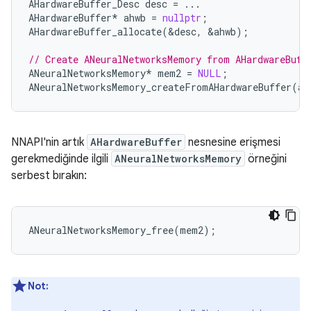
AHardwareBuffer_Desc
desc
=
...
AHardwareBuffer
*
ahwb
=
nullptr
;
AHardwareBuffer_allocate
(
&
desc
,
&
ahwb
);
// Create ANeuralNetworksMemory from AHardwareBuff
ANeuralNetworksMemory
*
mem2
=
NULL
;
ANeuralNetworksMemory_createFromAHardwareBuffer
(
ah
NNAPI'nin artık
AHardwareBuffer
nesnesine erişmesi
gerekmediğinde ilgili
ANeuralNetworksMemory
örneğini
serbest bırakın:
ANeuralNetworksMemory_free
(
mem2
);
Not: