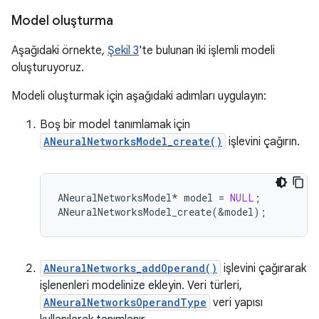
Model oluşturma
Aşağıdaki örnekte,
Şekil 3
'te bulunan iki işlemli modeli
oluşturuyoruz.
Modeli oluşturmak için aşağıdaki adımları uygulayın:
Boş bir model tanımlamak için
ANeuralNetworksModel_create()
işlevini çağırın.
ANeuralNetworksModel
*
model
=
NULL
;
ANeuralNetworksModel_create
(
&
model
);
ANeuralNetworks_addOperand()
işlevini çağırarak
işlenenleri modelinize ekleyin. Veri türleri,
ANeuralNetworksOperandType
veri yapısı