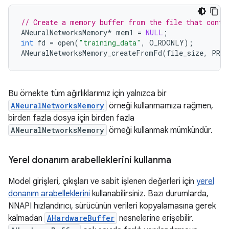
// Create a memory buffer from the file that conta
ANeuralNetworksMemory
*
mem1
=
NULL
;
int
fd
=
open
(
"training_data"
,
O_RDONLY
);
ANeuralNetworksMemory_createFromFd
(
file_size
,
PROT
Bu örnekte tüm ağırlıklarımız için yalnızca bir
ANeuralNetworksMemory
örneği kullanmamıza rağmen,
birden fazla dosya için birden fazla
ANeuralNetworksMemory
örneği kullanmak mümkündür.
Yerel donanım arabelleklerini kullanma
Model girişleri, çıkışları ve sabit işlenen değerleri için
yerel
donanım arabelleklerini
kullanabilirsiniz. Bazı durumlarda,
NNAPI hızlandırıcı, sürücünün verileri kopyalamasına gerek
kalmadan
AHardwareBuffer
nesnelerine erişebilir.