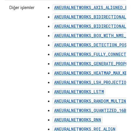
ANEURALNETWORKS_AXIS_ALIGNED_BB
Diğer işlemler
ANEURALNETWORKS_BIDIRECTIONAL_
ANEURALNETWORKS_BIDIRECTIONAL_
ANEURALNETWORKS_BOX_WITH_NMS_LI
ANEURALNETWORKS_DETECTION_POST
ANEURALNETWORKS_FULLY_CONNECTE
ANEURALNETWORKS_GENERATE_PROPOS
ANEURALNETWORKS_HEATMAP_MAX_KEY
ANEURALNETWORKS_LSH_PROJECTION
ANEURALNETWORKS_LSTM
ANEURALNETWORKS_RANDOM_MULTINOM
ANEURALNETWORKS_QUANTIZED_16BI
ANEURALNETWORKS_RNN
ANEURALNETWORKS_ROI_ALIGN