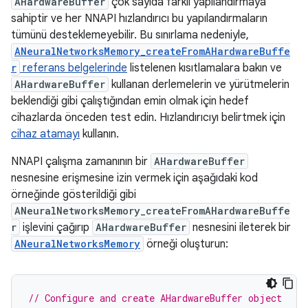
AHardwareBuffer
çok sayıda farklı yapılandırmaya
sahiptir ve her NNAPI hızlandırıcı bu yapılandırmaların
tümünü desteklemeyebilir. Bu sınırlama nedeniyle,
ANeuralNetworksMemory_createFromAHardwareBuffe
r
referans belgelerinde
listelenen kısıtlamalara bakın ve
AHardwareBuffer
kullanan derlemelerin ve yürütmelerin
beklendiği gibi çalıştığından emin olmak için hedef
cihazlarda önceden test edin. Hızlandırıcıyı belirtmek için
cihaz atamayı
kullanın.
NNAPI çalışma zamanının bir
AHardwareBuffer
nesnesine erişmesine izin vermek için aşağıdaki kod
örneğinde gösterildiği gibi
ANeuralNetworksMemory_createFromAHardwareBuffe
r
işlevini çağırıp
AHardwareBuffer
nesnesini ileterek bir
ANeuralNetworksMemory
örneği oluşturun:
// Configure and create AHardwareBuffer object