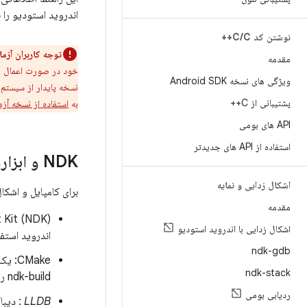
اندروید استودیو را 
نوشتن کد C
C++
/
توجه کاربران آزمایشی 
مقدمه
ویژگی های نسخه Android SDK
نسخه پایدار از سیستم ساخت Gradle استفاده کنید. یا می خواهید از
پشتیبانی از C++
به
استفاده از نسخه آزمایشی Gradle و افز
API های بومی
استفاده از API های جدیدتر
NDK و ابزارها را دانلود کنید
اشکال زدایی و نمایه
برای کامپایل و اشکال
مقدمه
اشکال زدایی با اندروید استودیو
اندروید استفا
ndk-gdb
ndk-stack
ndk-build را دارید، به این مؤلفه نیازی ندارید.
ردیابی بومی
LLDB
: دیباگر Android Studio برای اشکال زدایی کدهای