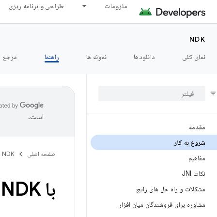
ملزومات
طراحی و برنامه ریزی
NDK
نمای کلی
دانلودها
نمونه ها
راهنما
مرجع
است.
مقدمه
شروع به کار
صفحه اصلی
NDK
مفاهیم
نکات JNI
با NDK شروع کنید
مشکلات و راه حل های رایج
مشاوره برای فروشندگان میان افزار