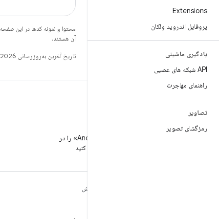
Extensions
پروفایل اندروید ولکان
محتوا و نمونه کدها در این صفحه
آن هستند.
یادگیری ماشینی
تاریخ آخرین به‌روزرسانی 2026-03-06 به‌وقت ساعت هماهنگ جهانی.
API شبکه های عصبی
راهنمای مهاجرت
تصاویر
رمزگشای تصویر
WeChat
«توسعه‌دهندگان Android» را در
WeChat دنبال کنید
مطالب بیشتر درباره
کاوش
ANDROID
بازی
Android