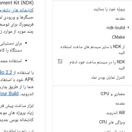
Native Development Kit (NDK) مجموعه ای از ابزارها است که به شم
پروژه خود را بسازید
کتابخانه های پلتفرم
مقدمه
ndk-build
چند مورد از موارد زی
CMake
برای دستیابی 
از NDK با سایر سیستم های ساخت استفاده
دستگاه را کا
کنید
استفاده مجدد از کتابخانه ها
NDK را در سیستم ساخت خود ادغام
کنید
با استفاده از
tudio 2.2
کنترل نمایان بودن نماد
شما را از طریق چا
اندروید،
 Your Build
معماری و CPU
مقدمه
ابزار ساخت پیش فرض
زیاد پروژه های موجو
ABI اندروید
کتابخانه بومی جدید هستید، بای
ویژگی های CPU
پشتیبانی نئون