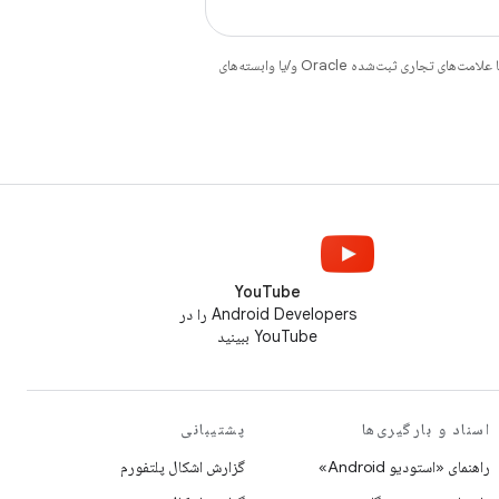
هستند. جاوا و OpenJDK علامت‌های تجاری یا علامت‌های تجاری ثبت‌شده Oracle و/یا وابسته‌های
YouTube
Android Developers را در
YouTube ببینید
اسناد و بارگیری‌ها
پشتیبانی
راهنمای «استودیو Android»
گزارش اشکال پلتفورم