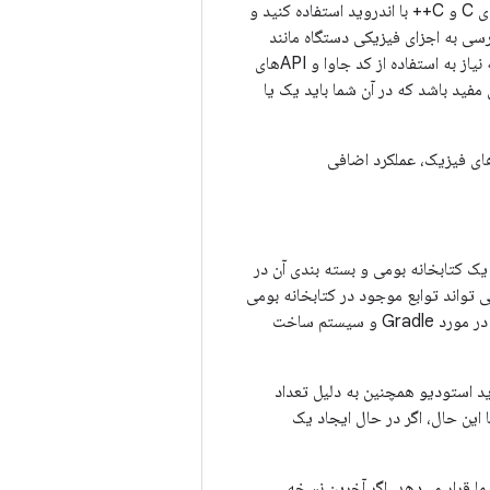
رسی به اجزای فیزیکی دستگاه مانند
حسگرها و ورودی لمسی استفاده کنید. ممکن است NDK برای اکثر برنامه نویسان مبتدی اندروید که نیاز به استفاده از کد جاوا و APIهای
نباشد. با این حال، NDK می تواند برای مواردی مفید باشد که در آن شما باید یک یا
‌های فیزیک، عملکرد اضافی
ز NDK برای کامپایل کدهای C و C++ در یک کتابخانه بومی و بسته بندی آن در
ده کنید. کد جاوا شما سپس می تواند توابع موجود در کتابخانه بومی
فراخوانی کند. برای اطلاعات بیشتر در مورد Gradle و سیستم ساخت
د استودیو همچنین به دلیل تعداد
 این حال، اگر در حال ایجاد یک
ND در Android Studio نیاز دارید در اختیار شما قرار می‌دهد. اگر آخرین نسخه