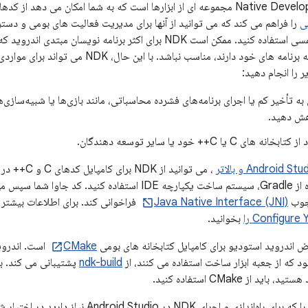
ا امکان می دهد از کدهای C و C++ با اندروید استفاده کنید و
ی
را فراهم می کند که می توانید از آنها برای مدیریت فعالیت های بومی و دست
فریمورک برای توسعه برنامه های خود دارند، مناسب 
ر را انجام دهید:
به تأخیر کم یا اجرای برنامه‌های فشرده محاسباتی، مانند بازی‌ها یا شبیه‌سازی
هش دهید.
ی C یا C++ خود یا سایر توسعه دهندگان.
Android S و بالاتر
، می توانید ا
APK خود با استفاده از Gradle، سیستم ساخت یکپارچه IDE استفا
رچوب
Java Native Interface (JNI)
Configure را
بخوانید.
 اندروید استودیو برای کامپایل کتابخانه های بومی
CMake
است. اندروی
د که از جعبه ابزار ساخت استفاده می کنند، از
ndk-build
پشتیبانی می کند. با
د از CMake استفاده کنید.
این راهنما اطلاعاتی را که برای راه‌اندازی و اجرای K