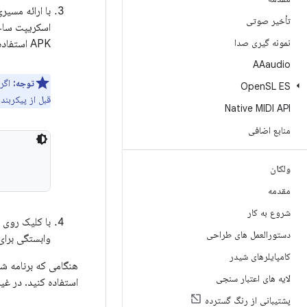
با ارائه مسیری به فایل
تأخیر صوتی
نمونه گیری صدا
APK استفاده می کند.
AAaudio
توجه:
اگر 
Open
SL ES
قبل از پیکربندی Gradle برای استفاده از CMake یا ndk-build خط کد زیر ر
Native MIDI API
منابع اضافی
ولکان
مقدمه
شروع به کار
با کلیک روی
دستورالعمل های طراحی
وابستگی برای کام
کامپایلرهای شیدر
هنگامی که برنامه شما رو
لایه های اعتبار سنجی
استفاده کنید. در غیر این
پشتیبانی از رنگ گسترده