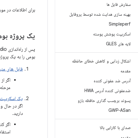
سفارش فایل ها
برای اطلاعات در مور
بهینه سازی هدایت شده توسط پروفایل
Simpleperf
اسکریپت پوشش پوسته
یک پروژه بومی
لایه های GLES
پس از راه‌اندازی Android Studio، می‌توانید به سادگی
بومی را به یک پروژه Android Studio موجود اضافه یا وارد کنید، باید این روند اساسی را دنبال
اشکال زدایی و کاهش خطای حافظه
فایل های منب
مقدمه
اگر از
آدرس ضد عفونی کننده
مرحله 
ضدعفونی کننده آدرس HWA
یک اسکریپت ساخت Make
پسوند برچسب گذاری حافظه بازو
اگر در حال و
GWP-ASan
دارید.
اگر کت
صدای با کارایی بالا
استفا
مقدمه