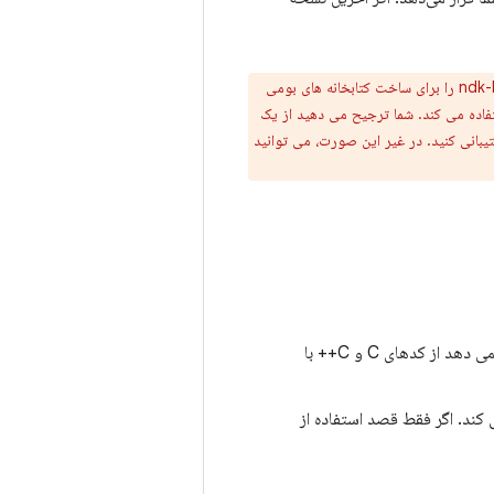
و استفاده از CMake یا ndk-build را برای ساخت کتابخانه های بومی
اعمال هر یک از موارد زیر در نظر بگیرید: پروژه بومی شما قبلاً از CMake یا ndk-build استفاده می کند. شما ترجیح می دهید از یک
بانی کنید. در غیر این صورت، می توانید
Android Native Development Kit (NDK): مجموعه ای از ابزارهایی که به شما امکان می دهد از کدهای C و C++ با
انه بومی شما کار می کند. اگر فقط قصد استفاده از