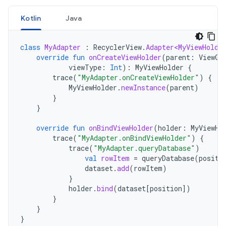
Kotlin
Java
class
MyAdapter
:
RecyclerView
.
Adapter<MyViewHolde
override
fun
onCreateViewHolder
(
parent
:
ViewGr
viewType
:
Int
):
MyViewHolder
{
trace
(
"MyAdapter.onCreateViewHolder"
)
{
MyViewHolder
.
newInstance
(
parent
)
}
}
override
fun
onBindViewHolder
(
holder
:
MyViewHo
trace
(
"MyAdapter.onBindViewHolder"
)
{
trace
(
"MyAdapter.queryDatabase"
)
val
rowItem
=
queryDatabase
(
positi
dataset
.
add
(
rowItem
)
}
holder
.
bind
(
dataset
[
position
]
)
}
}
}