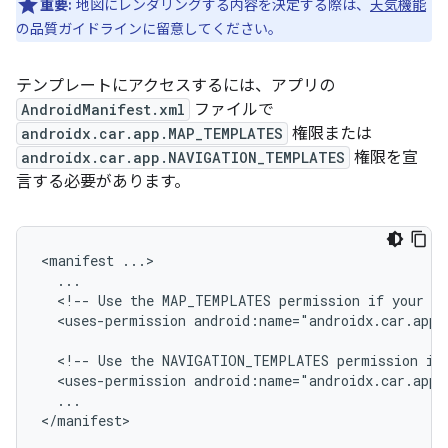
重要:
地図にレンダリングする内容を決定する際は、
天気機能
の品質ガイドラインに留意してください。
テンプレートにアクセスするには、アプリの
AndroidManifest.xml
ファイルで
androidx.car.app.MAP_TEMPLATES
権限または
androidx.car.app.NAVIGATION_TEMPLATES
権限を宣
言する必要があります。
<manifest
<!--
Use
the
MAP_TEMPLATES
permission
if
your
ap
<uses-permission
android:name="androidx.car.app.
<!--
Use
the
NAVIGATION_TEMPLATES
permission
if
<uses-permission
...
