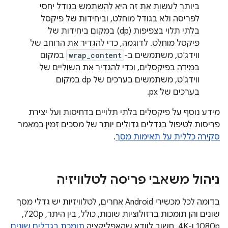
ביותר לעשות את זה היא להשתמש בגודל יחסי
לפריסה ולא בגודל מוחלט, וביחידות של פיקסל
בלתי תלוי בצפיפות (dp) במקום ביחידות של
פיקסל מוחלט. לדוגמה, כדי להגדיר את הרוחב של
ווידג'ט, משתמשים ב-
wrap_content
במקום
במידה בפיקסלים, וכדי להגדיר את השוליים של
ווידג'ט, משתמשים בערכים של dp במקום
בערכים של px.
מידע נוסף על פיקסלים בלתי תלויים בדחיסות ועל יצירת
פריסות לטיפול בגדלים גדולים יותר של מסכים זמין במאמר
סקירה כללית על תאימות מסך
.
ניהול משאבי פריסה לטלוויזיה
בדומה לכל מכשירי Android אחרים, לטלוויזיות יש גדלי מסך
שונים והן תומכות ברזולוציות שונות, כולל, בין היתר, 720p,‏
1080p ו-4K. חשוב לוודא שהאפליקציה
תומכת בגדלים שונים