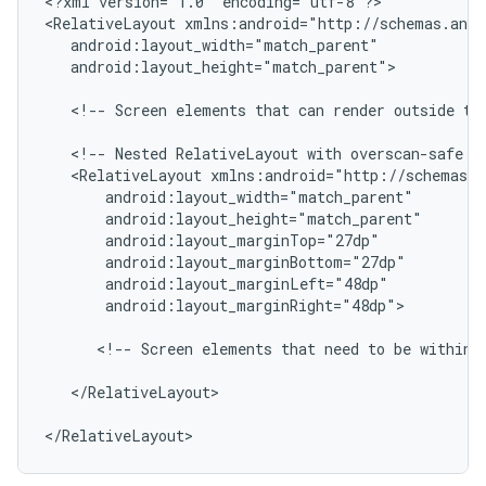
<?xml
version="1.0"
encoding="utf-8"?>

<RelativeLayout
android:layout_height="match_parent">

<!--
Screen
elements
that
can
render
outside
th
<!--
Nested
RelativeLayout
with
overscan-safe
m
<RelativeLayout
android:layout_marginRight="48dp">

<!--
Screen
elements
that
need
to
be
within
</RelativeLayout>

</RelativeLayout>