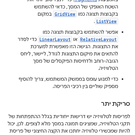
השטח האופקי של המסך, כדאי להשתמש
בקבוצות תצוגה כמו
GridView
במקום
.
ListView
אפשר להשתמש בקבוצות תצוגה כמו
RelativeLayout
או
LinearLayout
כדי לסדר
את התצוגות. הגישה הזו מאפשרת למערכת
להתאים את מיקום התצוגות לגודל, ליישור, ליחס
הגובה-רוחב ולדחיסות הפיקסלים של מסך
הטלוויזיה.
כדי למנוע עומס בממשק המשתמש, צריך להוסיף
מספיק שוליים בין רכיבי הפריסה.
סריקת יתר
לפריסות לטלוויזיה יש דרישות ייחודיות בגלל ההתפתחות של
תקני הטלוויזיה, שמציגים תמונה במסך מלא לצופים. לכן, יכול
להיות שמכשירי טלוויזיה יחתכו את הקצה החיצוני של פריסת