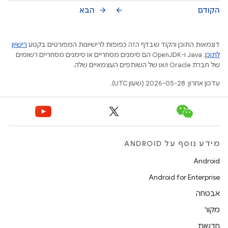
הקודם
הבא
arrow_forward
arrow_back
דוגמאות התוכן והקוד שבדף הזה כפופות לרישיונות המפורטים בקטע
רישיון
לתוכן
.‏ Java ו-OpenJDK הם סימנים מסחריים או סימנים מסחריים רשומים
של חברת Oracle ו/או של השותפים העצמאיים שלה.
עדכון אחרון: 2026-05-28 (שעון UTC).
מידע נוסף על ANDROID
Android
Android for Enterprise
אבטחה
מקור
חדשות