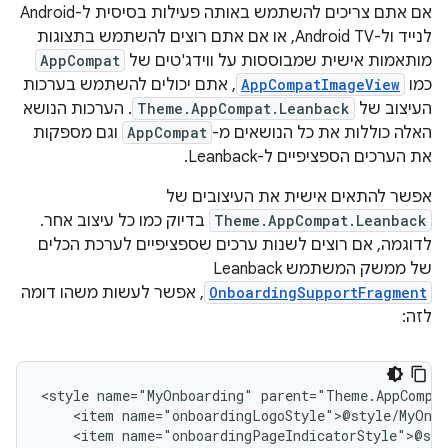
אם אתם צריכים להשתמש באותה פעילות בסיסית ל-Android
לנייד ול-Android TV, או אם אתם רוצים להשתמש בתצוגות
מותאמות אישית שמבוססות על ווידג'טים של
AppCompat
כמו
AppCompatImageView
, אתם יכולים להשתמש בערכות
העיצוב של
Theme.AppCompat.Leanback
. הערכות הנושא
האלה כוללות את כל הנושאים מ-
AppCompat
וגם מספקות
את הערכים הספציפיים ל-Leanback.
אפשר להתאים אישית את העיצובים של
Theme.AppCompat.Leanback
בדיוק כמו כל עיצוב אחר.
לדוגמה, אם רוצים לשנות ערכים שספציפיים לערכת הכלים
של ממשק המשתמש Leanback‏
OnboardingSupportFragment
, אפשר לעשות משהו דומה
לזה:
<style
name="MyOnboarding"
<item
<item
name="onboardingPageIndicatorStyle">@sty