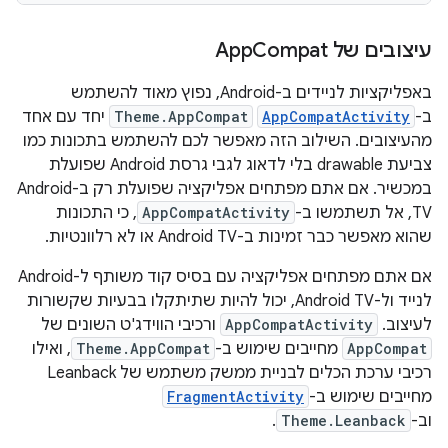
עיצובים של App
Compat
באפליקציות לניידים ב-Android, נפוץ מאוד להשתמש
ב-
AppCompatActivity
Theme.AppCompat
יחד עם אחד
מהעיצובים. השילוב הזה מאפשר לכם להשתמש בתכונות כמו
צביעת drawable בלי לדאוג לגבי גרסת Android שפועלת
במכשיר. אם אתם מפתחים אפליקציה שפועלת רק ב-Android
TV, אל תשתמשו ב-
AppCompatActivity
, כי התכונות
שהוא מאפשר כבר זמינות ב-Android TV או לא רלוונטיות.
אם אתם מפתחים אפליקציה עם בסיס קוד משותף ל-Android
לנייד ול-Android TV, יכול להיות שתיתקלו בבעיות שקשורות
לעיצוב. ‫
AppCompatActivity
ורכיבי הווידג'ט השונים של
AppCompat
מחייבים שימוש ב-
Theme.AppCompat
, ואילו
רכיבי ערכת הכלים לבניית ממשק משתמש של Leanback
מחייבים שימוש ב-
FragmentActivity
וב-
Theme.Leanback
.