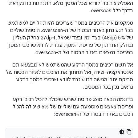
האפליקציה כדי לוודא שכל המסך מלא. התנהגות כזו נקראת
בדרך כלל
overscan
.
ממקמים את הרכיבים במסך שצריכים להיות גלויים למשתמש
בכל רגע נתון באזור הבטוח של ה-overscan. הוספת שוליים
של 5% (48dp) בצד ימין ובצד שמאל, ו-27dp בחלק העליון
ובחלק התחתון של פריסת המסך, עוזרת לוודא שרכיבי המסך
בפריסה נמצאים באזור הבטוח של ה-overscan.
אל תשנו רכיבים במסך הרקע שהמשתמש לא מבצע איתם
אינטראקציה ישירה, ואל תחתוך את הרכיבים לאזור הבטוח של
סריקת יתר. הגישה הזו עוזרת לוודא שרכיבי המסך ברקע
נראים נכון בכל המסכים.
בדוגמה הבאה מוצג פריסת שורש שיכולה להכיל רכיבי רקע
ופריסת צאצאים מוטמעת עם שוליים של 5% שיכולה להכיל
רכיבים באזור הבטוח של ה-overscan: