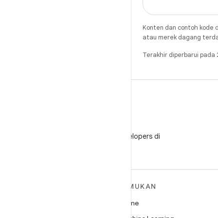
Konten dan contoh kode d
atau merek dagang terdaft
Terakhir diperbarui pad
WeChat
Ikuti Android Developers di
WeChat
SELENGKAPNYA
TEMUKAN
TENTANG ANDROID
Game
Android