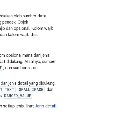
sediakan oleh sumber data.
ng pendek. Objek
ajib dan opsional. Kolom wajib
ri kolom wajib diisi.
om opsional mana dari jenis
pat didukung. Misalnya, sumber
T
, dan sumber rapat
an jenis detail yang didukung.
RT_TEXT
,
SMALL_IMAGE
, dan
is
RANGED_VALUE
.
 setiap jenis, lihat
Jenis detail
.