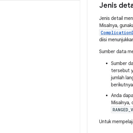
Jenis deta
Jenis detail me
Misalnya, gunak
Complication
diisi menunjukk
Sumber data men
Sumber dat
tersebut y
jumlah la
berikutny
Anda dapat
Misalnya, 
RANGED_
Untuk mempelajar