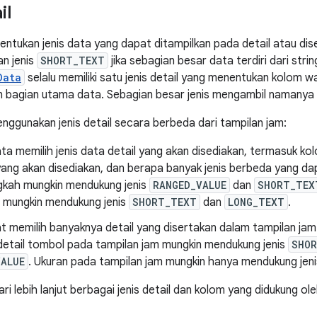
il
nentukan jenis data yang dapat ditampilkan pada detail atau di
an jenis
SHORT_TEXT
jika sebagian besar data terdiri dari stri
Data
selalu memiliki satu jenis detail yang menentukan kolom w
an bagian utama data. Sebagian besar jenis mengambil namanya da
ggunakan jenis detail secara berbeda dari tampilan jam:
a memilih jenis data detail yang akan disediakan, termasuk kol
ang akan disediakan, dan berapa banyak jenis berbeda yang da
ngkah mungkin mendukung jenis
RANGED_VALUE
dan
SHORT_TEX
a mungkin mendukung jenis
SHORT_TEXT
dan
LONG_TEXT
.
 memilih banyaknya detail yang disertakan dalam tampilan jam d
detail tombol pada tampilan jam mungkin mendukung jenis
SHO
VALUE
. Ukuran pada tampilan jam mungkin hanya mendukung jen
i lebih lanjut berbagai jenis detail dan kolom yang didukung oleh