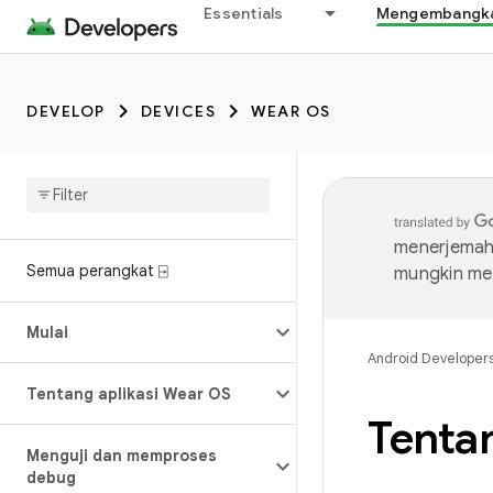
Essentials
Mengembangkan
DEVELOP
DEVICES
WEAR OS
menerjemahk
Semua perangkat ⍈
mungkin me
Mulai
Android Developer
Tentang aplikasi Wear OS
Tentan
Menguji dan memproses
debug