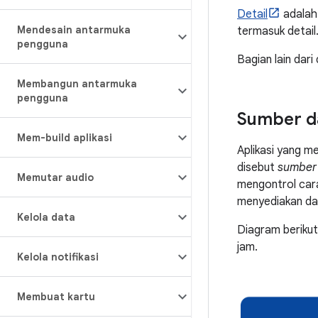
Detail
adalah 
Mendesain antarmuka
termasuk detail
pengguna
Bagian lain dari
Membangun antarmuka
pengguna
Sumber da
Mem-build aplikasi
Aplikasi yang me
disebut
sumber 
Memutar audio
mengontrol cara
menyediakan dat
Kelola data
Diagram beriku
jam.
Kelola notifikasi
Membuat kartu