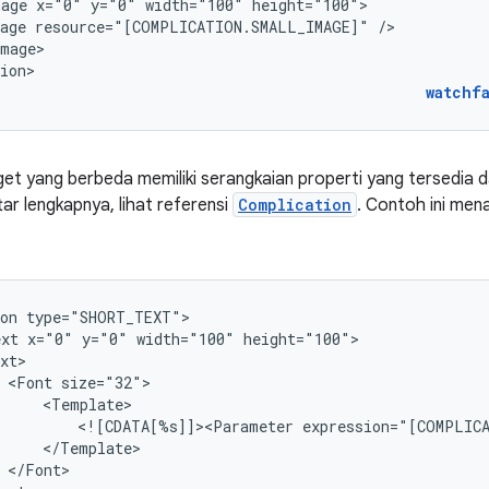
mage
x="0"
y="0"
width="100"
age
resource="[COMPLICATION.SMALL_IMAGE]"
mage>

ion>
watchf
dget yang berbeda memiliki serangkaian properti yang tersedia 
ar lengkapnya, lihat referensi
Complication
. Contoh ini mena
on
ext
x="0"
y="0"
width="100"
<Font
<![CDATA[%s]]><Parameter
expression="[COMPLIC