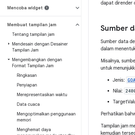
dapat dirender 
Mencoba widget
Membuat tampilan jam
Sumber da
Tentang tampilan jam
Sumber data det
Mendesain dengan Desainer
dalam menentuka
Tampilan Jam
Mengembangkan dengan
Misalnya, sumbe
Format Tampilan Jam
untuk menunjukk
Ringkasan
Jenis:
GO
Penyiapan
Nilai:
240
Merepresentasikan waktu
TargetVal
Data cuaca
Perhatikan bahw
Mengoptimalkan penggunaan
memori
Tampilan jam me
Menghemat daya
kemudian tersedi