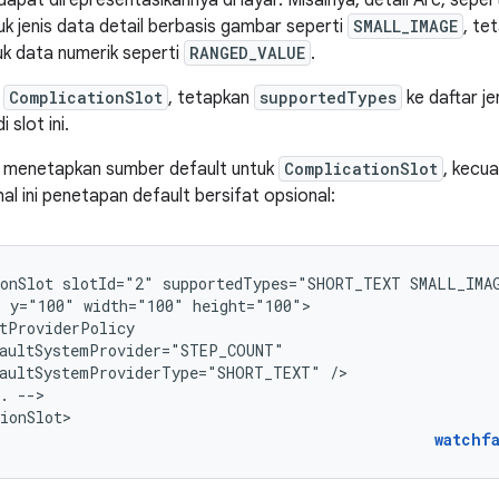
dapat direpresentasikannya di layar. Misalnya, detail Arc, sepe
uk jenis data detail berbasis gambar seperti
SMALL_IMAGE
, te
uk data numerik seperti
RANGED_VALUE
.
i
ComplicationSlot
, tetapkan
supportedTypes
ke daftar je
 slot ini.
s menetapkan sumber default untuk
ComplicationSlot
, kecua
hal ini penetapan default bersifat opsional:
onSlot
slotId="2"
supportedTypes="SHORT_TEXT
SMALL_IMA
"
y="100"
width="100"
aultSystemProviderType="SHORT_TEXT"
.
-->

ionSlot>
watchf