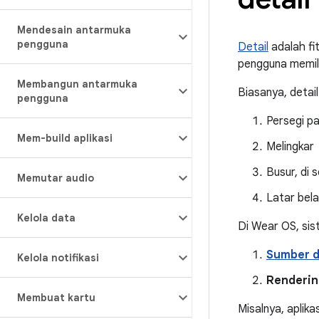
Mendesain antarmuka
pengguna
Detail
adalah fi
pengguna memili
Membangun antarmuka
Biasanya, detai
pengguna
Persegi p
Mem-build aplikasi
Melingkar
Busur, di 
Memutar audio
Latar bela
Kelola data
Di Wear OS, sis
Sumber 
Kelola notifikasi
Renderin
Membuat kartu
Misalnya, aplik