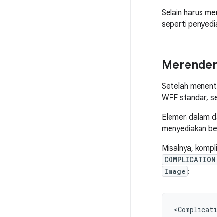
Selain harus me
seperti penyedia
Merender 
Setelah menen
WFF standar, s
Elemen dalam 
menyediakan ber
Misalnya, kompl
COMPLICATION
Image
:
<Complicati