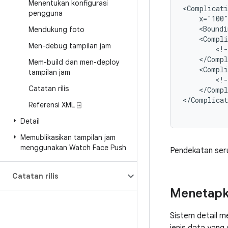
Menentukan konfigurasi
<Complicati
pengguna
x="100
<Boundi
Mendukung foto
<Compli
Men-debug tampilan jam
<!-
Mem-build dan men-deploy
<Compli
tampilan jam
<!-
Catatan rilis
</Compl
</Complicat
Referensi XML ⍈
Detail
Memublikasikan tampilan jam
menggunakan Watch Face Push
Pendekatan seru
Catatan rilis
Menetapka
Sistem detail m