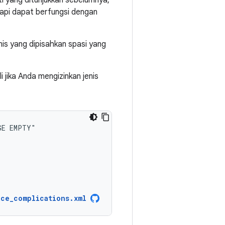
rti yang ditunjukkan sebelumnya,
tapi dapat berfungsi dengan
nis yang dipisahkan spasi yang
li jika Anda mengizinkan jenis
GE
ace_complications.xml