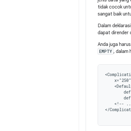
jenis data yang 
tidak cocok unt
sangat baik unt
Dalam deklaras
dapat dirender di
Anda juga haru
EMPTY
, dalam 
<Complicati
x="250
def
<!--
..
</Complicat