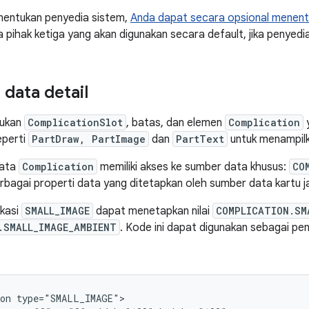
nentukan penyedia sistem,
Anda dapat secara opsional menent
 pihak ketiga yang akan digunakan secara default, jika penyedia
data detail
tukan
ComplicationSlot
, batas, dan elemen
Complication
y
eperti
PartDraw, PartImage
dan
PartText
untuk menampilk
data
Complication
memiliki akses ke sumber data khusus:
CO
bagai properti data yang ditetapkan oleh sumber data kartu j
ikasi
SMALL_IMAGE
dapat menetapkan nilai
COMPLICATION.SM
.SMALL_IMAGE_AMBIENT
. Kode ini dapat digunakan sebagai p
on