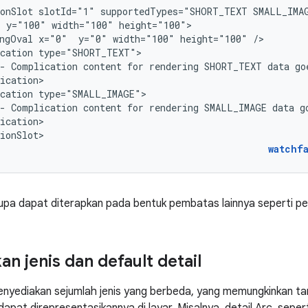
onSlot
slotId="1"
supportedTypes="SHORT_TEXT
SMALL_IMA
"
y="100"
width="100"
ngOval
x="0"
y="0"
width="100"
height="100"
cation
-
Complication
content
for
rendering
SHORT_TEXT
data
go
cation
-
Complication
content
for
rendering
SMALL_IMAGE
data
g
ication>

ionSlot>
watchf
pa dapat diterapkan pada bentuk pembatas lainnya seperti per
n jenis dan default detail
enyediakan sejumlah jenis yang berbeda, yang memungkinkan t