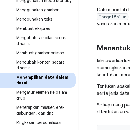
menggunakan mode standby
Dalam contoh L
Menggunakan gambar
TargetValue
Menggunakan teks
yang akan memut
Membuat ekspresi
Mengubah tampilan secara
dinamis
Menentuka
Membuat gambar animasi
Menawarkan kem
Mengubah konten secara
memungkinkan me
dinamis
kebutuhan mere
Menampilkan data dalam
detail
Tentukan apakah
Mengatur elemen ke dalam
serta jenis data
grup
Setiap ruang pa
Menerapkan masker
,
efek
ditentukan area
gabungan
,
dan tint
Ringkasan personalisasi