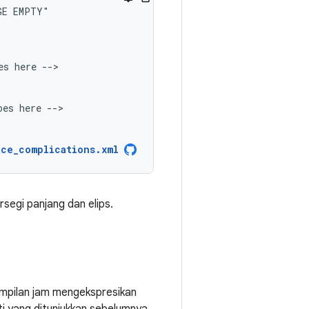
GE
es
here
oes
here
ace_complications.xml
segi panjang dan elips.
ampilan jam mengekspresikan