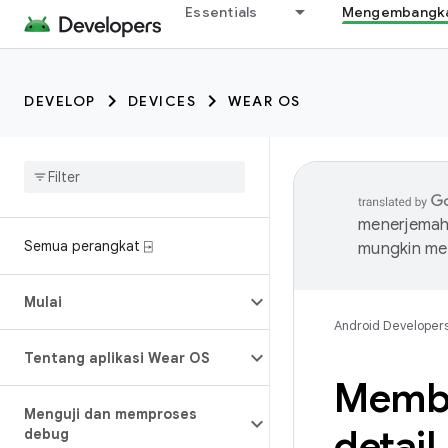
Essentials
Mengembangkan
DEVELOP
DEVICES
WEAR OS
menerjemahk
Semua perangkat ⍈
mungkin me
Mulai
Android Developer
Tentang aplikasi Wear OS
Membe
Menguji dan memproses
detail
debug