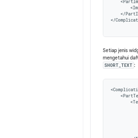
<PartI
<Im
</PartI
</Complicat
Setiap jenis wi
mengetahui daft
SHORT_TEXT
:
<Complicati
<PartT