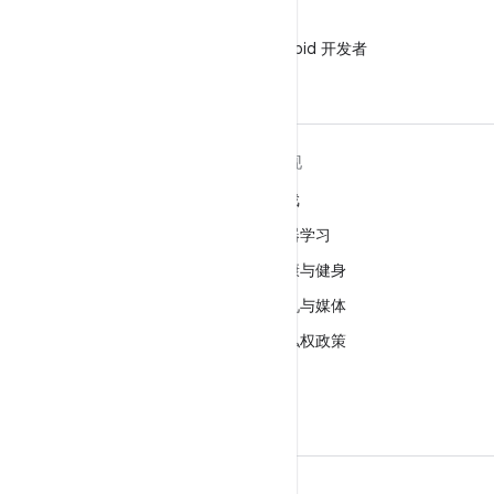
微信
在微信中关注 Android 开发者
关于 ANDROID
发现
Android
游戏
适用于企业的 Android
机器学习
安全
健康与健身
源代码
相机与媒体
新闻
隐私权政策
博客
5G
播客