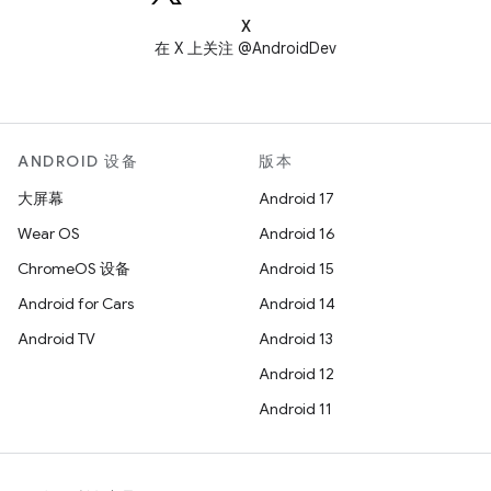
X
在 X 上关注 @AndroidDev
ANDROID 设备
版本
大屏幕
Android 17
Wear OS
Android 16
ChromeOS 设备
Android 15
Android for Cars
Android 14
Android TV
Android 13
Android 12
Android 11