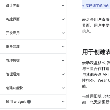
设计界面
如需详细了解面向
构建界面
表盘是用户查看手
界面。用户主要
信息。
开发应用
播放音频
用于创建
管理数据
借助表盘格式 (
与三星合作打造
管理通知
与其他表盘 AP
性指令。Wea
能。
创建功能块
与使用旧版 J
试用 widget
如，您无需更新