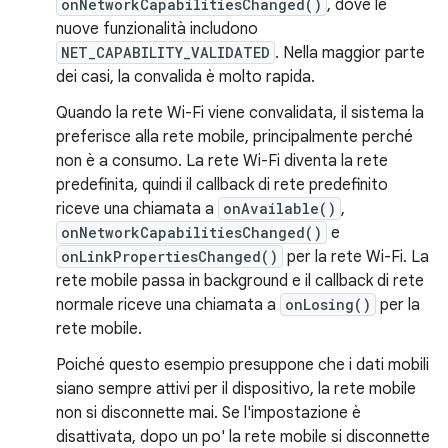
onNetworkCapabilitiesChanged()
, dove le
nuove funzionalità includono
NET_CAPABILITY_VALIDATED
. Nella maggior parte
dei casi, la convalida è molto rapida.
Quando la rete Wi-Fi viene convalidata, il sistema la
preferisce alla rete mobile, principalmente perché
non è a consumo. La rete Wi-Fi diventa la rete
predefinita, quindi il callback di rete predefinito
riceve una chiamata a
onAvailable()
,
onNetworkCapabilitiesChanged()
e
onLinkPropertiesChanged()
per la rete Wi-Fi. La
rete mobile passa in background e il callback di rete
normale riceve una chiamata a
onLosing()
per la
rete mobile.
Poiché questo esempio presuppone che i dati mobili
siano sempre attivi per il dispositivo, la rete mobile
non si disconnette mai. Se l'impostazione è
disattivata, dopo un po' la rete mobile si disconnette