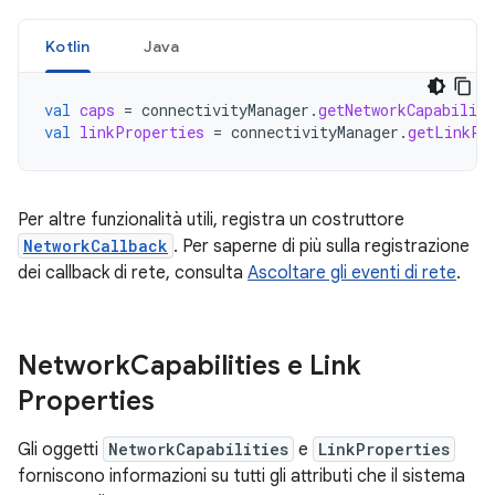
Kotlin
Java
val
caps
=
connectivityManager
.
getNetworkCapabiliti
val
linkProperties
=
connectivityManager
.
getLinkPr
Per altre funzionalità utili, registra un costruttore
NetworkCallback
. Per saperne di più sulla registrazione
dei callback di rete, consulta
Ascoltare gli eventi di rete
.
Network
Capabilities e Link
Properties
Gli oggetti
NetworkCapabilities
e
LinkProperties
forniscono informazioni su tutti gli attributi che il sistema