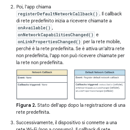
Poi, l'app chiama
registerDefaultNetworkCallback()
. Il callback
di rete predefinito inizia a ricevere chiamate a
onAvailable()
,
onNetworkCapabilitiesChanged()
e
onLinkPropertiesChanged()
per la rete mobile,
perché è la rete predefinita. Se è attiva un'altra rete
non predefinita, l'app non può ricevere chiamate per
la rete non predefinita.
Figura 2.
Stato dell'app dopo la registrazione di una
rete predefinita.
Successivamente, il dispositivo si connette a una
rete Wi-Fi (non a consumo). Il callback di rete