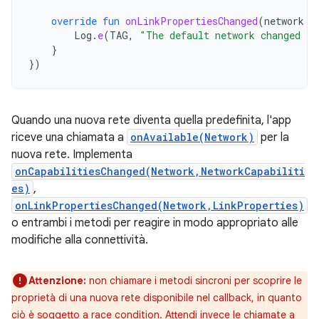
override
fun
onLinkPropertiesChanged
(
network
:
Log
.
e
(
TAG
,
"The default network changed li
}
})
Quando una nuova rete diventa quella predefinita, l'app
riceve una chiamata a
onAvailable(Network)
per la
nuova rete. Implementa
onCapabilitiesChanged(Network,NetworkCapabiliti
es)
,
onLinkPropertiesChanged(Network,LinkProperties)
o entrambi i metodi per reagire in modo appropriato alle
modifiche alla connettività.
Attenzione:
non chiamare i metodi sincroni per scoprire le
proprietà di una nuova rete disponibile nel callback, in quanto
ciò è soggetto a race condition. Attendi invece le chiamate a