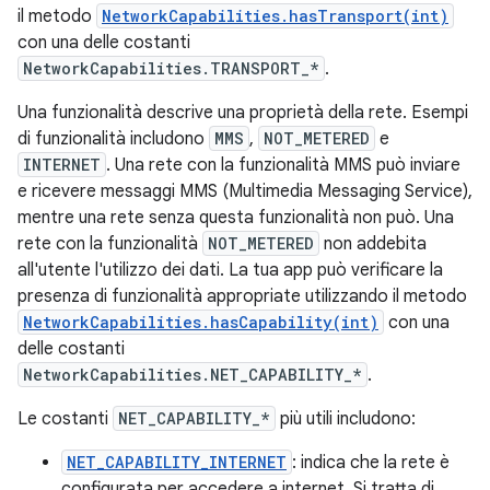
il metodo
NetworkCapabilities.hasTransport(int)
con una delle costanti
NetworkCapabilities.TRANSPORT_*
.
Una funzionalità descrive una proprietà della rete. Esempi
di funzionalità includono
MMS
,
NOT_METERED
e
INTERNET
. Una rete con la funzionalità MMS può inviare
e ricevere messaggi MMS (Multimedia Messaging Service),
mentre una rete senza questa funzionalità non può. Una
rete con la funzionalità
NOT_METERED
non addebita
all'utente l'utilizzo dei dati. La tua app può verificare la
presenza di funzionalità appropriate utilizzando il metodo
NetworkCapabilities.hasCapability(int)
con una
delle costanti
NetworkCapabilities.NET_CAPABILITY_*
.
Le costanti
NET_CAPABILITY_*
più utili includono:
NET_CAPABILITY_INTERNET
: indica che la rete è
configurata per accedere a internet. Si tratta di