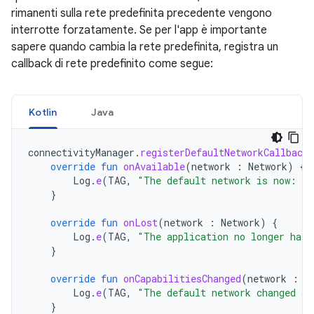
rimanenti sulla rete predefinita precedente vengono
interrotte forzatamente. Se per l'app è importante
sapere quando cambia la rete predefinita, registra un
callback di rete predefinito come segue:
Kotlin
Java
connectivityManager
.
registerDefaultNetworkCallback
override
fun
onAvailable
(
network
:
Network
)
{
Log
.
e
(
TAG
,
"The default network is now: "
}
override
fun
onLost
(
network
:
Network
)
{
Log
.
e
(
TAG
,
"The application no longer has 
}
override
fun
onCapabilitiesChanged
(
network
:
N
Log
.
e
(
TAG
,
"The default network changed ca
}