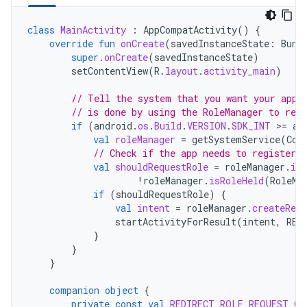
class
MainActivity
:
AppCompatActivity
()
{
override
fun
onCreate
(
savedInstanceState
:
Bund
super
.
onCreate
(
savedInstanceState
)
setContentView
(
R
.
layout
.
activity_main
)
// Tell the system that you want your app 
// is done by using the RoleManager to regi
if
(
android
.
os
.
Build
.
VERSION
.
SDK_INT
>
=
an
val
roleManager
=
getSystemService
(
Con
// Check if the app needs to register c
val
shouldRequestRole
=
roleManager
.
isR
!
roleManager
.
isRoleHeld
(
RoleMa
if
(
shouldRequestRole
)
{
val
intent
=
roleManager
.
createRequ
startActivityForResult
(
intent
,
RED
}
}
}
companion
object
{
private
const
val
REDIRECT_ROLE_REQUEST_CO