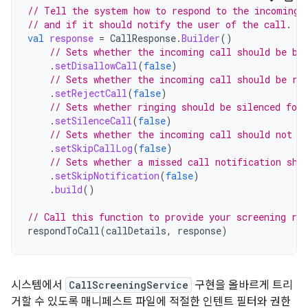
// Tell the system how to respond to the incoming 
// and if it should notify the user of the call.
val
response
=
CallResponse
.
Builder
()
// Sets whether the incoming call should be bl
.
setDisallowCall
(
false
)
// Sets whether the incoming call should be re
.
setRejectCall
(
false
)
// Sets whether ringing should be silenced for
.
setSilenceCall
(
false
)
// Sets whether the incoming call should not b
.
setSkipCallLog
(
false
)
// Sets whether a missed call notification sho
.
setSkipNotification
(
false
)
.
build
()
// Call this function to provide your screening res
respondToCall
(
callDetails
,
response
)
시스템에서
CallScreeningService
구현을 올바르게 트리
거할 수 있도록 매니페스트 파일에 적절한 인텐트 필터와 권한