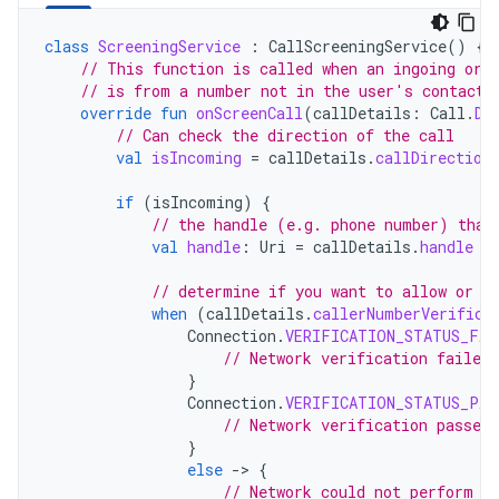
class
ScreeningService
:
CallScreeningService
()
{
// This function is called when an ingoing or 
// is from a number not in the user's contacts
override
fun
onScreenCall
(
callDetails
:
Call
.
De
// Can check the direction of the call
val
isIncoming
=
callDetails
.
callDirection
if
(
isIncoming
)
{
// the handle (e.g. phone number) that
val
handle
:
Uri
=
callDetails
.
handle
// determine if you want to allow or r
when
(
callDetails
.
callerNumberVerifica
Connection
.
VERIFICATION_STATUS_FAI
// Network verification failed
}
Connection
.
VERIFICATION_STATUS_PAS
// Network verification passed,
}
else
-
>
{
// Network could not perform v