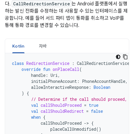
다.
CallRedirectionService
는 Android 플랫폼에서 실행
하는 발신 전화를 수정하는 데 사용할 수 있는 인터페이스를 제
공합니다. 예를 들어 서드 파티 앱이 통화를 취소하고 VoIP를
통해 통화 경로를 변경할 수 있습니다.
Kotlin
자바
class
RedirectionService
:
CallRedirectionService
(
override
fun
onPlaceCall
(
handle
:
Uri
,
initialPhoneAccount
:
PhoneAccountHandle
,
allowInteractiveResponse
:
Boolean
)
{
// Determine if the call should proceed, b
val
callShouldProceed
=
true
val
callShouldRedirect
=
false
when
{
callShouldProceed
-
>
{
placeCallUnmodified
()