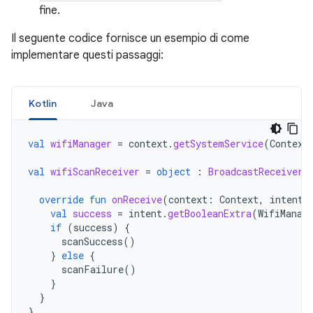
fine.
Il seguente codice fornisce un esempio di come
implementare questi passaggi:
Kotlin
Java
val
wifiManager
=
context
.
getSystemService
(
Context
val
wifiScanReceiver
=
object
:
BroadcastReceiver
(
override
fun
onReceive
(
context
:
Context
,
intent
:
val
success
=
intent
.
getBooleanExtra
(
WifiManag
if
(
success
)
{
scanSuccess
()
}
else
{
scanFailure
()
}
}
}