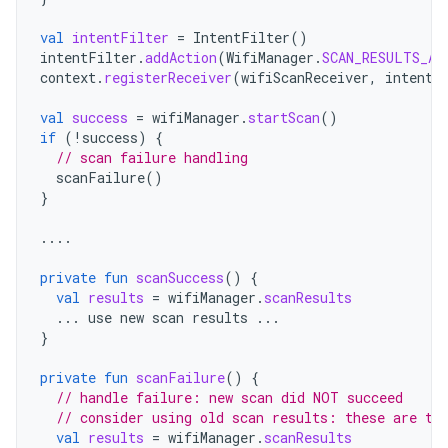
val
intentFilter
=
IntentFilter
()
intentFilter
.
addAction
(
WifiManager
.
SCAN_RESULTS_AV
context
.
registerReceiver
(
wifiScanReceiver
,
intentF
val
success
=
wifiManager
.
startScan
()
if
(
!
success
)
{
// scan failure handling
scanFailure
()
}
....
private
fun
scanSuccess
()
{
val
results
=
wifiManager
.
scanResults
...
use
new
scan
results
...
}
private
fun
scanFailure
()
{
// handle failure: new scan did NOT succeed
// consider using old scan results: these are th
val
results
=
wifiManager
.
scanResults