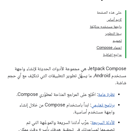
على هذه الصفحة
كريم أساس
واجهة مستخدم متكيّفة
بيئة التطوير
تصميم
اعتماد Compose
مراجع إضافية
‫Jetpack Compose هي مجموعة الأدوات الحديثة لإنشاء واجهة
مستخدم Android، ما يسهّل تطوير التطبيقات التي تتكيّف مع أي حجم
شاشة.
نظرة عامة
: اطّلِع على المراجع المتاحة لمطوّري Compose.
برنامج تعليمي
: ابدأ باستخدام Compose من خلال إنشاء
واجهة مستخدم أساسية.
الأدلة السريعة
: جرِّب أدلتنا السريعة والموجّهة التي تم
تصميمها لمساعدتك في تحقيق هدفك بأسرع وقت ممكن.