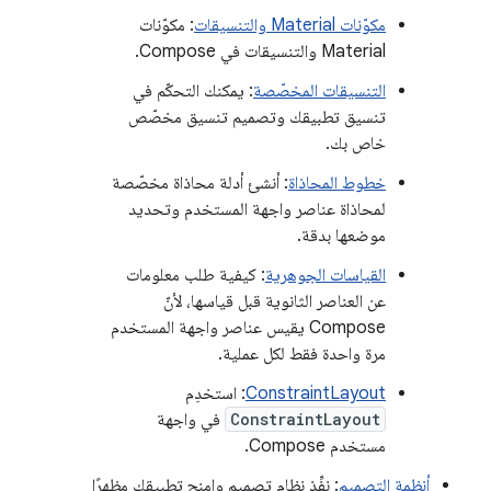
مكوّنات Material والتنسيقات
: مكوّنات
Material والتنسيقات في Compose.
التنسيقات المخصّصة
: يمكنك التحكّم في
تنسيق تطبيقك وتصميم تنسيق مخصّص
خاص بك.
خطوط المحاذاة
: أنشئ أدلة محاذاة مخصّصة
لمحاذاة عناصر واجهة المستخدم وتحديد
موضعها بدقة.
القياسات الجوهرية
: كيفية طلب معلومات
عن العناصر الثانوية قبل قياسها، لأنّ
Compose يقيس عناصر واجهة المستخدم
مرة واحدة فقط لكل عملية.
ConstraintLayout
: استخدِم
ConstraintLayout
في واجهة
مستخدم Compose.
أنظمة التصميم
: نفِّذ نظام تصميم وامنح تطبيقك مظهرًا