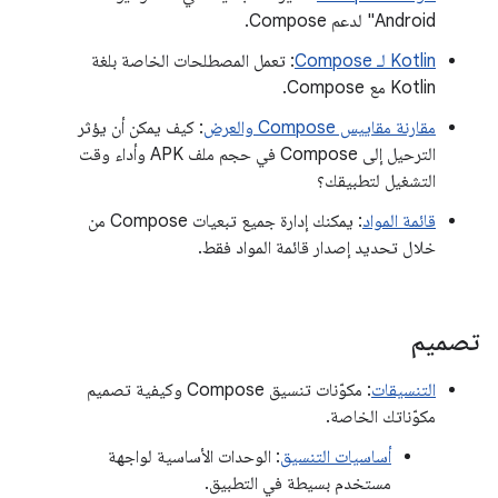
Android" لدعم Compose.
Kotlin لـ Compose
: تعمل المصطلحات الخاصة بلغة
Kotlin مع Compose.
مقارنة مقاييس Compose والعرض
: كيف يمكن أن يؤثر
الترحيل إلى Compose في حجم ملف APK وأداء وقت
التشغيل لتطبيقك؟
قائمة المواد
: يمكنك إدارة جميع تبعيات Compose من
خلال تحديد إصدار قائمة المواد فقط.
تصميم
التنسيقات
: مكوّنات تنسيق Compose وكيفية تصميم
مكوّناتك الخاصة.
أساسيات التنسيق
: الوحدات الأساسية لواجهة
مستخدم بسيطة في التطبيق.