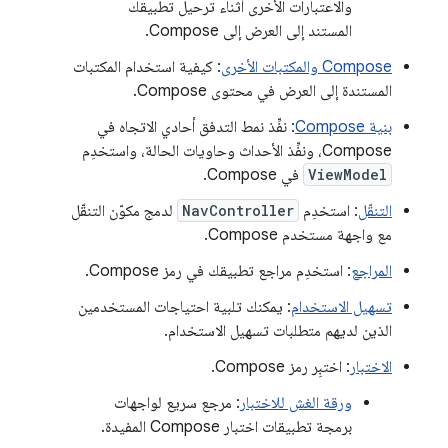
والاعتبارات الأخرى أثناء ترحيل تطبيقك
المستند إلى العرض إلى Compose.
Compose والمكتبات الأخرى
: كيفية استخدام المكتبات
المستندة إلى العرض في محتوى Compose.
بنية Compose
: نفِّذ نمط التدفق أحادي الاتجاه في
Compose، ونفِّذ الأحداث وحاويات الحالة، واستخدِم
ViewModel
في Compose.
التنقّل
: استخدِم
NavController
لدمج مكوّن التنقّل
مع واجهة مستخدم Compose.
المراجع
: استخدِم مراجع تطبيقك في رمز Compose.
تسهيل الاستخدام
: يمكنك تلبية احتياجات المستخدمين
الذين لديهم متطلبات تسهيل الاستخدام.
الاختبار
: اختبِر رمز Compose.
ورقة الغش للاختبار
: مرجع سريع لواجهات
برمجة تطبيقات اختبار Compose المفيدة.