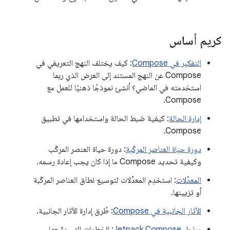
كريم أساس
التفكير في Compose
: كيف يختلف النهج التعريفي في
Compose عن النهج المستند إلى العرض الذي ربما
استخدمته في الماضي؟ أنشئ نموذجًا ذهنيًا للعمل مع
Compose.
إدارة الحالة
: كيفية ضبط الحالة واستخدامها في تطبيق
Compose.
دورة حياة العناصر المركّبة
: دورة حياة العنصر المركّب
وكيفية تحديد Compose ما إذا كان يجب إعادة رسمه.
المعدِّلات
: استخدِم المعدِّلات لتوسيع نطاق العناصر المركّبة
أو تزيينها.
الآثار الجانبية في Compose
: طُرق إدارة الآثار الجانبية.
مراحل Jetpack Compose
: الخطوات التي يتّبعها