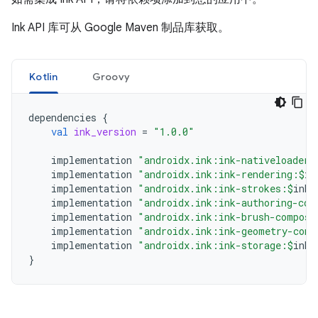
Ink API 库可从 Google Maven 制品库获取。
Kotlin
Groovy
dependencies
{
val
ink_version
=
"1.0.0"
implementation
"androidx.ink:ink-nativeloader:
implementation
"androidx.ink:ink-rendering:
$
in
implementation
"androidx.ink:ink-strokes:
$
ink_
implementation
"androidx.ink:ink-authoring-com
implementation
"androidx.ink:ink-brush-compose
implementation
"androidx.ink:ink-geometry-comp
implementation
"androidx.ink:ink-storage:
$
ink_
}