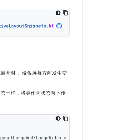
tiveLayoutSnippets
.
kt
展开时， 设备屏幕方向发生变
状态一样，将类作为状态向下传
upportLargeAndXLargeWidth
=
true
).
windowSizeClass