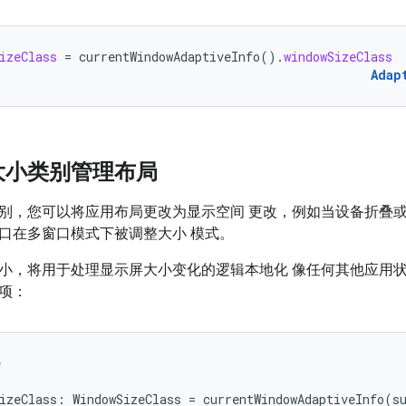
izeClass
=
currentWindowAdaptiveInfo
().
windowSizeClass
Adap
大小类别管理布局
别，您可以将应用布局更改为显示空间 更改，例如当设备折叠或
口在多窗口模式下被调整大小 模式。
小，将用于处理显示屏大小变化的逻辑本地化 像任何其他应用
项：
e
izeClass
:
WindowSizeClass
=
currentWindowAdaptiveInfo
(
s