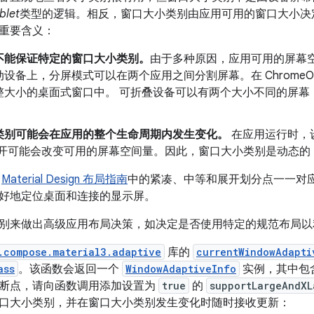
blet
类型的逻辑。相反，窗口大小类别由应用可用的窗口大小决
重要含义：
不能保证特定的窗口大小类别。
由于多种原因，应用可用的屏幕
设备上，分屏模式可以在两个应用之间分割屏幕。在 ChromeOS 
整大小的桌面式窗口中。 可折叠设备可以有两个大小不同的屏幕
类别可能会在应用的整个生命周期内发生变化。
在应用运行时，
展开可能会改变可用的屏幕空间量。因此，窗口大小类别是动态的
与
Material Design 布局指南
中的紧凑、中等和展开划分点一一对
好地定位桌面和连接的显示屏。
别来做出高级应用布局决策，如决定是否使用特定的规范布局以
.compose.material3.adaptive
库的
currentWindowAdapti
ass
。该函数会返回一个
WindowAdaptiveInfo
实例，其中包
断点，请向函数调用添加设置为
true
的
supportLargeAndXL
口大小类别，并在窗口大小类别发生变化时随时接收更新：