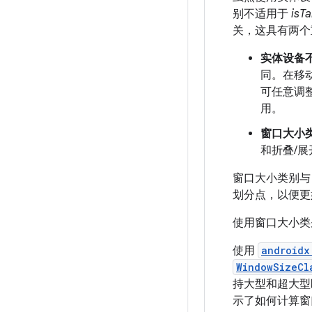
别不适用于
isTa
关，这具有两个
实体设备
同。在移动
可任意调
用。
窗口大小
和折叠/
窗口大小类别
划分点，以便更
使用窗口大小类
使用
androidx
WindowSizeCl
持大型和超大型
示了如何计算窗